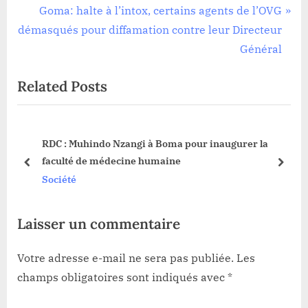
de
e
N
Goma: halte à l’intox, certains agents de l’OVG
l’article
v
e
démasqués pour diffamation contre leur Directeur
i
x
Général
o
t
Related Posts
u
P
s
o
P
s
RDC : Muhindo Nzangi à Boma pour inaugurer la
o
t
faculté de médecine humaine
s
:
prev
next
Société
t
:
Laisser un commentaire
Votre adresse e-mail ne sera pas publiée.
Les
champs obligatoires sont indiqués avec
*