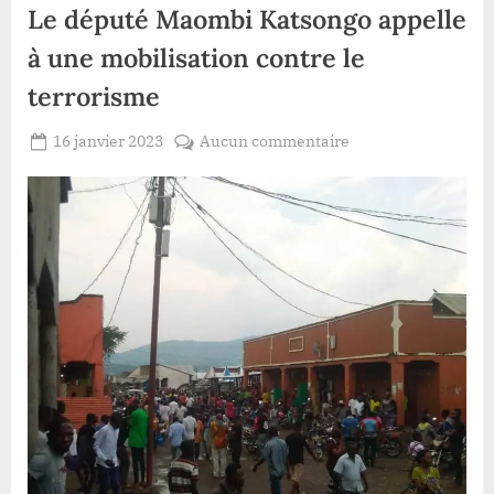
Le député Maombi Katsongo appelle
à une mobilisation contre le
terrorisme
Posted
sur
16 janvier 2023
Aucun commentaire
By
Redaction
on
Explosion
Lacloche
d’une
bombe
à
Kasindi
:
Le
député
Maombi
Katsongo
appelle
à
une