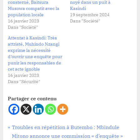
consterné, Baitsura
noyé dans un puit à
Musowa compatit avec la
Kasindi
population locale
19 septembre 2024
16 janvier 2023
Dans "Société"
Dans "Société"
Attentat à Kasindi: Très
attristé, Muhindo Nzangi
exprime la nécessité
d’ouvrir une enquête pour
punir les responsables de
cet acte ignoble
16 janvier 2023
Dans "Sécurité"
Partager ce contenu
Société
Navigation
P
Troubles en répétition à Butembo : Mbindule
r
Mitono annonce une commission « d’enquête »