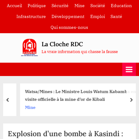
Skip
Accueil
Politique
Sécurité
Mine
Société
Education
to
Infrastructure
Développement
Emploi
Santé
content
Qui sommes-nous
La Cloche RDC
La vraie information qui chasse la fausse
Watsa/Mines : Le Ministre Louis Watum Kabamba en
visite officielle à la mine d’or de Kibali
prev
nex
Mine
Explosion d’une bombe à Kasindi :