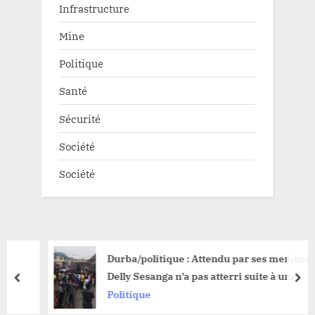
Infrastructure
Mine
Politique
Santé
Sécurité
Société
Société
Durba/politique : Attendu par ses membres,
Delly Sesanga n’a pas atterri suite à une
prev
nex
désorganisation locale
Politique