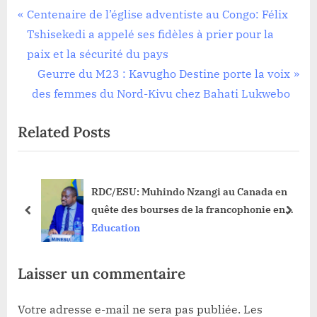
Education
Navigation
P
Centenaire de l’église adventiste au Congo: Félix
r
Tshisekedi a appelé ses fidèles à prier pour la
de
e
paix et la sécurité du pays
l’article
v
N
Geurre du M23 : Kavugho Destine porte la voix
i
e
des femmes du Nord-Kivu chez Bahati Lukwebo
o
x
Related Posts
u
t
s
P
P
o
or
RDC/ESU: Muhindo Nzangi au Canada en
o
s
quête des bourses de la francophonie en
s
t
prev
next
023
faveur du pays
Education
t
:
:
Laisser un commentaire
Votre adresse e-mail ne sera pas publiée.
Les