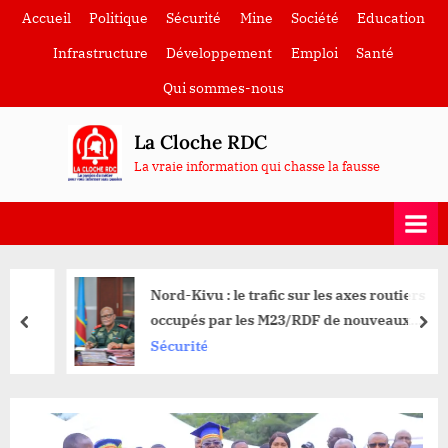
Skip
Accueil
Politique
Sécurité
Mine
Société
Education
to
Infrastructure
Développement
Emploi
Santé
content
Qui sommes-nous
La Cloche RDC
La vraie information qui chasse la fausse
Nord-Kivu : le trafic sur les axes routiers
occupés par les M23/RDF de nouveaux
prev
nex
suspendu
Sécurité