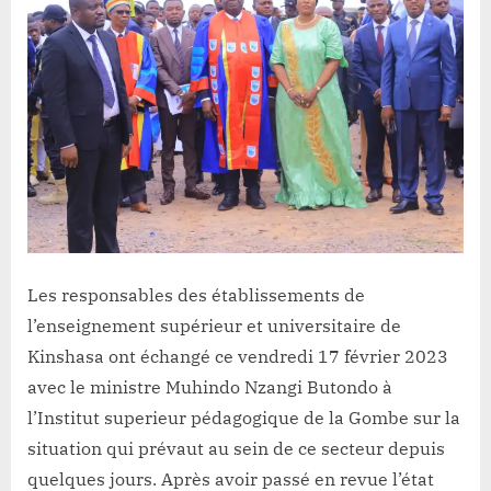
l’ESU
:
Les
chefs
d’établissements
de
Kinshasa
plaident
pour
la
suspension
Les responsables des établissements de
l’enseignement supérieur et universitaire de
Kinshasa ont échangé ce vendredi 17 février 2023
avec le ministre Muhindo Nzangi Butondo à
l’Institut superieur pédagogique de la Gombe sur la
situation qui prévaut au sein de ce secteur depuis
quelques jours. Après avoir passé en revue l’état