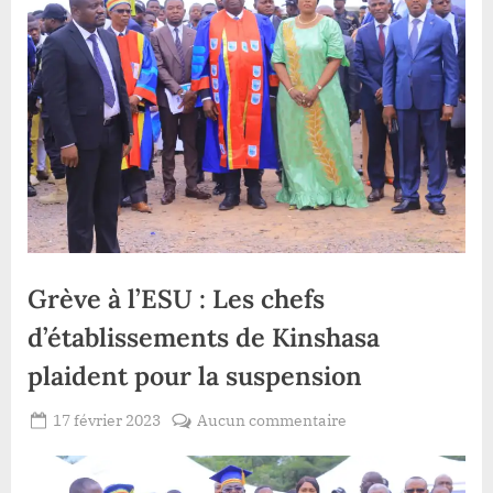
Grève à l’ESU : Les chefs
d’établissements de Kinshasa
plaident pour la suspension
Posted
sur
17 février 2023
Aucun commentaire
By
Redaction
on
Grève
Lacloche
à