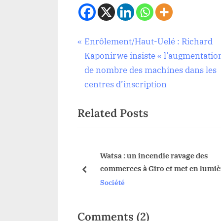
Navigation
P
Enrôlement/Haut-Uelé : Richard
Société
r
Kaponirwe insiste « l’augmentatio
de
e
de nombre des machines dans les
v
centres d’inscription
l’article
i
Related Posts
o
u
s
P
seignants de Dungu
Watsa : un incendie ravage des
sation des outils
commerces à Giro et met en lumière
o
prev
 DINACOPE
dangers des installations anarchi
Société
s
t
:
on
Comments
(2)