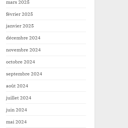
mars 2025
février 2025
janvier 2025
décembre 2024
novembre 2024
octobre 2024
septembre 2024
août 2024
ele/ ESU : en fin l’Université de l’
Nord-Kivu/ESU: L’Univ
ascule de l’ancien système au
Lukanga annonce son f
juillet 2024
me LMD
Novembre à Buttembo
é
Société
juin 2024
mai 2024