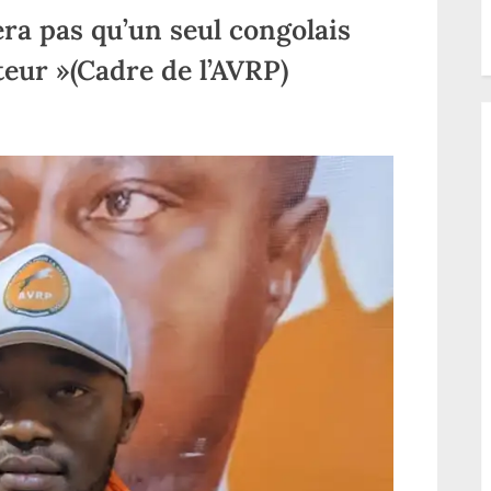
Kasaï
ra pas qu’un seul congolais
eur »(Cadre de l’AVRP)
-
tera
n
lais
ue