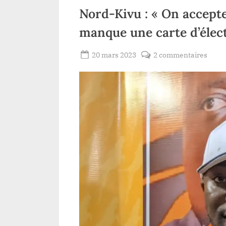
Nord-Kivu : « On accepte
manque une carte d’élect
Posted
sur
20 mars 2023
2 commentaires
By
Redaction
on
Nord
Lacloche
Kivu
:
«
On
accep
pas
qu’u
seul
congo
manq
une
carte