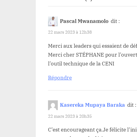
“Nord-
Kivu
Pascal Mwanamolo
dit :
:
22 mars 2023 à 12h38
«
Merci aux leaders qui essaient de déf
On
Merci cher STÉPHANE pour l’ouvertu
acceptera
l’outil technique de la CENI
pas
qu’un
Répondre
seul
congolais
Kasereka Mupaya Baraka
dit :
manque
22 mars 2023 à 20h35
une
carte
C’est encourageant ça.Je félicite l’in