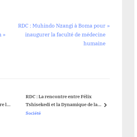
N
RDC : Muhindo Nzangi à Boma pour
e
n »
inaugurer la faculté de médecine
x
humaine
t
P
o
s
t
:
RDC : La rencontre entre Félix
Haut U
 les
Tshisekedi et la Dynamique de la
Uele b
next
ques
Grande Orientale n’est qu’une question
systè
Société
Sociét
de temps !