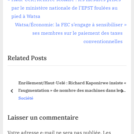
Navigation
r
par le ministère nationale de l’EPST foulées au
de
e
pied à Watsa
l’article
v
N
Watsa/Économie: la FEC s’engage à sensibiliser
i
e
ses membres sur le paiement des taxes
o
x
conventionnelles
u
t
Related Posts
s
P
P
o
o
s
Enrôlement/Haut-Uelé : Richard Kaponirwe insiste «
s
t
l’augmentation » de nombre des machines dans les
t
:
prev
next
centres d’inscription
Société
:
Laisser un commentaire
Votre adresse e-mail ne sera pas publiée.
Les