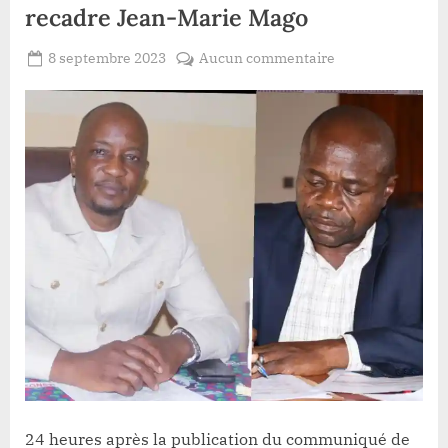
recadre Jean-Marie Mago
Posted
sur
8 septembre 2023
Aucun commentaire
By
Redaction
on
Haut
Lacloche
Uele/FEC
:
Cyrille
Ekolo
recadre
Jean-
Marie
Mago
24 heures après la publication du communiqué de