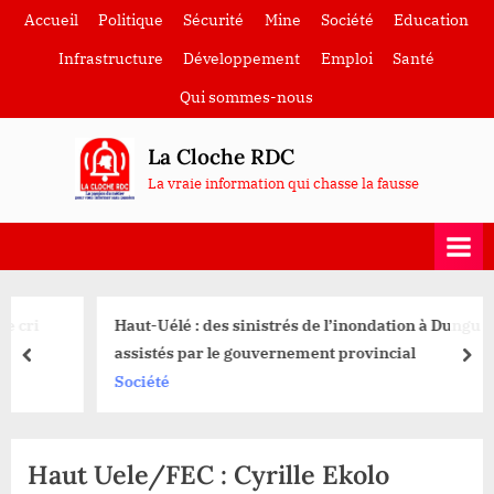
Skip
Accueil
Politique
Sécurité
Mine
Société
Education
to
Infrastructure
Développement
Emploi
Santé
content
Qui sommes-nous
La Cloche RDC
La vraie information qui chasse la fausse
Haut-Uélé : des sinistrés de l’inondation à Dungu
assistés par le gouvernement provincial
prev
nex
Société
Haut Uele/FEC : Cyrille Ekolo