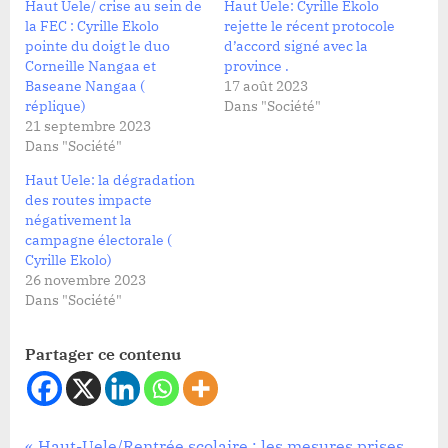
Haut Uele/ crise au sein de
Haut Uele: Cyrille Ekolo
la FEC : Cyrille Ekolo
rejette le récent protocole
pointe du doigt le duo
d’accord signé avec la
Corneille Nangaa et
province .
Baseane Nangaa (
17 août 2023
réplique)
Dans "Société"
21 septembre 2023
Dans "Société"
Haut Uele: la dégradation
des routes impacte
négativement la
campagne électorale (
Cyrille Ekolo)
26 novembre 2023
Dans "Société"
Partager ce contenu
Société
P
Haut-Uele/Rentrée scolaire : les mesures prises