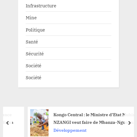
Infrastructure
Mine
Politique
Santé
Sécurité
Société
Société
Kongo Central : le Ministre d’Etat Muhindo
NZANGI veut faire de Mbanza-Ngungu un
prev
nex
épicentre national de production de la pomme
Développement