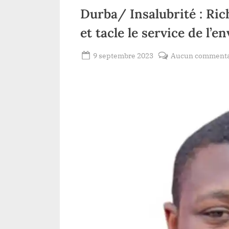
sion instituée
Durba/ Insalubrité : Ri
 Gouverneur
re
et tacle le service de l’
Posted
9 septembre 2023
Aucun commenta
By
Redaction
on
Lacloche