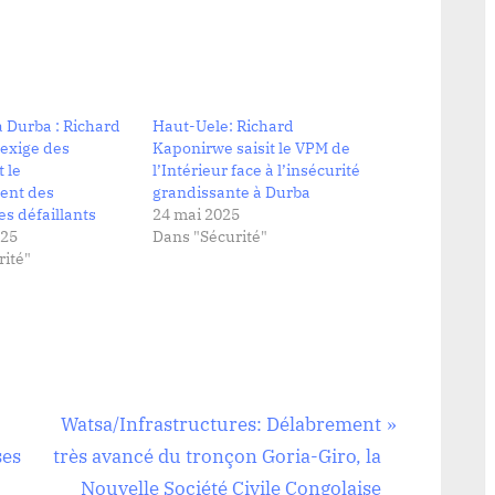
à Durba : Richard
Haut-Uele: Richard
exige des
Kaponirwe saisit le VPM de
 le
l’Intérieur face à l’insécurité
ent des
grandissante à Durba
s défaillants
24 mai 2025
025
Dans "Sécurité"
ité"
N
Watsa/Infrastructures: Délabrement
e
ses
très avancé du tronçon Goria-Giro, la
x
Nouvelle Société Civile Congolaise