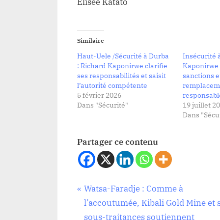
Elisée Katato
Similaire
Haut-Uele /Sécurité à Durba
Insécurité 
: Richard Kaponirwe clarifie
Kaponirwe 
ses responsabilités et saisit
sanctions et
l’autorité compétente
remplacem
5 février 2026
responsable
Dans "Sécurité"
19 juillet 2
Dans "Sécur
Partager ce contenu
Navigation
P
Watsa-Faradje : Comme à
Société
r
l’accoutumée, Kibali Gold Mine et 
de
e
sous-traitances soutiennent