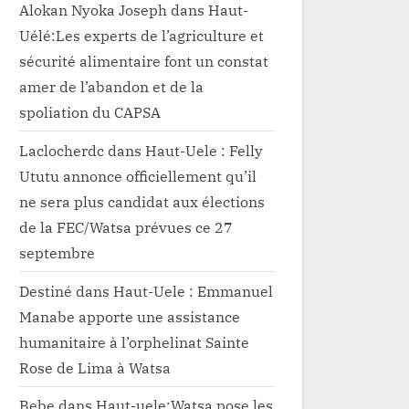
Alokan Nyoka Joseph
dans
Haut-
Uélé:Les experts de l’agriculture et
sécurité alimentaire font un constat
amer de l’abandon et de la
spoliation du CAPSA
Laclocherdc
dans
Haut-Uele : Felly
Ututu annonce officiellement qu’il
ne sera plus candidat aux élections
de la FEC/Watsa prévues ce 27
septembre
Destiné
dans
Haut-Uele : Emmanuel
Manabe apporte une assistance
humanitaire à l’orphelinat Sainte
Rose de Lima à Watsa
Bebe
dans
Haut-uele:Watsa pose les