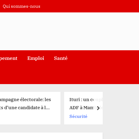
Qui sommes-nous
pement
Emploi
Santé
le: les
Ituri : un couple abattu par les
e à la
ADF à Mambelenga
next
Sécurité
saires