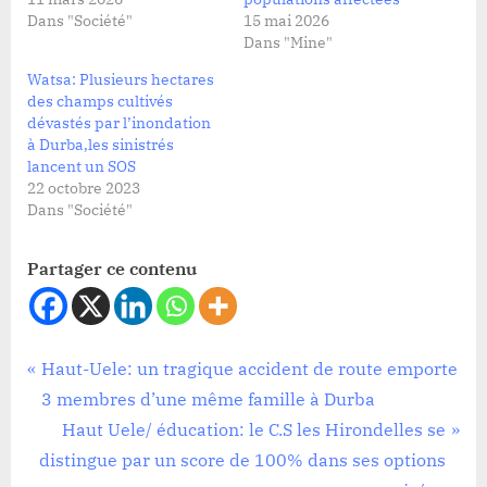
Dans "Société"
15 mai 2026
Dans "Mine"
Watsa: Plusieurs hectares
des champs cultivés
dévastés par l’inondation
à Durba,les sinistrés
lancent un SOS
22 octobre 2023
Dans "Société"
Partager ce contenu
Société
Navigation
P
Haut-Uele: un tragique accident de route emporte
r
3 membres d’une même famille à Durba
de
e
N
Haut Uele/ éducation: le C.S les Hirondelles se
l’article
v
e
distingue par un score de 100% dans ses options