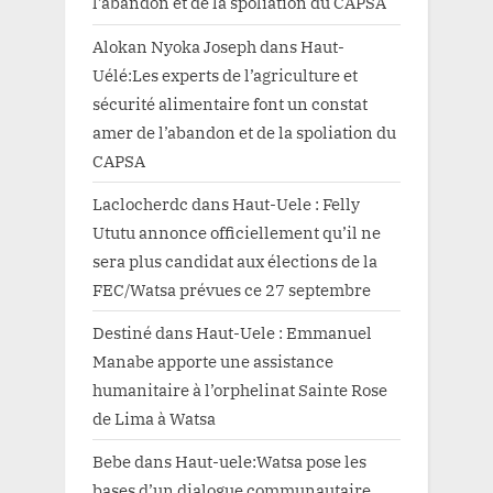
l’abandon et de la spoliation du CAPSA
Alokan Nyoka Joseph
dans
Haut-
Uélé:Les experts de l’agriculture et
sécurité alimentaire font un constat
amer de l’abandon et de la spoliation du
CAPSA
Laclocherdc
dans
Haut-Uele : Felly
Ututu annonce officiellement qu’il ne
sera plus candidat aux élections de la
FEC/Watsa prévues ce 27 septembre
Destiné
dans
Haut-Uele : Emmanuel
Manabe apporte une assistance
humanitaire à l’orphelinat Sainte Rose
de Lima à Watsa
Bebe
dans
Haut-uele:Watsa pose les
bases d’un dialogue communautaire