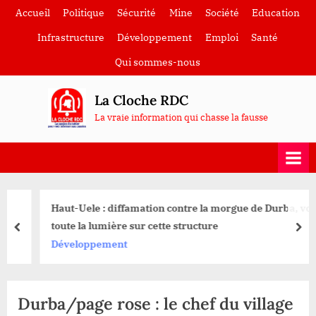
Skip
Accueil
Politique
Sécurité
Mine
Société
Education
to
Infrastructure
Développement
Emploi
Santé
content
Qui sommes-nous
La Cloche RDC
La vraie information qui chasse la fausse
Haut-Uele : diffamation contre la morgue de Durba, voici
toute la lumière sur cette structure
prev
nex
Développement
Durba/page rose : le chef du village