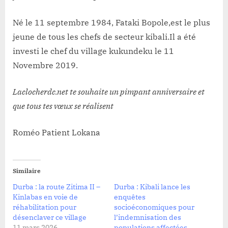
Né le 11 septembre 1984, Fataki Bopole,est le plus
jeune de tous les chefs de secteur kibali.Il a été
investi le chef du village kukundeku le 11
Novembre 2019.
Laclocherdc.net te souhaite un pimpant anniversaire et
que tous tes vœux se réalisent
Roméo Patient Lokana
Similaire
Durba : la route Zitima II –
Durba : Kibali lance les
Kinlabas en voie de
enquêtes
réhabilitation pour
socioéconomiques pour
désenclaver ce village
l’indemnisation des
11 mars 2026
populations affectées