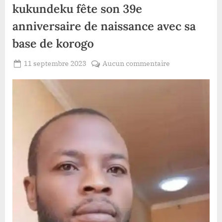
kukundeku fête son 39e
anniversaire de naissance avec sa
base de korogo
Posted
sur
11 septembre 2023
Aucun commentaire
By
Redaction
on
Durba/page
Lacloche
rose
:
le
chef
du
village
kukundeku
fête
son
39e
anniversaire
de