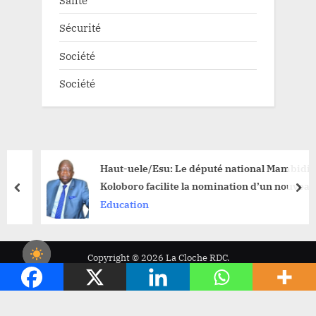
Santé
Sécurité
Société
Société
Haut-uele/Esu: Le député national Mambidi
Koloboro facilite la nomination d’un nouveau
prev
nex
Comité de Gestion à l’université de l’Uele
Education
Copyright © 2026 La Cloche RDC.
Powered by
PressBook News WordPress theme