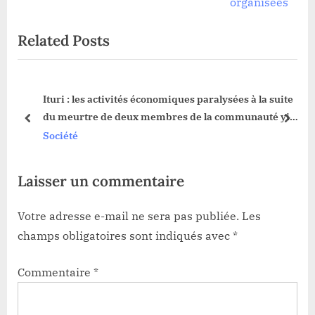
i
x
organisées
o
t
Related Posts
u
P
s
o
P
s
e à
Ituri : les activités économiques paralysées à la suite
o
t
du meurtre de deux membres de la communauté yira
s
:
prev
next
à Bunia
Société
t
:
Laisser un commentaire
Votre adresse e-mail ne sera pas publiée.
Les
champs obligatoires sont indiqués avec
*
Commentaire
*