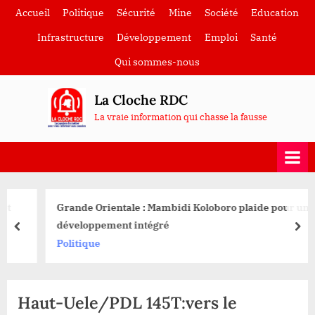
Skip
Accueil
Politique
Sécurité
Mine
Société
Education
to
Infrastructure
Développement
Emploi
Santé
content
Qui sommes-nous
La Cloche RDC
La vraie information qui chasse la fausse
Grande Orientale : Mambidi Koloboro plaide pour un
développement intégré
prev
nex
Politique
Haut-Uele/PDL 145T:vers le