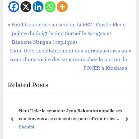
Société
Navigation
P
Haut Uele/ crise au sein de la FEC : Cyrille Ekolo
r
pointe du doigt le duo Corneille Nangaa et
de
e
Baseane Nangaa ( réplique)
l’article
N
v
Haut-Uele :le délabrement des infrastructures au
e
i
cœur d’une visite des sénateurs chez le patron de
x
o
FONER à Kinshasa
t
u
Related Posts
P
s
o
P
s
o
ment
Haut Uele: le sénateur Jean Bakomito appelle ses
t
s
concitoyens à se concentrer pour affronter les
:
t
prev
next
élections
Société
: