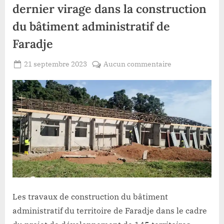
dernier virage dans la construction
du bâtiment administratif de
Faradje
Posted
sur
21 septembre 2023
Aucun commentaire
By
Redaction
on
Haut-
Lacloche
Uele/PDL
145T:vers
le
dernier
virage
dans
la
construction
du
bâtiment
Les travaux de construction du bâtiment
administratif
administratif du territoire de Faradje dans le cadre
de