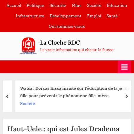
Skip
Accueil
Politique
Sécurité
Mine
Société
Education
to
Infrastructure
Développement
Emploi
Santé
content
Qui sommes-nous
La Cloche RDC
La vraie information qui chasse la fausse
Watsa : Dorcas Kissa insiste sur l’éducation de la jeune
fille pour prévenir le phénomène fille-mère
prev
nex
Société
Haut-Uele : qui est Jules Dradema