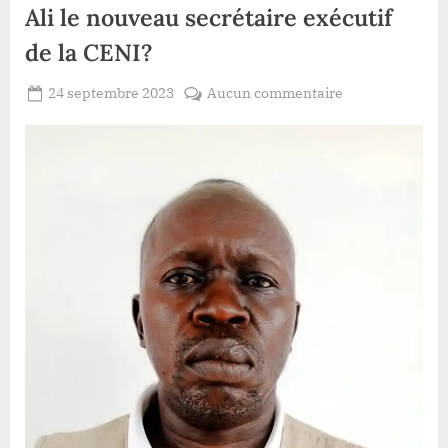
Ali le nouveau secrétaire exécutif
de la CENI?
Posted
sur
24 septembre 2023
Aucun commentaire
By
Redaction
on
Haut-
Lacloche
Uele
:
qui
est
Jules
Dradema
Ali
le
nouveau
secrétaire
exécutif
de
la
CENI?