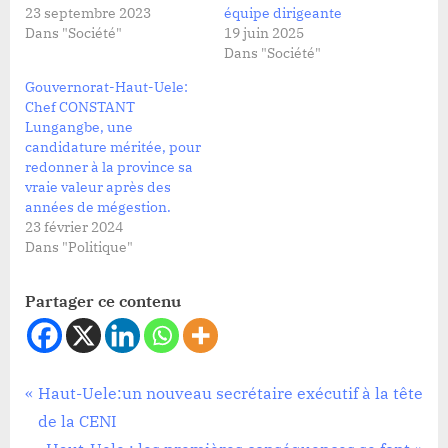
23 septembre 2023
équipe dirigeante
Dans "Société"
19 juin 2025
Dans "Société"
Gouvernorat-Haut-Uele:
Chef CONSTANT
Lungangbe, une
candidature méritée, pour
redonner à la province sa
vraie valeur après des
années de mégestion.
23 février 2024
Dans "Politique"
Partager ce contenu
Société
Navigation
P
Haut-Uele:un nouveau secrétaire exécutif à la tête
r
de la CENI
de
e
N