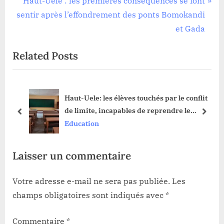
Haut-Uele : les premières conséquences se font
l’article
v
e
sentir après l’effondrement des ponts Bomokandi
i
x
et Gada
o
t
Related Posts
u
P
s
o
P
s
e
Haut-Uele: les élèves touchés par le conflit
o
t
de limite, incapables de reprendre le
s
:
prev
next
chemin de l’école dans la sous division de
Education
t
Dungu
:
Laisser un commentaire
Votre adresse e-mail ne sera pas publiée.
Les
champs obligatoires sont indiqués avec
*
Commentaire
*