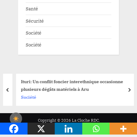
Santé
Sécurité
Société
Société
Ituri: Un conflit foncier interethnique occasionne
plusieurs dégâts matériels à Aru
prev
nex
Société
Copyright © 2026 La Cloche RDC.
Powered by
PressBook News WordPress theme