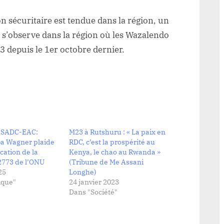
on sécuritaire est tendue dans la région, un
 s’observe dans la région où les Wazalendo
3 depuis le 1er octobre dernier.
l SADC-EAC:
M23 à Rutshuru : « La paix en
a Wagner plaide
RDC, c’est la prospérité au
cation de la
Kenya, le chao au Rwanda »
2773 de l’ONU
(Tribune de Me Assani
25
Longhe)
ique"
24 janvier 2023
Dans "Société"