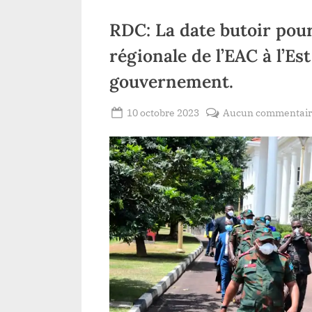
RDC: La date butoir pour 
régionale de l’EAC à l’E
gouvernement.
Posted
10 octobre 2023
Aucun commentai
By
Redaction
on
Lacloche