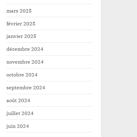
mars 2025
février 2025
janvier 2025
décembre 2024
novembre 2024
octobre 2024
septembre 2024
août 2024
juillet 2024
tisme Urbain : un homme
Nord-Kivu : Après l’an
ement blessé par des hommes
progressif de la Monus
juin 2024
 à Beni
gouvernement congola
té
Sécurité