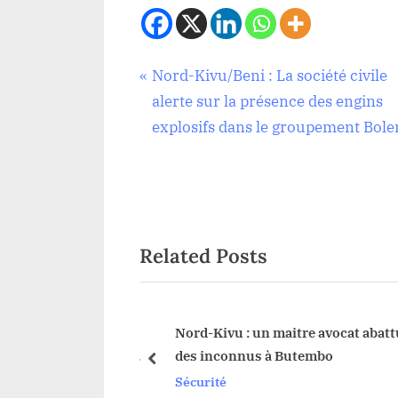
Navigation
P
Nord-Kivu/Beni : La société civile
Sécurité
r
alerte sur la présence des engins
de
e
explosifs dans le groupement Bol
v
l’article
i
o
u
Related Posts
s
P
o
s
 : le trafic sur les
Nord-Kivu : un maitre avocat abatt
iers occupés par les
des inconnus à Butembo
t
prev
 de nouveaux
Sécurité
: