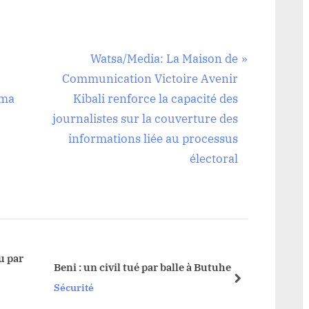
N
Watsa/Media: La Maison de
e
Communication Victoire Avenir
x
ema
Kibali renforce la capacité des
t
journalistes sur la couverture des
P
informations liée au processus
o
électoral
s
t
:
u par
Bandi
Beni : un civil tué par balle à Butuhe
grièv
next
Sécurité
armés
Sécuri