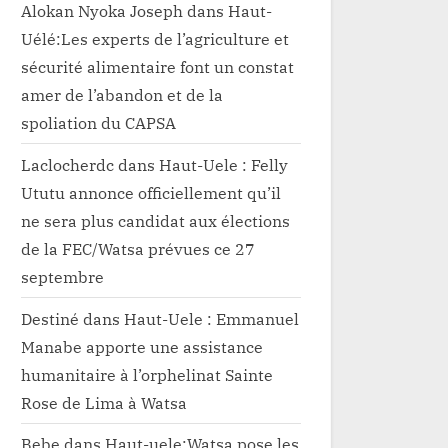
Alokan Nyoka Joseph
dans
Haut-
Uélé:Les experts de l’agriculture et
sécurité alimentaire font un constat
amer de l’abandon et de la
spoliation du CAPSA
Laclocherdc
dans
Haut-Uele : Felly
Ututu annonce officiellement qu’il
ne sera plus candidat aux élections
de la FEC/Watsa prévues ce 27
septembre
Destiné
dans
Haut-Uele : Emmanuel
Manabe apporte une assistance
humanitaire à l’orphelinat Sainte
Rose de Lima à Watsa
Bebe
dans
Haut-uele:Watsa pose les