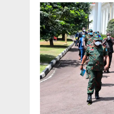
travailler»,Jean Marc Mambidi
élu de Watsa