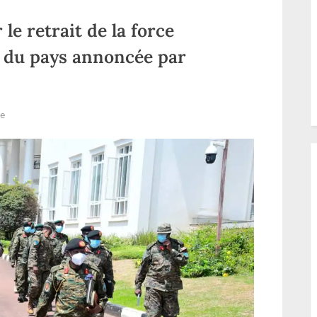
le retrait de la force
st du pays annoncée par
sur
re
RDC:
La
date
butoir
pour
le
retrait
de
la
force
régionale