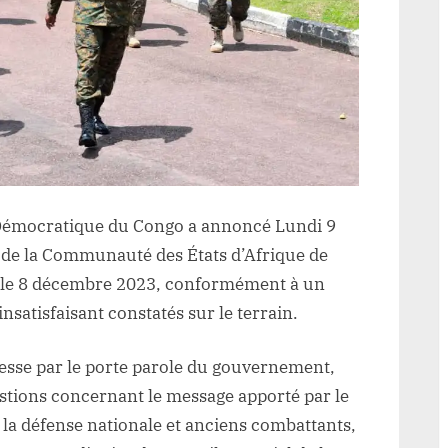
de
l’EAC
à
l’Est
du
pays
annoncée
par
gouvernement.
Démocratique du Congo a annoncé Lundi 9
e de la Communauté des États d’Afrique de
ici le 8 décembre 2023, conformément à un
nsatisfaisant constatés sur le terrain.
resse par le porte parole du gouvernement,
tions concernant le message apporté par le
 la défense nationale et anciens combattants,