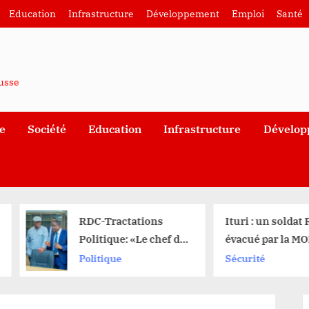
Education
Infrastructure
Développement
Emploi
Santé
ausse
e
Société
Education
Infrastructure
Dévelop
RDC-Tractations
Ituri : un soldat FARDC 
Politique: «Le chef de
évacué par la MONUSCO,
l’Etat va nommer qui
patrouilles intensifiées
Politique
Sécurité
il veut voir premier
une série d’attaques
ministre» (Muhindo
meurtrières