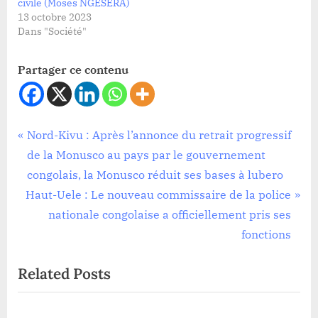
civile (Moses NGESERA)
13 octobre 2023
Dans "Société"
Partager ce contenu
Sécurité
Navigation
P
Nord-Kivu : Après l’annonce du retrait progressif
r
de la Monusco au pays par le gouvernement
de
e
congolais, la Monusco réduit ses bases à lubero
l’article
N
v
Haut-Uele : Le nouveau commissaire de la police
e
i
nationale congolaise a officiellement pris ses
x
o
fonctions
t
u
Related Posts
P
s
o
P
s
o