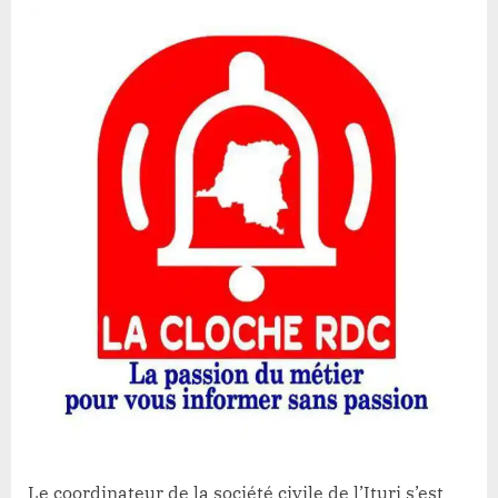
Lacloche
:
La
levée
progressive
de
l’état
de
siège
est
une
réponse
inappropriée
pour
la
population(
Société
Civile)
Le coordinateur de la société civile de l’Ituri s’est