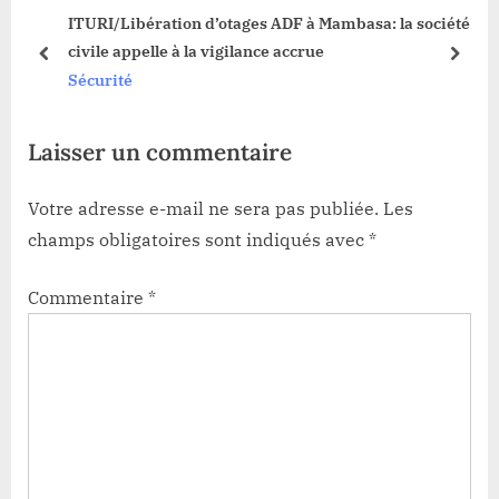
s
ITURI/Libération d’otages ADF à Mambasa: la société
t
s
civile appelle à la vigilance accrue
:
t
prev
next
Sécurité
:
Laisser un commentaire
Votre adresse e-mail ne sera pas publiée.
Les
champs obligatoires sont indiqués avec
*
Commentaire
*