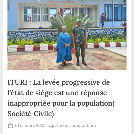
ITURI : La levée progressive de
l’état de siège est une réponse
inappropriée pour la population(
Société Civile)
Posted
sur
14 octobre 2023
Aucun commentaire
By
Redaction
on
ITURI