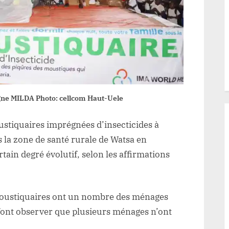
moustiquaires
en
zone
de
santé
de
Watsa
gne MILDA Photo: cellcom Haut-Uele
stiquaires imprégnées d’insecticides à
 la zone de santé rurale de Watsa en
tain degré évolutif, selon les affirmations
s moustiquaires ont un nombre des ménages
 font observer que plusieurs ménages n’ont