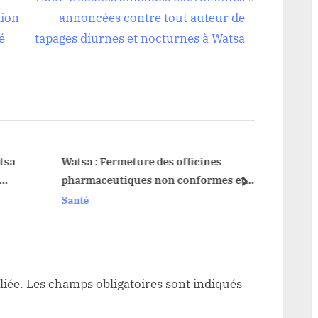
e
tion
annoncées contre tout auteur de
x
é
tapages diurnes et nocturnes à Watsa
t
P
o
s
t
:
sa
Watsa : Fermeture des officines
pharmaceutiques non conformes et
next
e du
restriction de la vente de certains
Santé
médicaments,mesures fortes du
médecin chef de zone
liée.
Les champs obligatoires sont indiqués