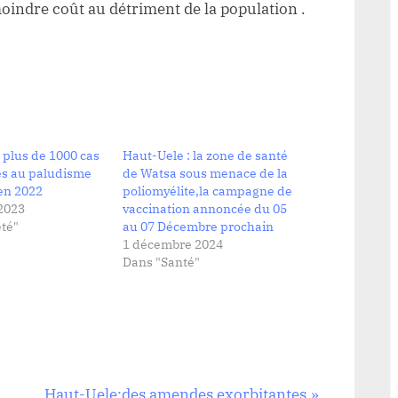
indre coût au détriment de la population .
 plus de 1000 cas
Haut-Uele : la zone de santé
és au paludisme
de Watsa sous menace de la
en 2022
poliomyélite,la campagne de
2023
vaccination annoncée du 05
té"
au 07 Décembre prochain
1 décembre 2024
Dans "Santé"
N
Haut-Uele:des amendes exorbitantes