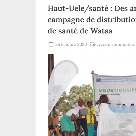
Haut-Uele/santé : Des a
campagne de distributio
de santé de Watsa
Posted
25 octobre 2023
Aucun commentai
By
Redaction
on
Lacloche