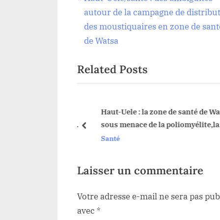
Navigation
r
autour de la campagne de distribu
de
e
des moustiquaires en zone de sant
v
de Watsa
l’article
i
Related Posts
o
u
s
P
Adopter les bons
Haut-Uele : la zone de santé de Wat
otéger et protéger les
sous menace de la poliomyélite,la
o
prev
liko)
campagne de vaccination annoncé
Santé
s
05 au 07 Décembre prochain
t
:
Laisser un commentaire
Votre adresse e-mail ne sera pas pub
avec
*