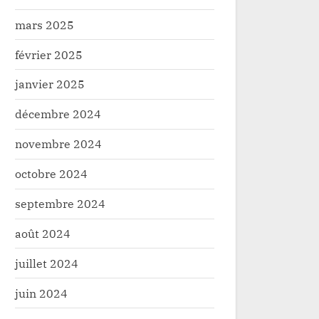
mars 2025
février 2025
janvier 2025
décembre 2024
novembre 2024
Haut-Uele: un nouveau cas de
Haut-Uele: C
octobre 2024
Monkeypox confirmé dans la
morgue mode
zone de santé rurale de Watsa
fond du chiff
Santé
Santé
septembre 2024
de Kibali (0,
août 2024
juillet 2024
juin 2024