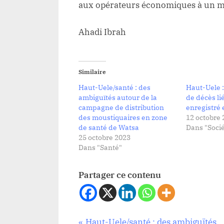
aux opérateurs économiques à un mo
Ahadi Ibrah
Similaire
Haut-Uele/santé : des
Haut-Uele :
ambiguïtés autour de la
de décès li
campagne de distribution
enregistré 
des moustiquaires en zone
12 octobre 
de santé de Watsa
Dans "Socié
25 octobre 2023
Dans "Santé"
Partager ce contenu
P
Haut-Uele/santé : des ambiguïtés
Santé