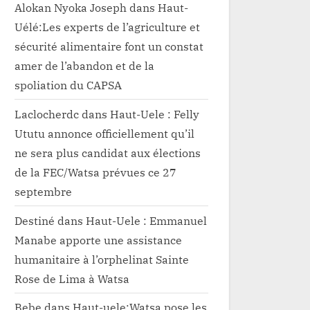
Alokan Nyoka Joseph
dans
Haut-
Uélé:Les experts de l’agriculture et
sécurité alimentaire font un constat
amer de l’abandon et de la
spoliation du CAPSA
Laclocherdc
dans
Haut-Uele : Felly
Ututu annonce officiellement qu’il
ne sera plus candidat aux élections
de la FEC/Watsa prévues ce 27
septembre
Destiné
dans
Haut-Uele : Emmanuel
Manabe apporte une assistance
humanitaire à l’orphelinat Sainte
Rose de Lima à Watsa
Bebe
dans
Haut-uele:Watsa pose les