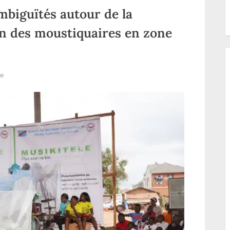
mbiguïtés autour de la
n des moustiquaires en zone
sur
re
Haut-
Uele/santé
:
Des
ambiguïtés
autour
de
la
campagne
de
distribution
des