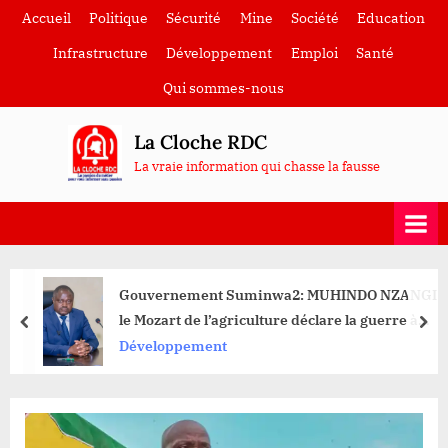
Skip
Accueil
Politique
Sécurité
Mine
Société
Education
to
Infrastructure
Développement
Emploi
Santé
content
Qui sommes-nous
La Cloche RDC
La vraie information qui chasse la fausse
Gouvernement Suminwa2: MUHINDO NZANGI
le Mozart de l’agriculture déclare la guerre à
prev
nex
l’insécurité alimentaire
Développement