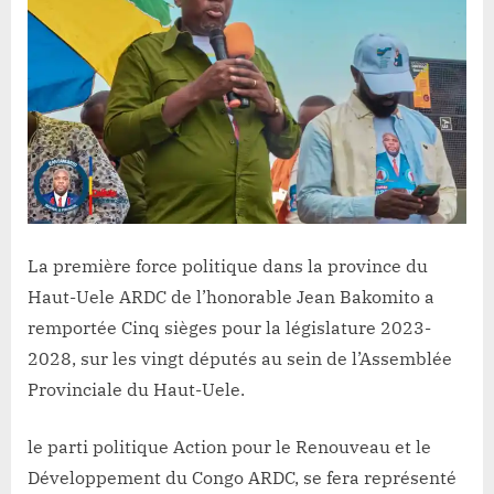
ARDC
de
Jean
Bakomito,
remporte
cinq
(5)
siège
dans
le
La première force politique dans la province du
Haut-
Uele
Haut-Uele ARDC de l’honorable Jean Bakomito a
remportée Cinq sièges pour la législature 2023-
2028, sur les vingt députés au sein de l’Assemblée
Provinciale du Haut-Uele.
le parti politique Action pour le Renouveau et le
Développement du Congo ARDC, se fera représenté