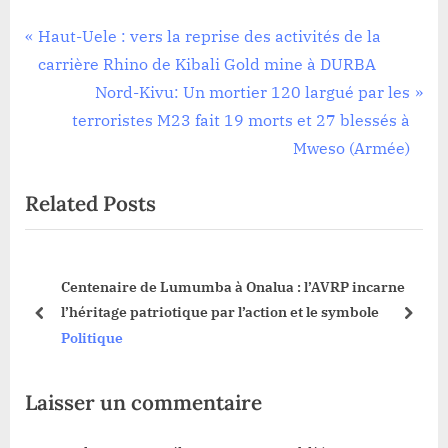
Politique
Navigation
P
Haut-Uele : vers la reprise des activités de la
r
carrière Rhino de Kibali Gold mine à DURBA
de
e
N
Nord-Kivu: Un mortier 120 largué par les
l’article
v
e
terroristes M23 fait 19 morts et 27 blessés à
i
x
Mweso (Armée)
o
t
Related Posts
u
P
s
o
P
s
Centenaire de Lumumba à Onalua : l’AVRP incarne
o
t
ère
l’héritage patriotique par l’action et le symbole
s
:
prev
next
Politique
t
:
Laisser un commentaire