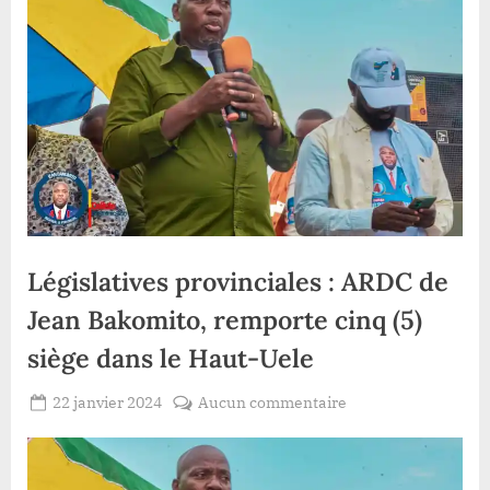
Législatives provinciales : ARDC de
Jean Bakomito, remporte cinq (5)
siège dans le Haut-Uele
Posted
sur
22 janvier 2024
Aucun commentaire
By
Gloire
on
Législatives
VYAVU
provinciales
: