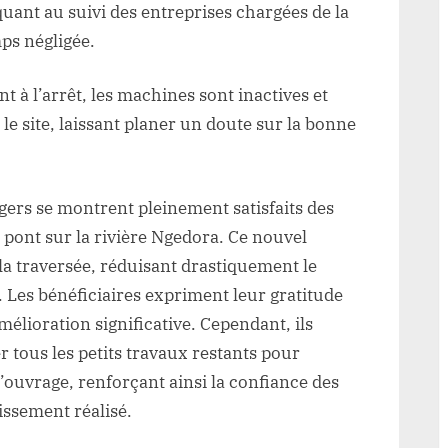
agers
uant au suivi des entreprises chargées de la
priment
mps négligée.
r
connaissance
t à l’arrêt, les machines sont inactives et
le site, laissant planer un doute sur la bonne
rs
entes
agers se montrent pleinement satisfaits des
iété
pont sur la rivière Ngedora. Ce nouvel
ali
la traversée, réduisant drastiquement le
ld
. Les bénéficiaires expriment leur gratitude
ne
élioration significative. Cependant, ils
er tous les petits travaux restants pour
e l’ouvrage, renforçant ainsi la confiance des
issement réalisé.