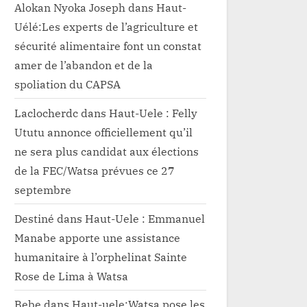
Alokan Nyoka Joseph
dans
Haut-
Uélé:Les experts de l’agriculture et
sécurité alimentaire font un constat
amer de l’abandon et de la
spoliation du CAPSA
Laclocherdc
dans
Haut-Uele : Felly
Ututu annonce officiellement qu’il
ne sera plus candidat aux élections
de la FEC/Watsa prévues ce 27
septembre
Destiné
dans
Haut-Uele : Emmanuel
Manabe apporte une assistance
humanitaire à l’orphelinat Sainte
Rose de Lima à Watsa
Bebe
dans
Haut-uele:Watsa pose les