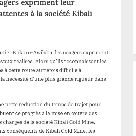
sagers expriment leur
ttentes à la société Kibali
r
ut-
outier Kokoro-Awilaba, les usagers expriment
e:
liorations
vaux réalisés. Alors qu’ils reconnaissent les
trastées
 à cette route autrefois difficile à
r
 la nécessité d’une plus grande rigueur dans
ute
koro
ne nette réduction du temps de trajet pour
ibuent ce progrès à la mise en œuvre des
ilaba
 charges de la société Kibali Gold Mine.
ts conséquents de Kibali Gold Mine, les