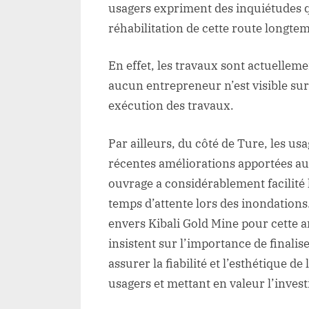
us
usagers expriment des inquiétudes q
ex
réhabilitation de cette route longte
leu
re
En effet, les travaux sont actuellemen
et
aucun entrepreneur n’est visible sur 
leu
att
exécution des travaux.
à
la
Par ailleurs, du côté de Ture, les us
soc
récentes améliorations apportées au 
Kib
ouvrage a considérablement facilité 
Go
temps d’attente lors des inondations
Mi
envers Kibali Gold Mine pour cette am
insistent sur l’importance de finalis
assurer la fiabilité et l’esthétique d
usagers et mettant en valeur l’invest