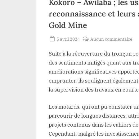
Kokoro – Awilaba ; les u
reconnaissance et leurs a
Gold Mine
Posted
su
5 avril 2024
Aucun commentaire
By
Redaction
on
Ha
Suite à la réouverture du tronçon r
Lacloche
Uel
amé
des sentiments mitigés quant aux tra
con
améliorations significatives apportées
su
emprunter, ils soulignent également
la
la supervision des travaux en cours.
ro
Ko
Les motards, qui ont pu constater u
–
parcourir de longues distances, attr
Aw
;
projets contenus dans les cahiers des
les
Cependant, malgré les investissemen