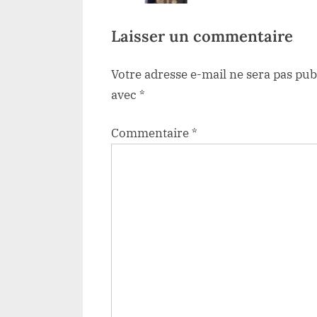
our la connectivité
les différents projets fin
:
ale
par la Dotation Kibali
Laisser un commentaire
Votre adresse e-mail ne sera pas pub
avec
*
Commentaire
*