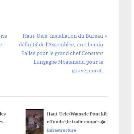
N
oris
Haut-Uele: installation du Bureau
e
e
définitif de l’Assemblée, un Chemin
x
Balisé pour le grand chef Constant
t
Lungagbe Mbatanadu pour le
P
gouvernorat.
o
s
t
:
s
Haut-Uele/Watsa:le Pont kibali
Haut-
effondré,le trafic coupé sur la
Bundwe
next
ent
route nationale numéro 26
Buka
Infrastructure
Infras