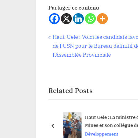
Partager ce contenu
Navigation
P
Haut-Uele : Voici les candidats fav
Infrastructure
r
de l’USN pour le Bureau définitif d
de
e
l’Assemblée Provinciale
v
l’article
i
o
Related Posts
u
s
P
o
RUCTURES: L’état
Haut Uele : La ministre de
 des ponts dans la
Mines et son collègue des
s
prev
 du Haut Uele, une
affaires sociales inaugur
cture
Développement
t