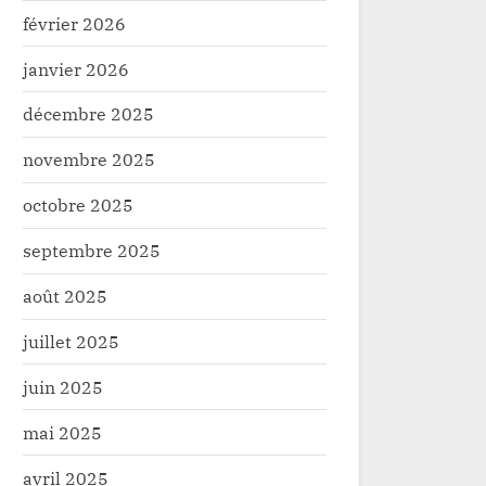
février 2026
janvier 2026
décembre 2025
novembre 2025
octobre 2025
septembre 2025
août 2025
juillet 2025
juin 2025
Lomami:Effondrement du pont
Ituri/Entretien de la RN
mai 2025
. Le trafic paralysé sur la RN1 à
suspendu pour 48 heur
ma
Mambasa-Komanda
tructure
Infrastructure
avril 2025