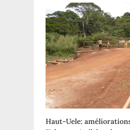
opérateurs
économiques
victimes des attaques
ADF à Beni
Haut-Uele: améliorations