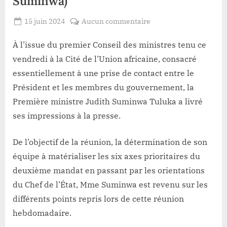
Suminwa)
Posted
sur
15 juin 2024
Aucun commentaire
By
Redaction
on
RDC-
Lacloche
Premier
À l’issue du premier Conseil des ministres tenu ce
Conseil
vendredi à la Cité de l’Union africaine, consacré
des
essentiellement à une prise de contact entre le
ministres:
Président et les membres du gouvernement, la
«
Première ministre Judith Suminwa Tuluka a livré
Il
faut
ses impressions à la presse.
que
le
De l’objectif de la réunion, la détermination de son
travail
équipe à matérialiser les six axes prioritaires du
commence
deuxième mandat en passant par les orientations
rapidement
»
du Chef de l’État, Mme Suminwa est revenu sur les
(Judith
différents points repris lors de cette réunion
Suminwa)
hebdomadaire.