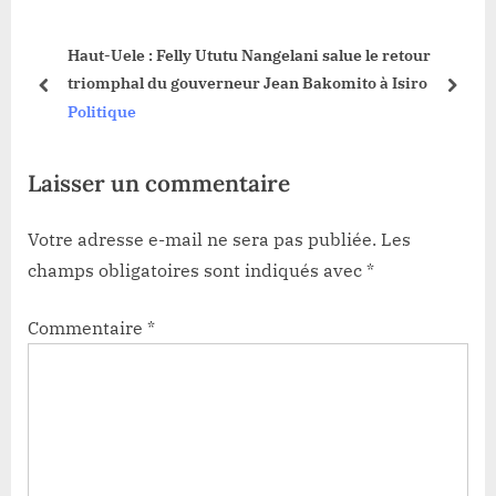
s
o
Haut-Uele : Felly Ututu Nangelani salue le retour
t
s
triomphal du gouverneur Jean Bakomito à Isiro
:
t
prev
next
Politique
:
Laisser un commentaire
Votre adresse e-mail ne sera pas publiée.
Les
champs obligatoires sont indiqués avec
*
Commentaire
*