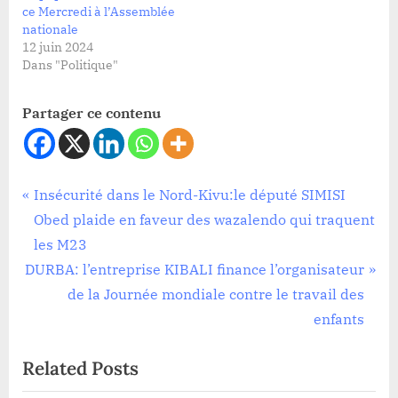
ce Mercredi à l’Assemblée
nationale
12 juin 2024
Dans "Politique"
Partager ce contenu
Politique
Navigation
P
Insécurité dans le Nord-Kivu:le député SIMISI
r
Obed plaide en faveur des wazalendo qui traquent
de
e
les M23
l’article
N
v
DURBA: l’entreprise KIBALI finance l’organisateur
e
i
de la Journée mondiale contre le travail des
x
o
enfants
t
u
Related Posts
P
s
o
P