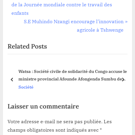
,
r
de la Journée mondiale contre le travail des
de
Société
e
enfants
l’article
v
N
S.E Muhindo Nzangi encourage l’innovation
i
e
agricole à Tshwenge
o
x
Related Posts
u
t
s
P
P
o
 la
Watsa : Société civile de solidarité du Congo accuse le
o
s
ministre provincial Afounde Afongenda Sumbu de
s
t
prev
next
manœuvrer pour remplacer le chef de secteur
Société
t
:
Mangbutu
:
Laisser un commentaire
Votre adresse e-mail ne sera pas publiée.
Les
champs obligatoires sont indiqués avec
*