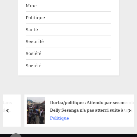
Mine
Politique
Santé
Sécurité
Société
Société
Durba/politique : Attendu par ses membres,
Delly Sesanga n’a pas atterri suite à une
prev
nex
désorganisation locale
Politique