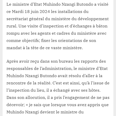
Lacloche
RURAL:
Le ministre d’Etat Muhindo Nzangi Butondo a visité
S.E
ce Mardi 18 juin 2024 les installations du
Muhindo
secrétariat général du ministère du développement
Nzangi
rural. Une visite d’inspection et d’échanges à bâton
visite
rompu avec les agents et cadres du ministère avec
les
bureaux
comme objectifs; fixer les orientations de son
de
mandat à la tête de ce vaste ministère.
l’administration
de
Après avoir reçu dans son bureau les rapports des
son
responsables de l’administration, le ministre d’Etat
ministère
Muhindo Nzangi Butondo avait résolu d’aller à la
rencontre de la réalité. C’est est ainsi, qu’à l’issue de
l’inspection du lieu, il a échangé avec ses hôtes.
Dans son allocution, il a pris l’engagement de ne pas
décevoir; « je sais que lorsque vous avez appris que
Muhindo Nzangi devient le ministre du