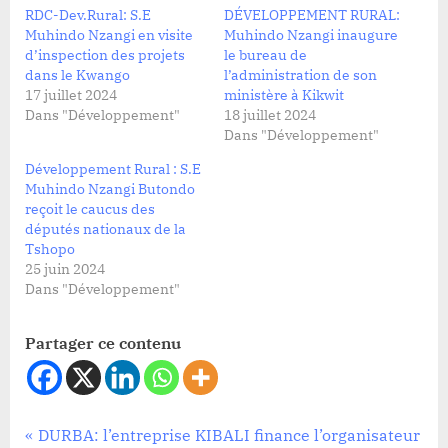
RDC-Dev.Rural: S.E
DÉVELOPPEMENT RURAL:
Muhindo Nzangi en visite
Muhindo Nzangi inaugure
d’inspection des projets
le bureau de
dans le Kwango
l’administration de son
17 juillet 2024
ministère à Kikwit
Dans "Développement"
18 juillet 2024
Dans "Développement"
Développement Rural : S.E
Muhindo Nzangi Butondo
reçoit le caucus des
députés nationaux de la
Tshopo
25 juin 2024
Dans "Développement"
Partager ce contenu
Développement
Navigation
P
DURBA: l’entreprise KIBALI finance l’organisateur