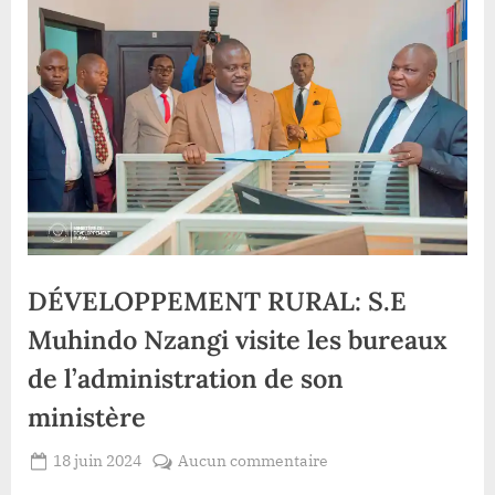
DÉVELOPPEMENT RURAL: S.E
Muhindo Nzangi visite les bureaux
de l’administration de son
ministère
Posted
sur
18 juin 2024
Aucun commentaire
By
Redaction
on
DÉVELOPPEMENT