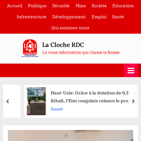
Skip
Accueil
Politique
Sécurité
Mine
Société
Education
to
Infrastructure
Développement
Emploi
Santé
content
Qui sommes-nous
La Cloche RDC
La vraie information qui chasse la fausse
Haut-Uele: Grâce à la dotation de 0,3% par
Kibali, l’Etat congolais relance le projet de
prev
nex
construction de l’Hôpital Général de Référence
Santé
de Watsa