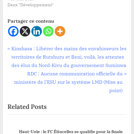
Dans "Développement"
Partager ce contenu
Education
Navigation
P
Kinshasa : Libérer des mains des envahisseurs les
r
territoires de Rutshuru et Beni, voilà, les attentes
de
e
des élus du Nord-Kivu du gouvernement Suminwa
l’article
v
N
RDC : Aucune communication officielle du
i
e
ministère de l’ESU sur le système LMD (Mise au
o
x
point)
u
t
Related Posts
s
P
P
o
o
s
fs
Haut-Uele : le FC Étincelles se qualifie pour la finale
s
t