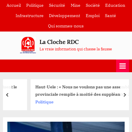
Skip
Accueil
Politique
Sécurité
Mine
Société
Education
to
Infrastructure
Développement
Emploi
Santé
content
Qui sommes-nous
La Cloche RDC
La vraie information qui chasse la fausse
Haut-Uele : « Nous ne voulons pas une assemblée
provinciale remplie à moitié des suppléants » Joseph
prev
nex
Mamuzi
Politique