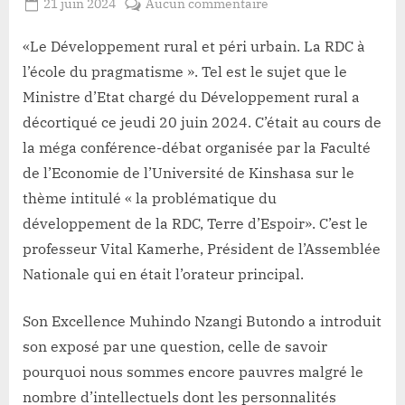
Posted
sur
21 juin 2024
Aucun commentaire
By
Redaction
on
RDC:
Lacloche
Muhindo
«Le Développement rural et péri urbain. La RDC à
Nzangi
l’école du pragmatisme ». Tel est le sujet que le
démontre
Ministre d’Etat chargé du Développement rural a
la
décortiqué ce jeudi 20 juin 2024. C’était au cours de
possibilité
la méga conférence-débat organisée par la Faculté
de
désenclaver
de l’Economie de l’Université de Kinshasa sur le
94
thème intitulé « la problématique du
territoires
développement de la RDC, Terre d’Espoir». C’est le
sur
professeur Vital Kamerhe, Président de l’Assemblée
145
Nationale qui en était l’orateur principal.
du
pays
grâce
Son Excellence Muhindo Nzangi Butondo a introduit
aux
son exposé par une question, celle de savoir
voies
pourquoi nous sommes encore pauvres malgré le
maritimes
nombre d’intellectuels dont les personnalités
de