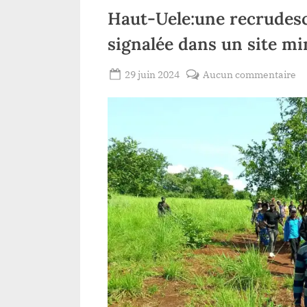
Muhindo Nzangi et le
Haut-Uele:une recrudesc
gouverneur Crispin
MUKENDI
signalée dans un site mi
Posted
su
29 juin 2024
Aucun commentaire
By
Patient
on
Ha
ROMEO
Ue
re
d’
d
n
si
da
u
si
mi
à
wa