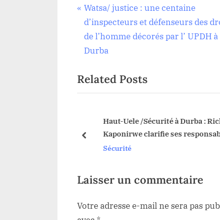
Navigation
P
Watsa/ justice : une centaine
Sécurité
r
d’inspecteurs et défenseurs des dr
de
e
de l’homme décorés par l’ UPDH à
v
Durba
l’article
i
Related Posts
o
u
s
P
 de l’Orchestre
Haut-Uele /Sécurité à Durba : Rich
mobilisation sans
Kaponirwe clarifie ses responsabil
o
prev
ée à watsa
et saisit l’autorité compétente
Sécurité
s
t
:
Laisser un commentaire
Votre adresse e-mail ne sera pas pub