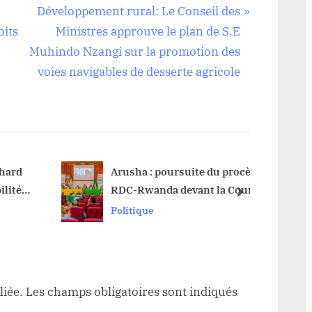
N
Développement rural: Le Conseil des
e
oits
Ministres approuve le plan de S.E
x
Muhindo Nzangi sur la promotion des
t
voies navigables de desserte agricole
P
o
s
t
:
ard
Arusha : poursuite du procès
Durba
ités
RDC-Rwanda devant la Cour
brûlé 
next
africaine
conda
Politique
Sécuri
liée.
Les champs obligatoires sont indiqués