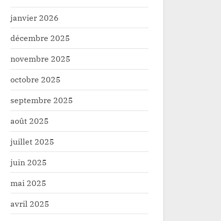
janvier 2026
décembre 2025
novembre 2025
octobre 2025
septembre 2025
août 2025
–Duembe : Un présumé voleur
Ituri : une d
vif au marché central, la jeunesse
personnes tu
juillet 2025
mne la justice populaire
double attaq
té
Sécurité
de la CODEC
juin 2025
mai 2025
avril 2025