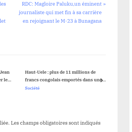
N
les
RDC: Magloire Paluku,un éminent
e
journaliste qui met fin à sa carrière
x
let
en rejoignant le M-23 à Bunagana
t
P
o
s
t
:
Jean
Haut-Uele : plus de 11 millions de
Logo-
 les
francs congolais emportés dans une
de fo
next
maison de commerce à Watsa
Société
Sociét
liée.
Les champs obligatoires sont indiqués