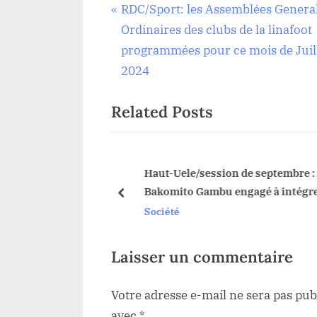
Navigation
P
RDC/Sport: les Assemblées Genera
Société
r
Ordinaires des clubs de la linafoot
de
e
programmées pour ce mois de Juil
v
2024
l’article
i
Related Posts
o
u
s
P
été Kibali gold mine
Haut-Uele/session de septembre : 
ment la première
Bakomito Gambu engagé à intégrer
o
prev
i INTER-KOKIZA à
besoins des personnes vivant avec
Société
s
handicap dans les prévisions
t
budgétaires
:
Laisser un commentaire
Votre adresse e-mail ne sera pas pub
avec
*