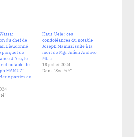
Watsa:
Haut-Uele : ces
ion du chef de
condoléances du notable
bali Dieudonné
Joseph Mamuzi suite à la
e parquet de
mort de Mgr Julien Andavo
ance d’Aru, le
Mbia
r et notable du
18 juillet 2024
seph MAMUZI
Dans "Société"
 deux parties au
2024
té"