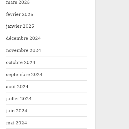
mars 2025
février 2025
janvier 2025
décembre 2024
novembre 2024
octobre 2024
Doka : Kibali inaugure un centre
Haut-Uele/Watsa: L’ad
septembre 2024
rmation pour l’emploi des jeunes
territoire présente u
à la presse
août 2024
é
Société
juillet 2024
juin 2024
mai 2024