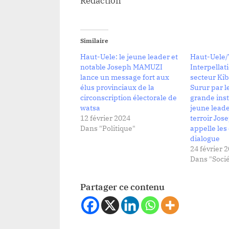
Rédaction
Similaire
Haut-Uele: le jeune leader et
Haut-Uele/
notable Joseph MAMUZI
Interpellat
lance un message fort aux
secteur Ki
élus provinciaux de la
Surur par l
circonscription électorale de
grande inst
watsa
jeune leade
12 février 2024
terroir Jo
Dans "Politique"
appelle les
dialogue
24 février 
Dans "Socié
Partager ce contenu