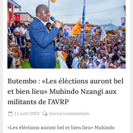
Butembo : «Les éléctions auront bel
et bien lieu» Muhindo Nzangi aux
militants de l’AVRP
Posted
sur
11 août 2023
Aucun commentaire
By
Redaction
on
Butembo
Lacloche
:
«Les éléctions auront bel et bien lieu» Muhindo