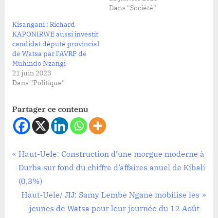
Dans "Société"
Kisangani : Richard
KAPONIRWE aussi investit
candidat député provincial
de Watsa par l’AVRP de
Muhindo Nzangi
21 juin 2023
Dans "Politique"
Partager ce contenu
Politique
Navigation
P
Haut-Uele: Construction d’une morgue moderne à
r
Durba sur fond du chiffre d’affaires anuel de Kibali
de
e
(0,3%)
l’article
v
N
Haut-Uele/ JIJ: Samy Lembe Ngane mobilise les
i
e
jeunes de Watsa pour leur journée du 12 Août