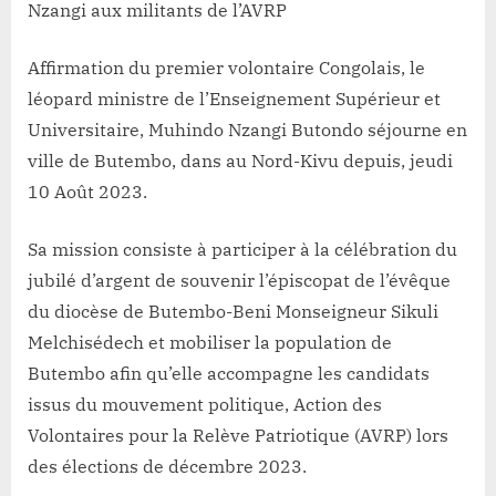
«Les
Nzangi aux militants de l’AVRP
éléctions
auront
Affirmation du premier volontaire Congolais, le
bel
léopard ministre de l’Enseignement Supérieur et
et
Universitaire, Muhindo Nzangi Butondo séjourne en
bien
lieu»
ville de Butembo, dans au Nord-Kivu depuis, jeudi
Muhindo
10 Août 2023.
Nzangi
aux
Sa mission consiste à participer à la célébration du
militants
jubilé d’argent de souvenir l’épiscopat de l’évêque
de
l’AVRP
du diocèse de Butembo-Beni Monseigneur Sikuli
Melchisédech et mobiliser la population de
Butembo afin qu’elle accompagne les candidats
issus du mouvement politique, Action des
Volontaires pour la Relève Patriotique (AVRP) lors
des élections de décembre 2023.