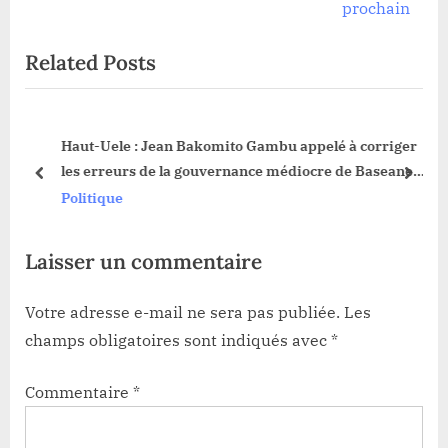
o
x
prochain
u
t
Related Posts
s
P
P
o
o
s
Haut-Uele : Jean Bakomito Gambu appelé à corriger
s
t
a
les erreurs de la gouvernance médiocre de Baseane
t
:
prev
next
Nangaa (Andrito Alendo)
Politique
:
Laisser un commentaire
Votre adresse e-mail ne sera pas publiée.
Les
champs obligatoires sont indiqués avec
*
Commentaire
*