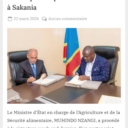
les
mécanismes
à Sakania
d’accompagnement
du
gouvernement”
Posted
sur
22 mars 2026
Aucun commentaire
By
Redaction
on
RDC
Lacloche
:
vers
la
fin
du
sucre
importé,
S.E
MUHINDO
NZANGI
conclut
un
accord
Le Ministre d’État en charge de l’Agriculture et de la
pour
Sécurité alimentaire, MUHINDO NZANGI, a procédé
la