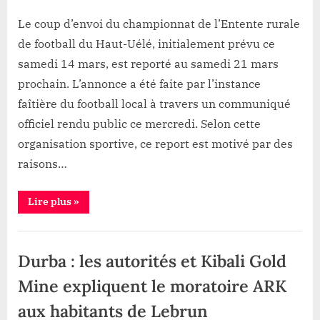
à
By
Gloire
on
Football
rejoindre
la
massivement
VYAVU
:
Le coup d’envoi du championnat de l’Entente rurale
Pauvreté
l’Alliance
le
Congolaise
de football du Haut-Uélé, initialement prévu ce
de
championnat
lutte
samedi 14 mars, est reporté au samedi 21 mars
contre
de
la
prochain. L’annonce a été faite par l’instance
l’Entente
Pauvreté”
faîtière du football local à travers un communiqué
rurale
du
officiel rendu public ce mercredi. Selon cette
Haut-
organisation sportive, ce report est motivé par des
Uélé
raisons…
reporté
au
“Football
Lire plus
»
21
:
mars
le
championnat
Société
de
l’Entente
Durba : les autorités et Kibali Gold
rurale
du
Haut-
Mine expliquent le moratoire ARK
Uélé
reporté
aux habitants de Lebrun
au