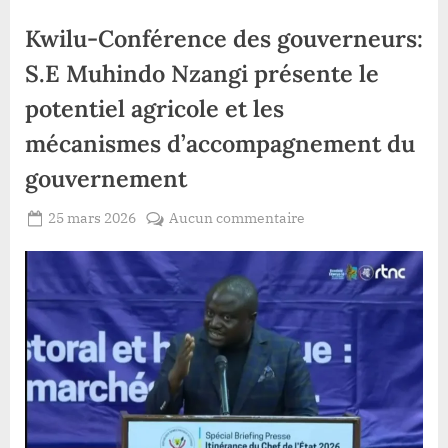
Kwilu-Conférence des gouverneurs:
S.E Muhindo Nzangi présente le
potentiel agricole et les
mécanismes d’accompagnement du
gouvernement
Posted
sur
25 mars 2026
Aucun commentaire
By
Redaction
on
Kwilu-
Lacloche
Conférence
des
gouverneurs:
S.E
Muhindo
Nzangi
présente
le
potentiel