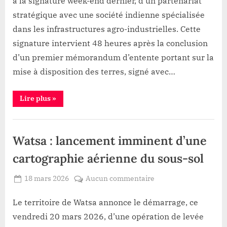
à la signature week-end dernier, d’un partenariat
production
stratégique avec une société indienne spécialisée
sucrière
à
dans les infrastructures agro-industrielles. Cette
Sakania
signature intervient 48 heures après la conclusion
d’un premier mémorandum d’entente portant sur la
mise à disposition des terres, signé avec…
“RDC
Lire plus
»
:
vers
la
Développement
fin
du
Watsa : lancement imminent d’une
sucre
importé,
S.E
cartographie aérienne du sous-sol
MUHINDO
NZANGI
conclut
Posted
sur
18 mars 2026
Aucun commentaire
un
By
Gloire
on
Watsa
accord
pour
VYAVU
:
Le territoire de Watsa annonce le démarrage, ce
la
production
lancement
vendredi 20 mars 2026, d’une opération de levée
sucrière
imminent
à