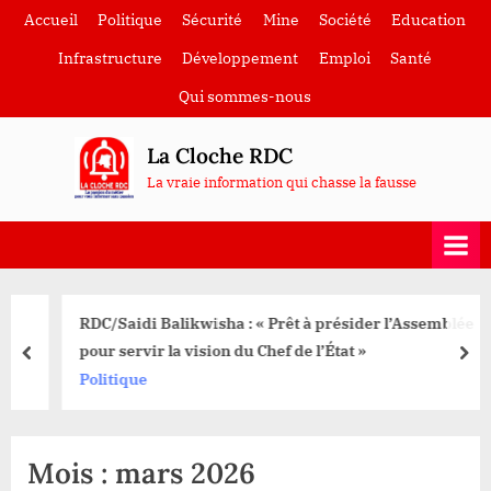
Skip
Accueil
Politique
Sécurité
Mine
Société
Education
to
Infrastructure
Développement
Emploi
Santé
content
Qui sommes-nous
La Cloche RDC
La vraie information qui chasse la fausse
RDC/Saidi Balikwisha : « Prêt à présider l’Assemblée
pour servir la vision du Chef de l’État »
prev
nex
Politique
Mois :
mars 2026