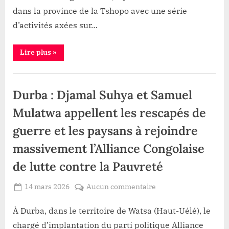
dans la province de la Tshopo avec une série
d’activités axées sur…
“Tshopo
Lire plus
»
:
S.E
MUHINDO
Développement
NZANGI
remet
Durba : Djamal Suhya et Samuel
des
tracteurs
et
Mulatwa appellent les rescapés de
lance
la
guerre et les paysans à rejoindre
mécanisation
agricole”
massivement l’Alliance Congolaise
de lutte contre la Pauvreté
Posted
sur
14 mars 2026
Aucun commentaire
By
Gloire
on
Durba
VYAVU
:
À Durba, dans le territoire de Watsa (Haut-Uélé), le
Djamal
chargé d’implantation du parti politique Alliance