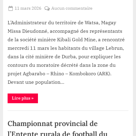
21
mars”
Posted
sur
11 mars 2026
Aucun commentaire
By
Gloire
on
Durba
VYAVU
:
L’Administrateur du territoire de Watsa, Magay
les
Missa Dieudonné, accompagné des représentants
autorités
de la société minière Kibali Gold Mine, a rencontré
et
mercredi 11 mars les habitants du village Lebrun,
Kibali
dans la cité minière de Durba, pour expliquer les
Gold
Mine
contours du moratoire décrété dans la zone du
expliquent
projet Agbarabo – Rhino – Kombokoro (ARK).
le
Devant une population…
moratoire
ARK
“Durba
Lire plus
»
aux
:
habitants
les
autorités
de
Société
et
Kibali
Lebrun
Championnat provincial de
Gold
Mine
expliquent
l’Entente rurala de football du
le