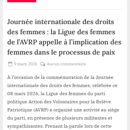
:
désenclaver
la
route
ce
Société
Zitima
II
village
Journée internationale des droits
–
Kinlabas
en
des femmes : la Ligue des femmes
voie
de
de l’AVRP appelle à l’implication des
réhabilitation
pour
désenclaver
femmes dans le processus de paix
ce
village”
Posted
sur
9 mars 2026
Aucun commentaire
By
Gloire
on
Journée
VYAVU
internationale
À l’occasion de la commémoration de la Journée
des
internationale des droits des femmes, célébrée ce
droits
08 mars 2026, la Ligue des femmes du parti
des
politique Action des Volontaires pour la Relève
femmes
Patriotique (AVRP) a organisé une activité au siège
:
la
du parti, en présence de plusieurs militantes et
Ligue
sympathisantes. Prenant la parole lors de cette