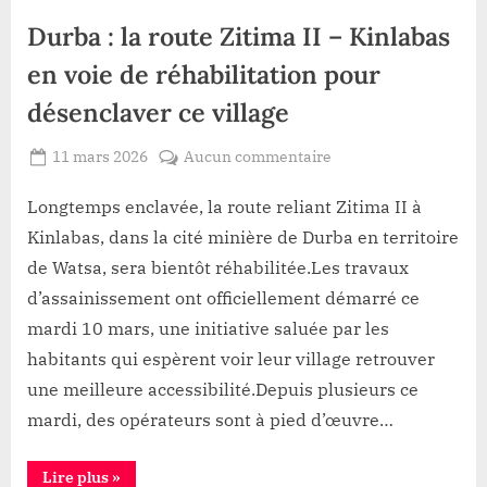
Société
rurala
de
de
Durba : la route Zitima II – Kinlabas
football
bataille
du
Haut-
en voie de réhabilitation pour
Uele
:
désenclaver ce village
Dungu
confirmé
comme
Posted
sur
11 mars 2026
Aucun commentaire
terrain
de
By
Gloire
on
Durba
bataille”
VYAVU
:
Longtemps enclavée, la route reliant Zitima II à
la
Kinlabas, dans la cité minière de Durba en territoire
route
de Watsa, sera bientôt réhabilitée.Les travaux
Zitima
d’assainissement ont officiellement démarré ce
II
mardi 10 mars, une initiative saluée par les
–
Kinlabas
habitants qui espèrent voir leur village retrouver
en
une meilleure accessibilité.Depuis plusieurs ce
voie
mardi, des opérateurs sont à pied d’œuvre…
de
réhabilitation
“Durba
Lire plus
»
pour