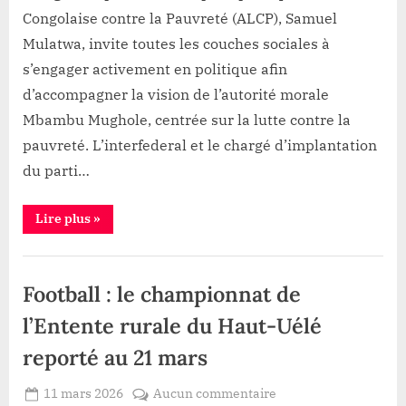
Suhya
Congolaise contre la Pauvreté (ALCP), Samuel
et
Mulatwa, invite toutes les couches sociales à
Samuel
s’engager activement en politique afin
Mulatwa
appellent
d’accompagner la vision de l’autorité morale
les
Mbambu Mughole, centrée sur la lutte contre la
rescapés
pauvreté. L’interfederal et le chargé d’implantation
de
du parti…
guerre
et
les
“Durba
Lire plus
»
:
paysans
Djamal
Suhya
à
Politique
et
rejoindre
Samuel
Football : le championnat de
Mulatwa
massivement
appellent
les
l’Entente rurale du Haut-Uélé
l’Alliance
rescapés
Congolaise
de
reporté au 21 mars
guerre
de
et
les
lutte
Posted
sur
11 mars 2026
Aucun commentaire
paysans
contre