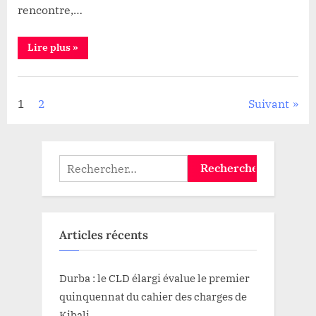
des
rencontre,…
femmes
de
“Journée
Lire plus
»
l’AVRP
internationale
appelle
des
droits
à
Politique
des
femmes
l’implication
Pagination
1
2
Suivant
:
des
la
Ligue
femmes
des
des
femmes
dans
de
publications
le
Rechercher :
l’AVRP
appelle
processus
à
l’implication
de
des
paix
femmes
dans
Articles récents
le
processus
de
paix”
Durba : le CLD élargi évalue le premier
quinquennat du cahier des charges de
Kibali