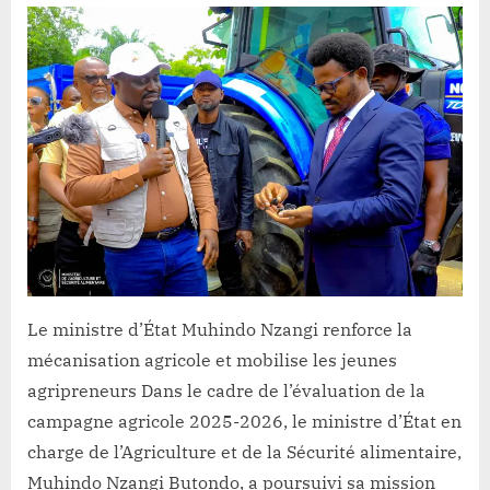
Lacloche
:
S.E
MUHINDO
NZANGI
remet
des
tracteurs
et
lance
la
mécanisation
agricole
Le ministre d’État Muhindo Nzangi renforce la
mécanisation agricole et mobilise les jeunes
agripreneurs Dans le cadre de l’évaluation de la
campagne agricole 2025-2026, le ministre d’État en
charge de l’Agriculture et de la Sécurité alimentaire,
Muhindo Nzangi Butondo, a poursuivi sa mission