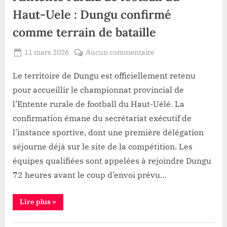
moratoire
Haut-Uele : Dungu confirmé
ARK
aux
habitants
comme terrain de bataille
de
Lebrun”
Posted
sur
11 mars 2026
Aucun commentaire
By
Gloire
on
Championnat
VYAVU
provincial
Le territoire de Dungu est officiellement retenu
de
pour accueillir le championnat provincial de
l’Entente
l’Entente rurale de football du Haut-Uélé. La
rurala
confirmation émane du secrétariat exécutif de
de
l’instance sportive, dont une première délégation
football
du
séjourne déjà sur le site de la compétition. Les
Haut-
équipes qualifiées sont appelées à rejoindre Dungu
Uele
72 heures avant le coup d’envoi prévu…
:
Dungu
“Championnat
Lire plus
»
confirmé
provincial
comme
de
l’Entente
terrain