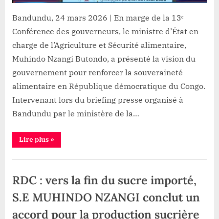
agricole
Bandundu, 24 mars 2026 | En marge de la 13ᵉ
et
Conférence des gouverneurs, le ministre d’État en
les
charge de l’Agriculture et Sécurité alimentaire,
mécanismes
d’accompagnement
Muhindo Nzangi Butondo, a présenté la vision du
du
gouvernement pour renforcer la souveraineté
gouvernement
alimentaire en République démocratique du Congo.
Intervenant lors du briefing presse organisé à
Bandundu par le ministère de la…
“Kwilu-
Lire plus
»
Conférence
des
gouverneurs:
Développement
S.E
Muhindo
RDC : vers la fin du sucre importé,
Nzangi
présente
le
S.E MUHINDO NZANGI conclut un
potentiel
agricole
accord pour la production sucrière
et