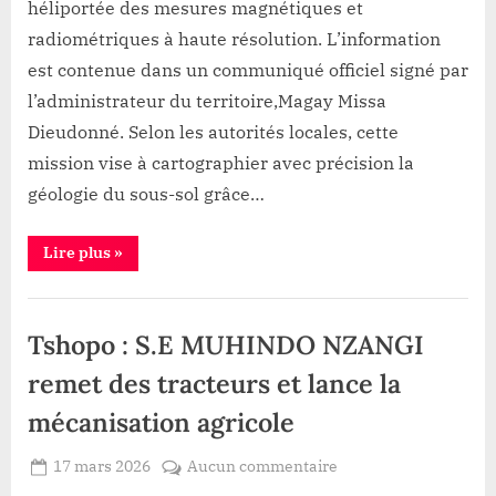
héliportée des mesures magnétiques et
Sakania”
d’une
radiométriques à haute résolution. L’information
cartographie
est contenue dans un communiqué officiel signé par
aérienne
du
l’administrateur du territoire,Magay Missa
sous-
Dieudonné. Selon les autorités locales, cette
sol
mission vise à cartographier avec précision la
géologie du sous-sol grâce…
“Watsa
Lire plus
»
:
lancement
imminent
Mine
d’une
cartographie
,
Tshopo : S.E MUHINDO NZANGI
aérienne
du
Société
sous-
remet des tracteurs et lance la
sol”
mécanisation agricole
Posted
sur
17 mars 2026
Aucun commentaire
By
Redaction
on
Tshopo