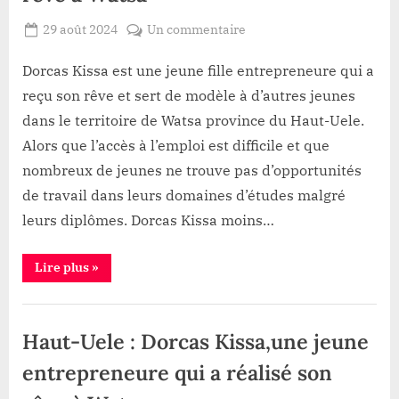
navigables
de
Posted
sur
29 août 2024
Un commentaire
desserte
agricole”
By
Patient
on
Haut-
ROMEO
Uele
Dorcas Kissa est une jeune fille entrepreneure qui a
:
reçu son rêve et sert de modèle à d’autres jeunes
Dorcas
dans le territoire de Watsa province du Haut-Uele.
Kissa
Alors que l’accès à l’emploi est difficile et que
une
nombreux de jeunes ne trouve pas d’opportunités
jeune
entrepreneure
de travail dans leurs domaines d’études malgré
qui
leurs diplômes. Dorcas Kissa moins…
a
réalisé
“Haut-
Lire plus
»
son
Uele
:
rêve
Dorcas
Emploi
à
Kissa
une
Watsa
Haut-Uele : Dorcas Kissa,une jeune
jeune
entrepreneure
qui
entrepreneure qui a réalisé son
a
réalisé