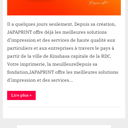
Il a quelques jours seulement, Depuis sa création,
JAPAPRINT offre déjà les meilleures solutions
d’impression et des services de haute qualité aux
particuliers et aux entreprises à travers le pays à
partir de la ville de Kinshasa capitale de la RDC.
Votre imprimerie, la meuilleureDepuis sa
fondation,JAPAPRINT offre les meilleures solutions
d’impression et des services…
“JAPAPRINT:
Lire plus
»
Votre
nouvelle
imprimerie,
Emploi
la
meuilleure
,
à
Kinshasa”
Société