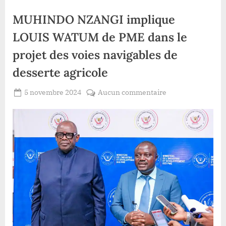
MUHINDO NZANGI implique
LOUIS WATUM de PME dans le
projet des voies navigables de
desserte agricole
Posted
sur
5 novembre 2024
Aucun commentaire
By
Redaction
on
MUHINDO
Lacloche
NZANGI
implique
LOUIS
WATUM
de
PME
dans
le
projet
des