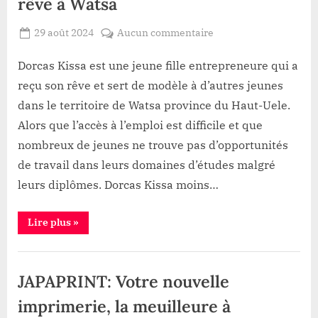
rêve à Watsa
son
rêve
à
Posted
sur
29 août 2024
Aucun commentaire
Watsa”
By
Patient
on
Haut-
ROMEO
Uele
Dorcas Kissa est une jeune fille entrepreneure qui a
:
reçu son rêve et sert de modèle à d’autres jeunes
Dorcas
dans le territoire de Watsa province du Haut-Uele.
Kissa,une
Alors que l’accès à l’emploi est difficile et que
jeune
nombreux de jeunes ne trouve pas d’opportunités
entrepreneure
qui
de travail dans leurs domaines d’études malgré
a
leurs diplômes. Dorcas Kissa moins…
réalisé
son
“Haut-
Lire plus
»
rêve
Uele
:
à
Dorcas
Emploi
Watsa
Kissa,une
jeune
JAPAPRINT: Votre nouvelle
entrepreneure
qui
a
imprimerie, la meuilleure à
réalisé