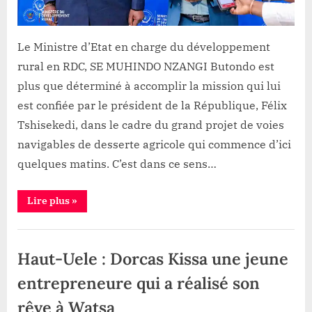
voies
navigables
de
Le Ministre d’Etat en charge du développement
desserte
rural en RDC, SE MUHINDO NZANGI Butondo est
agricole
plus que déterminé à accomplir la mission qui lui
est confiée par le président de la République, Félix
Tshisekedi, dans le cadre du grand projet de voies
navigables de desserte agricole qui commence d’ici
quelques matins. C’est dans ce sens…
“MUHINDO
Lire plus
»
NZANGI
implique
LOUIS
Développement
WATUM
de
,
Haut-Uele : Dorcas Kissa une jeune
PME
dans
Emploi
le
entrepreneure qui a réalisé son
,
projet
des
Société
rêve à Watsa
voies