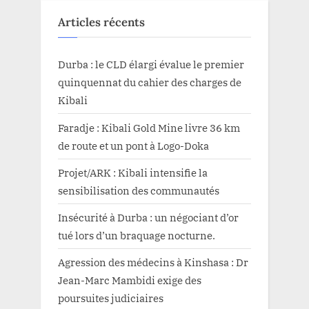
et
patriote
Articles récents
»
(Notable
Gislain
Mayani)”
Durba : le CLD élargi évalue le premier
quinquennat du cahier des charges de
Kibali
Faradje : Kibali Gold Mine livre 36 km
de route et un pont à Logo-Doka
Projet/ARK : Kibali intensifie la
sensibilisation des communautés
Insécurité à Durba : un négociant d’or
tué lors d’un braquage nocturne.
Agression des médecins à Kinshasa : Dr
Jean-Marc Mambidi exige des
poursuites judiciaires