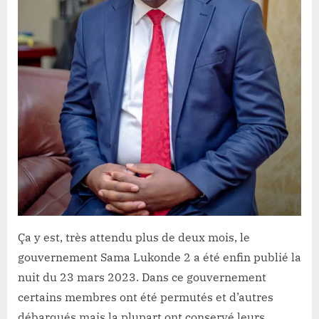
pour
continuer
ses
réformes
amorcées
Ça y est, très attendu plus de deux mois, le
gouvernement Sama Lukonde 2 a été enfin publié la
nuit du 23 mars 2023. Dans ce gouvernement
certains membres ont été permutés et d’autres
débarqués mais la plupart ont conservé leurs