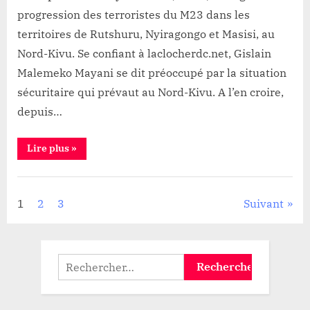
progression des terroristes du M23 dans les
territoires de Rutshuru, Nyiragongo et Masisi, au
Nord-Kivu. Se confiant à laclocherdc.net, Gislain
Malemeko Mayani se dit préoccupé par la situation
sécuritaire qui prévaut au Nord-Kivu. A l’en croire,
depuis…
“Nord-
Lire plus
»
Kivu:
«
La
Sécurité
fin
de
Pagination
1
2
3
Suivant
guerre
du
M23
des
passe
d’abord
par
publications
Rechercher :
la
formation
d’une
armée
républicaine