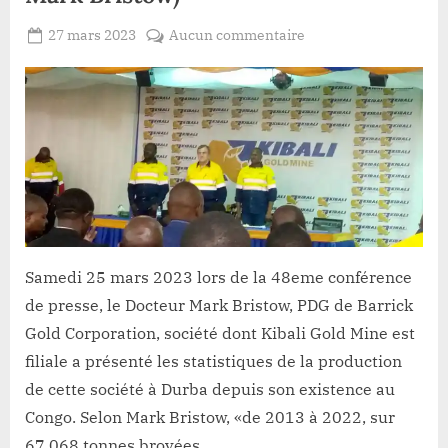
du
délai
des
Posted
sur
27 mars 2023
Aucun commentaire
opérations”
By
Redaction
on
Conférence
Lacloche
Kibali
:
«de
2013
à
2022,
sur
67.068
tonnes
Samedi 25 mars 2023 lors de la 48eme conférence
broyées,
de presse, le Docteur Mark Bristow, PDG de Barrick
KGM
Gold Corporation, société dont Kibali Gold Mine est
a
extrait
filiale a présenté les statistiques de la production
6.431.455
de cette société à Durba depuis son existence au
onces
Congo. Selon Mark Bristow, «de 2013 à 2022, sur
d’or»
67.068 tonnes broyées,…
(PDG