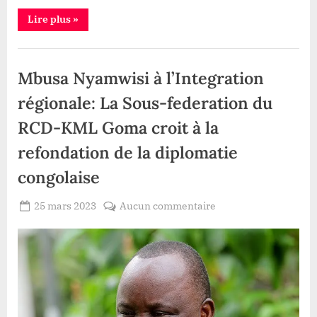
Durba
“Haut-
Lire plus
»
uele
:
Kibali
Société
gold
mine
Mbusa Nyamwisi à l’Integration
s’annonce
comme
un
régionale: La Sous-federation du
partenaire
financier
RCD-KML Goma croit à la
des
enfants
vulnérables
refondation de la diplomatie
de
l’ACAVE
congolaise
,
grâce
à
Posted
sur
25 mars 2023
Aucun commentaire
la
plaidoirie
By
Redaction
on
Mbusa
de
Richard
Lacloche
Nyamwisi
KAPONIRWE
à
à
Durba”
l’Integration
régionale:
La