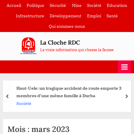
Skip
Accueil
Politique
Sécurité
Mine
Société
Education
to
Infrastructure
Développement
Emploi
Santé
content
Qui sommes-nous
La Cloche RDC
La vraie information qui chasse la fausse
Haut-Uele: un tragique accident de route emporte 3
membres d’une même famille à Durba
prev
nex
Société
Mois :
mars 2023