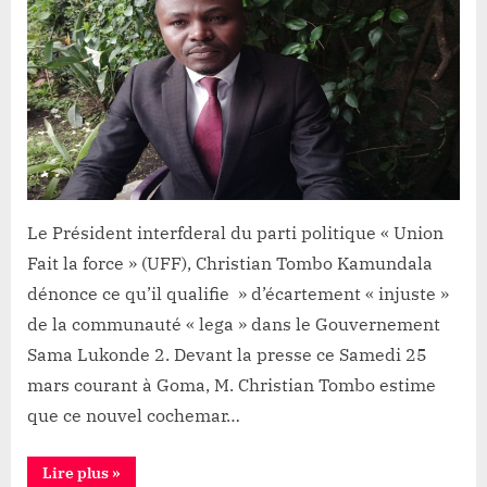
Tombo
Kamundala
dénonce
l’écartement
«
injuste
»
de
la
Le Président interfderal du parti politique « Union
communauté
Fait la force » (UFF), Christian Tombo Kamundala
Lega
dénonce ce qu’il qualifie » d’écartement « injuste »
de la communauté « lega » dans le Gouvernement
Sama Lukonde 2. Devant la presse ce Samedi 25
mars courant à Goma, M. Christian Tombo estime
que ce nouvel cochemar…
“Gouvernement
Lire plus
»