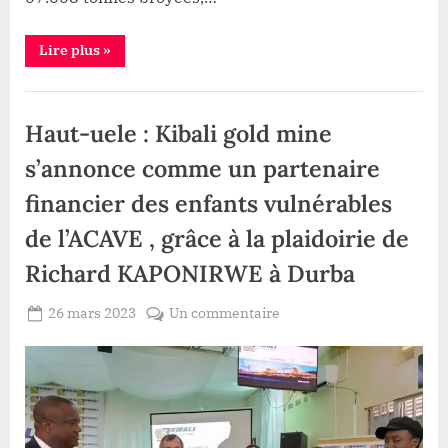
Mark
Bristow)
“Conférence
Lire plus
»
Kibali
:
«de
Mine
2013
à
Haut-uele : Kibali gold mine
2022,
sur
67.068
s’annonce comme un partenaire
tonnes
broyées,
financier des enfants vulnérables
KGM
a
extrait
de l’ACAVE , grâce à la plaidoirie de
6.431.455
onces
Richard KAPONIRWE à Durba
d’or»
(PDG
Mark
Posted
sur
26 mars 2023
Un commentaire
Bristow)”
By
Redaction
on
Haut-
Lacloche
uele
:
Kibali
gold