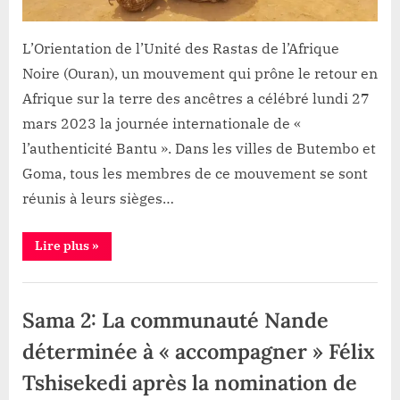
sur
«
L’Orientation de l’Unité des Rastas de l’Afrique
l’identité
Noire (Ouran), un mouvement qui prône le retour en
culturelle
Afrique sur la terre des ancêtres a célébré lundi 27
»
mars 2023 la journée internationale de «
l’authenticité Bantu ». Dans les villes de Butembo et
Goma, tous les membres de ce mouvement se sont
réunis à leurs sièges…
“Journée
Lire plus
»
internationale
de
l’authenticité
Société
Bantu:
Le
Sama 2: La communauté Nande
Mouvement
Rasta
Ouran
déterminée à « accompagner » Félix
prêche
sur
Tshisekedi après la nomination de
«
l’identité