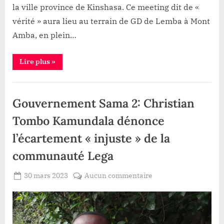
la ville province de Kinshasa. Ce meeting dit de «
vérité » aura lieu au terrain de GD de Lemba à Mont
Amba, en plein…
“RDC:
Lire plus
»
Le
MDVC
annonce
Politique
un
meeting
Gouvernement Sama 2: Christian
populaire
ce
samedi
Tombo Kamundala dénonce
à
Kinshasa”
l’écartement « injuste » de la
communauté Lega
Posted
sur
30 mars 2023
Aucun commentaire
By
Redaction
on
Gouvernement
Lacloche
Sama
2:
Christian