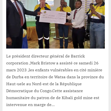
mine
s’annonce
comme
un
partenaire
financier
des
enfants
vulnérables
de
Le président directeur général de Barrick
l’ACAVE
corporation ,Mark Bristow a assisté ce samedi 26
,
grâce
mars 2023 ,les enfants vulnérables en cité minière
à
de Durba en territoire de Watsa dans la province du
la
Haut-uele au Nord-est de la République
plaidoirie
Démocratique du Congo.Cette assistance
de
humanitaire du patron de de Kibali gold mine est
Richard
KAPONIRWE
intervenue en marge de…
à