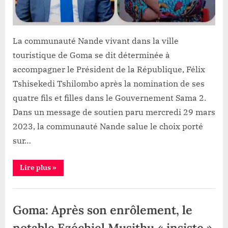
quatre
fils
La communauté Nande vivant dans la ville
touristique de Goma se dit déterminée à
accompagner le Président de la République, Félix
Tshisekedi Tshilombo après la nomination de ses
quatre fils et filles dans le Gouvernement Sama 2.
Dans un message de soutien paru mercredi 29 mars
2023, la communauté Nande salue le choix porté
sur…
“Sama
Lire plus
»
2:
La
communauté
Politique
Nande
déterminée
Goma: Après son enrôlement, le
à
«
accompagner
notable Ezéchiel Musithu « insiste »