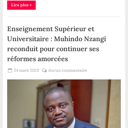
“Mbusa
Lire plus
»
Nyamwisi
à
l’Integration
Politique
régionale:
La
Enseignement Supérieur et
Sous-
federation
du
Universitaire : Muhindo Nzangi
RCD-
KML
reconduit pour continuer ses
Goma
croit
à
réformes amorcées
la
refondation
de
Posted
sur
24 mars 2023
Aucun commentaire
la
By
Redaction
on
Enseignement
diplomatie
congolaise”
Lacloche
Supérieur
et
Universitaire
:
Muhindo
Nzangi
reconduit