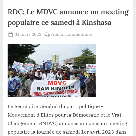
RDC: Le MDVC annonce un meeting
populaire ce samedi à Kinshasa
Posted
sur
31 mars 2023
Aucun commentaire
By
Redaction
on
RDC:
Lacloche
Le
MDVC
annonce
un
meeting
populaire
ce
samedi
à
Le Secrétaire Général du parti politique «
Kinshasa
Mouvement d’Elites pour la Démocratie et le Vrai
Changement »(MDVC) annonce annonce un meeting
populaire la journée de samedi 1er avril 2023 dans