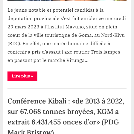
du
délai
Le jeune notable et potentiel candidat à la
des
députation provinciale s’est fait enrôler ce mercredi
opérations
29 mars 2023 à l’Institut Mavuno, situé en plein
coeur de la ville touristique de Goma, au Nord-Kivu
(RDC). En effet, une marée humaine difficile à
contenir a pris d’assaut l’axe routier Trois lampes
en passant par le marché Virunga…
“Goma:
Lire plus
»
Après
son
enrôlement,
Politique
le
notable
Conférence Kibali : «de 2013 à 2022,
Ezéchiel
Musithu
«
sur 67.068 tonnes broyées, KGM a
insiste
»
extrait 6.431.455 onces d’or» (PDG
sur
la
prorogation
Mark Bristow)