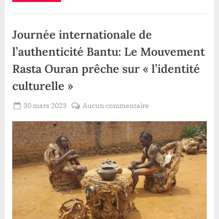
Sama
2:
Christian
Politique
Tombo
Kamundala
Journée internationale de
dénonce
l’écartement
«
l’authenticité Bantu: Le Mouvement
injuste
»
Rasta Ouran prêche sur « l’identité
de
la
communauté
culturelle »
Lega”
Posted
sur
30 mars 2023
Aucun commentaire
By
Redaction
on
Journée
Lacloche
internationale
de
l’authenticité
Bantu:
Le
Mouvement
Rasta
Ouran
prêche