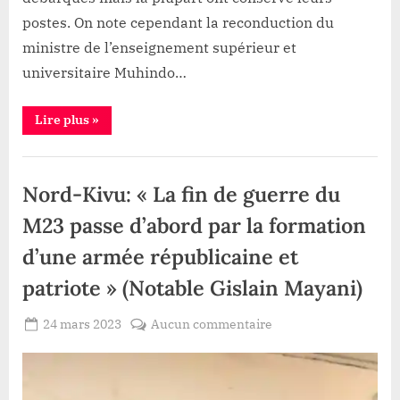
postes. On note cependant la reconduction du
ministre de l’enseignement supérieur et
universitaire Muhindo…
“Enseignement
Lire plus
»
Supérieur
et
Universitaire
Education
:
Muhindo
Nord-Kivu: « La fin de guerre du
Nzangi
reconduit
pour
M23 passe d’abord par la formation
continuer
ses
d’une armée républicaine et
réformes
amorcées”
patriote » (Notable Gislain Mayani)
Posted
sur
24 mars 2023
Aucun commentaire
By
Redaction
on
Nord-
Lacloche
Kivu:
«