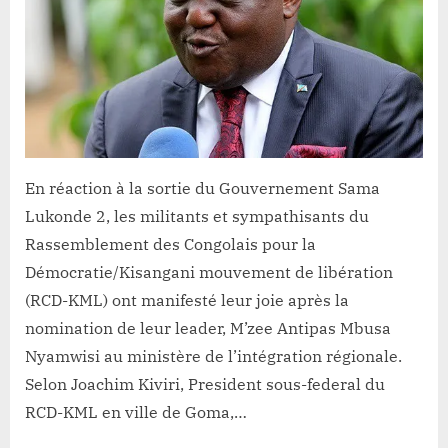
Sous-
federation
du
RCD-
KML
Goma
croit
à
la
En réaction à la sortie du Gouvernement Sama
refondation
Lukonde 2, les militants et sympathisants du
de
Rassemblement des Congolais pour la
la
Démocratie/Kisangani mouvement de libération
diplomatie
(RCD-KML) ont manifesté leur joie après la
congolaise
nomination de leur leader, M’zee Antipas Mbusa
Nyamwisi au ministère de l’intégration régionale.
Selon Joachim Kiviri, President sous-federal du
RCD-KML en ville de Goma,…