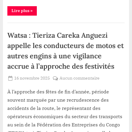
la
“Haut-
Lire plus
»
jeunesse
Uélé
s’impatiente
:
la
Infrastructure
promesse
d’un
Watsa : Tieriza Careka Anguezi
stade
moderne
toujours
appelle les conducteurs de motos et
en
attente,
autres engins à une vigilance
la
jeunesse
s’impatiente”
accrue à l’approche des festivités
Posted
sur
16 novembre 2025
Aucun commentaire
By
Patient
on
Watsa
ROMEO
:
À l’approche des fêtes de fin d’année, période
Tieriza
souvent marquée par une recrudescence des
Careka
accidents de la route, le représentant des
Anguezi
opérateurs économiques du secteur des transports
appelle
au sein de la Fédération des Entreprises du Congo
les
conducteurs