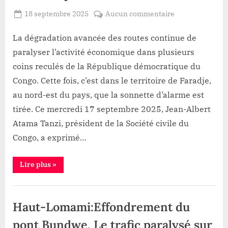
de
Faradje
population
Posted
sur
18 septembre 2025
Aucun commentaire
face
à
(lettre
By
Patient
on
Haut-
la
ouverte)
misère
ROMEO
Uele
La dégradation avancée des routes continue de
de
:Infrastructure
la
paralyser l’activité économique dans plusieurs
population
routière
(lettre
coins reculés de la République démocratique du
ouverte)”
en
Congo. Cette fois, c’est dans le territoire de Faradje,
ruine
au nord-est du pays, que la sonnette d’alarme est
à
Faradje;
tirée. Ce mercredi 17 septembre 2025, Jean-Albert
vers
Atama Tanzi, président de la Société civile du
une
Congo, a exprimé…
crise
économique
“Haut-
Lire plus
»
silencieuse
Uele
:Infrastructure
routière
Infrastructure
en
ruine
Haut-Lomami:Effondrement du
à
Faradje;
vers
pont Bundwe. Le trafic paralysé sur
une