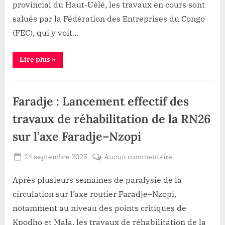
espoir
provincial du Haut-Uélé, les travaux en cours sont
pour
salués par la Fédération des Entreprises du Congo
l’économie
(FEC), qui y voit…
locale
“Faradje
Lire plus
»
:
Réhabilitation
de
Infrastructure
la
RN26,
Faradje : Lancement effectif des
un
espoir
pour
travaux de réhabilitation de la RN26
l’économie
locale”
sur l’axe Faradje–Nzopi
Posted
sur
24 septembre 2025
Aucun commentaire
By
Patient
on
Faradje
ROMEO
:
Après plusieurs semaines de paralysie de la
Lancement
circulation sur l’axe routier Faradje–Nzopi,
effectif
notamment au niveau des points critiques de
des
Kpodho et Mala, les travaux de réhabilitation de la