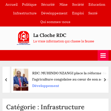
Skip
Accueil
Politique
Sécurité
Mine
Société
Education
to
Infrastructure
Développement
Emploi
Santé
content
Qui sommes-nous
La Cloche RDC
La vraie information qui chasse la fausse
RDC: MUHINDO NZANGI place la réforme de
l’agriculture congolaise au cœur de son action
prev
nex
Développement
Catégorie :
Infrastructure