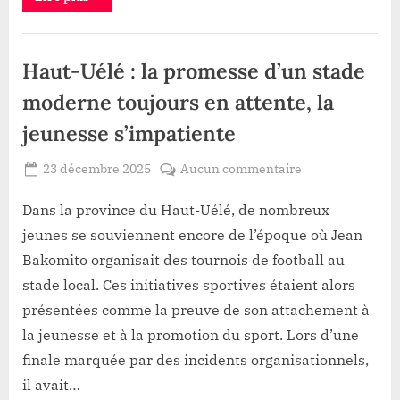
:
de
le
chef
la
Infrastructure
des
ITPR
Fonction
,
Haut-Uélé : la promesse d’un stade
justifie
publique
son
Société
absence
moderne toujours en attente, la
par
une
jeunesse s’impatiente
mission
officielle
de
Posted
sur
23 décembre 2025
Aucun commentaire
la
Fonction
By
Patient
on
Haut-
publique”
ROMEO
Uélé
Dans la province du Haut-Uélé, de nombreux
:
jeunes se souviennent encore de l’époque où Jean
la
Bakomito organisait des tournois de football au
promesse
stade local. Ces initiatives sportives étaient alors
d’un
présentées comme la preuve de son attachement à
stade
moderne
la jeunesse et à la promotion du sport. Lors d’une
toujours
finale marquée par des incidents organisationnels,
en
il avait…
attente,