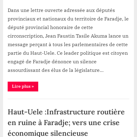
By
Patient
on
Haut-
ROMEO
Uele
Dans une lettre ouverte adressée aux députés
:
provinciaux et nationaux du territoire de Faradje, le
Jean
député provincial honoraire de cette
Faustin
circonscription, Jean Faustin Tasile Akuma lance un
Tasile
message perçant à tous les parlementaires de cette
dénonce
le
partie du Haut-Uele. Ce leader politique est citoyen
silence
engagé de Faradje dénonce un silence
assourdissant
assourdissant des élus de la législature…
des
élus
“Haut-
Lire plus
»
de
Uele
Faradje
:
Jean
face
Infrastructure
Faustin
Tasile
à
,
Haut-Uele :Infrastructure routière
dénonce
la
le
Politique
silence
en ruine à Faradje; vers une crise
misère
assourdissant
des
de
économique silencieuse
élus
la