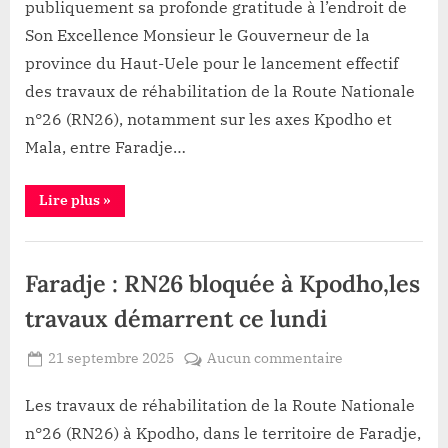
publiquement sa profonde gratitude à l’endroit de
TASILE
Son Excellence Monsieur le Gouverneur de la
AKUMA
province du Haut-Uele pour le lancement effectif
salue
le
des travaux de réhabilitation de la Route Nationale
déploiement
n°26 (RN26), notamment sur les axes Kpodho et
des
Mala, entre Faradje…
engins
entre
“RN26
Lire plus
»
Faradje
:
et
Jean
Faustin
Durba
Infrastructure
TASILE
AKUMA
Faradje : RN26 bloquée à Kpodho,les
salue
le
déploiement
travaux démarrent ce lundi
des
engins
entre
Posted
sur
21 septembre 2025
Aucun commentaire
Faradje
By
Patient
on
Faradje
et
Durba”
ROMEO
:
Les travaux de réhabilitation de la Route Nationale
RN26
n°26 (RN26) à Kpodho, dans le territoire de Faradje,