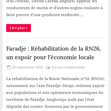
(FEC/Watsa), Tieriza Careka Anguezi, appelle les
de
conducteurs de motos et d’autres engins roulants à
motos
faire preuve d’une prudence renforcée….
et
autres
“Watsa
Lire plus
»
engins
:
à
Tieriza
Careka
une
Développement
Anguezi
appelle
vigilance
,
Faradje : Réhabilitation de la RN26,
les
accrue
conducteurs
Infrastructure
de
un espoir pour l’économie locale
à
motos
et
l’approche
autres
Posted
sur
25 septembre 2025
Aucun commentaire
des
engins
By
Patient
on
Faradje
à
festivités
une
ROMEO
:
La réhabilitation de la Route Nationale n°26 (RN26),
vigilance
accrue
Réhabilitation
notamment sur l’axe Faradje–Nzopi, redonne espoir
à
de
l’approche
aux populations et aux opérateurs économiques du
des
la
festivités”
territoire de Faradje, longtemps isolé par l’état
RN26,
dégradé des routes. Soutenus par le gouvernement
un