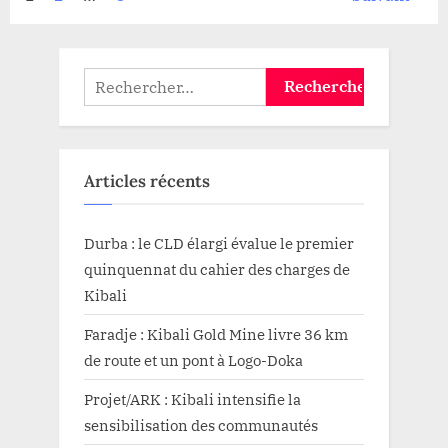
Pagination
paralysé
sur
des
la
RN1
à
publications
Rechercher :
Bukama”
Articles récents
Durba : le CLD élargi évalue le premier
quinquennat du cahier des charges de
Kibali
Faradje : Kibali Gold Mine livre 36 km
de route et un pont à Logo-Doka
Projet/ARK : Kibali intensifie la
sensibilisation des communautés