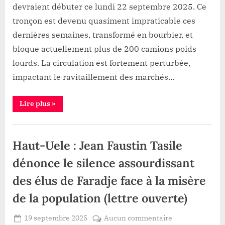
bloquée
devraient débuter ce lundi 22 septembre 2025. Ce
à
tronçon est devenu quasiment impraticable ces
Kpodho,les
dernières semaines, transformé en bourbier, et
travaux
démarrent
bloque actuellement plus de 200 camions poids
ce
lourds. La circulation est fortement perturbée,
lundi
impactant le ravitaillement des marchés…
“Faradje
Lire plus
»
:
RN26
bloquée
Infrastructure
à
Kpodho,les
Haut-Uele : Jean Faustin Tasile
travaux
démarrent
ce
dénonce le silence assourdissant
lundi”
des élus de Faradje face à la misère
de la population (lettre ouverte)
Posted
sur
19 septembre 2025
Aucun commentaire