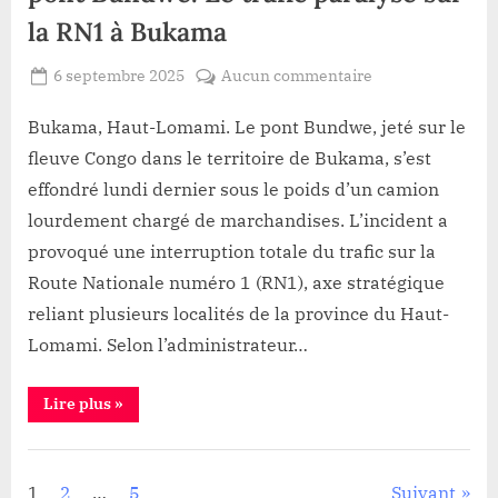
crise
la RN1 à Bukama
économique
silencieuse”
Posted
sur
6 septembre 2025
Aucun commentaire
By
Patient
on
Haut-
ROMEO
Lomami:Effondr
Bukama, Haut-Lomami. Le pont Bundwe, jeté sur le
du
fleuve Congo dans le territoire de Bukama, s’est
pont
effondré lundi dernier sous le poids d’un camion
Bundwe.
lourdement chargé de marchandises. L’incident a
Le
provoqué une interruption totale du trafic sur la
trafic
paralysé
Route Nationale numéro 1 (RN1), axe stratégique
sur
reliant plusieurs localités de la province du Haut-
la
Lomami. Selon l’administrateur…
RN1
à
“Haut-
Lire plus
»
Bukama
Lomami:Effondrement
du
pont
Infrastructure
Bundwe.
Le
1
2
…
5
Suivant
trafic