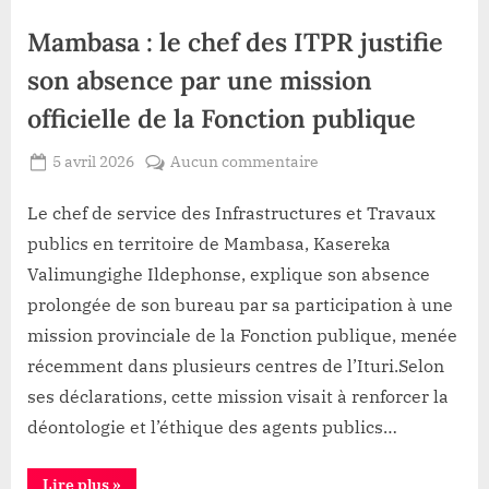
Mambasa : le chef des ITPR justifie
son absence par une mission
officielle de la Fonction publique
Posted
sur
5 avril 2026
Aucun commentaire
By
Gloire
on
Mambasa
VYAVU
:
Le chef de service des Infrastructures et Travaux
le
publics en territoire de Mambasa, Kasereka
chef
Valimungighe Ildephonse, explique son absence
des
prolongée de son bureau par sa participation à une
ITPR
mission provinciale de la Fonction publique, menée
justifie
son
récemment dans plusieurs centres de l’Ituri.Selon
absence
ses déclarations, cette mission visait à renforcer la
par
déontologie et l’éthique des agents publics…
une
mission
“Mambasa
Lire plus
»
officielle