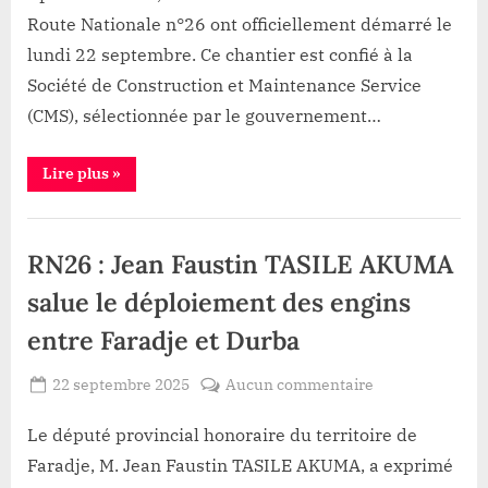
travaux
Route Nationale n°26 ont officiellement démarré le
de
réhabilitation
lundi 22 septembre. Ce chantier est confié à la
de
Société de Construction et Maintenance Service
la
(CMS), sélectionnée par le gouvernement…
RN26
sur
“Faradje
Lire plus
»
l’axe
:
Faradje–
Lancement
effectif
Nzopi
Infrastructure
des
travaux
RN26 : Jean Faustin TASILE AKUMA
de
réhabilitation
de
salue le déploiement des engins
la
RN26
entre Faradje et Durba
sur
l’axe
Faradje–
Posted
sur
22 septembre 2025
Aucun commentaire
Nzopi”
By
Patient
on
RN26
ROMEO
:
Le député provincial honoraire du territoire de
Jean
Faradje, M. Jean Faustin TASILE AKUMA, a exprimé
Faustin