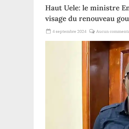
l’insécurité
Haut Uele: le ministre 
alimentaire
visage du renouveau go
Posted
4 septembre 2024
Aucun commenta
By
Gloire
on
VYAVU