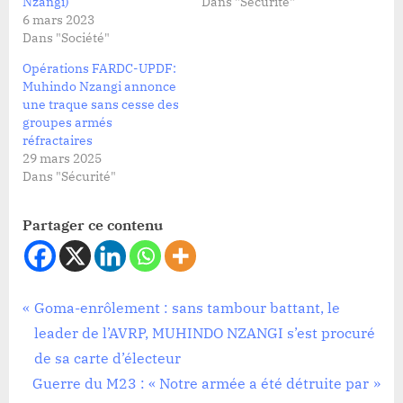
Nzangi)
Dans "Sécurité"
6 mars 2023
Dans "Société"
Opérations FARDC-UPDF:
Muhindo Nzangi annonce
une traque sans cesse des
groupes armés
réfractaires
29 mars 2025
Dans "Sécurité"
Partager ce contenu
Société
Navigation
P
Goma-enrôlement : sans tambour battant, le
r
leader de l’AVRP, MUHINDO NZANGI s’est procuré
de
e
de sa carte d’électeur
l’article
N
v
Guerre du M23 : « Notre armée a été détruite par