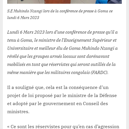
de
l’armée
S.E Muhindo Nzangi lors de la conférence de presse à Goma ce
congolaise
lundi 6 Mars 2023
»
Muhindo
Lundi 6 Mars 2023 lors d’une conférence de presse qu’il a
Nzangi
tenu à Goma, le ministre de l’Enseignement Supérieur et
sur
Universitaire et meilleur élu de Goma Muhindo Nzangi a
l’agression
révélé que les groupes armés locaux sont dorénavant
du
pays
mobilisés en tant que réservistes qui seront outillés de la
même manière que les militaires congolais (FARDC).
Il a souligné que, cela est la conséquence d’un
projet de loi proposé par le ministre de la Défense
et adopté par le gouvernement en Conseil des
ministres.
« Ce sont les réservistes pour qu’en cas d’agression