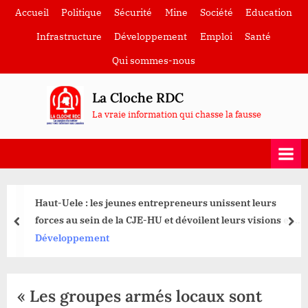
Skip
Accueil
Politique
Sécurité
Mine
Société
Education
to
Infrastructure
Développement
Emploi
Santé
content
Qui sommes-nous
La Cloche RDC
La vraie information qui chasse la fausse
Haut-Uele : les jeunes entrepreneurs unissent leurs
forces au sein de la CJE-HU et dévoilent leurs visions et
prev
nex
priorités.
Développement
« Les groupes armés locaux sont