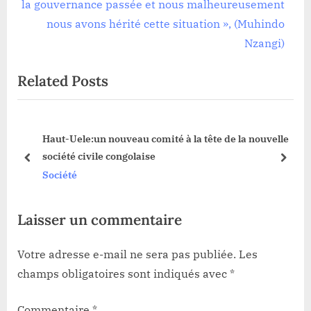
e
i
la gouvernance passée et nous malheureusement
x
o
nous avons hérité cette situation », (Muhindo
t
u
Nzangi)
P
s
Related Posts
o
P
s
o
t
s
es
Haut-Uele:un nouveau comité à la tête de la nouvelle
:
t
société civile congolaise
:
prev
next
Société
Laisser un commentaire
Votre adresse e-mail ne sera pas publiée.
Les
champs obligatoires sont indiqués avec
*
Commentaire
*