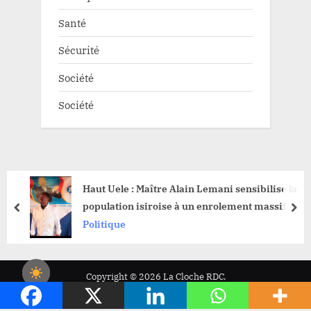
Santé
Sécurité
Société
Société
Haut Uele : Maître Alain Lemani sensibilise la
population isiroise à un enrolement massif
prev
nex
Politique
Copyright © 2026 La Cloche RDC.
Powered by
PressBook News WordPress theme