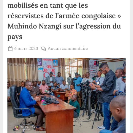
mobilisés en tant que les
réservistes de l’armée congolaise »
Muhindo Nzangi sur l’agression du
pays
Posted
sur
6 mars 2023
Aucun commentaire
By
Redaction
on
«
Lacloche
Les
groupes
armés
locaux
sont
mobilisés
en
tant
que
les
réservistes