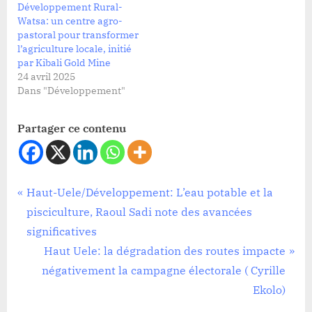
Développement Rural-
Watsa: un centre agro-
pastoral pour transformer
l’agriculture locale, initié
par Kibali Gold Mine
24 avril 2025
Dans "Développement"
Partager ce contenu
Société
Navigation
P
Haut-Uele/Développement: L’eau potable et la
r
pisciculture, Raoul Sadi note des avancées
de
e
significatives
l’article
v
N
Haut Uele: la dégradation des routes impacte
i
e
négativement la campagne électorale ( Cyrille
o
x
Ekolo)
u
t