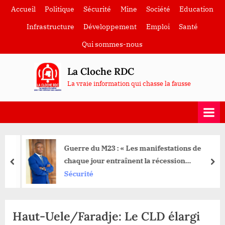
Skip
Accueil
Politique
Sécurité
Mine
Société
Education
to
Infrastructure
Développement
Emploi
Santé
content
Qui sommes-nous
La Cloche RDC
La vraie information qui chasse la fausse
Guerre du M23 : « Les manifestations de
chaque jour entraînent la récession
prev
nex
économique » (Tribune de Me Mulumbi
Sécurité
Jackson)
Haut-Uele/Faradje: Le CLD élargi