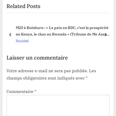
Related Posts
s
P
P
o
o
s
e
M23 à Rutshuru : « La paix en RDC, c’est la prospérité
s
t
au Kenya, le chao au Rwanda » (Tribune de Me Assani
t
:
prev
next
Longhe)
Société
:
Laisser un commentaire
Votre adresse e-mail ne sera pas publiée.
Les
champs obligatoires sont indiqués avec
*
Commentaire
*