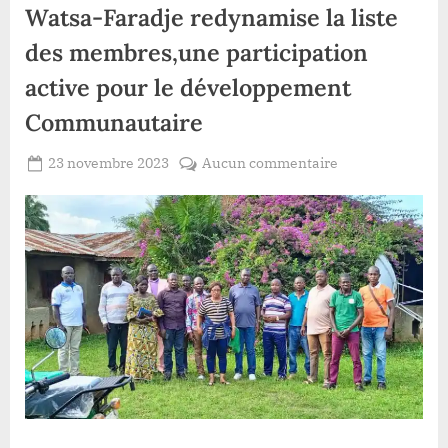
Watsa-Faradje redynamise la liste
des membres,une participation
active pour le développement
Communautaire
Posted
sur
23 novembre 2023
Aucun commentaire
By
Redaction
on
Haut-
Lacloche
Uele/Faradje:
Le
CLD
élargi
Watsa-
Faradje
redynamise
la
liste
des
membres,une