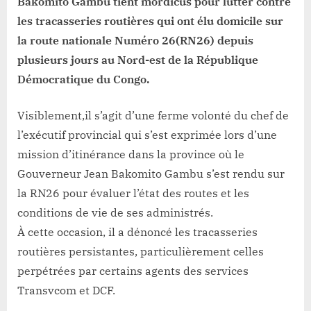
Bakomito
Bakomito Gambu tient mordicus pour lutter contre
Gambu
les tracasseries routières qui ont élu domicile sur
tient
la route nationale Numéro 26(RN26) depuis
mordicus
plusieurs jours au Nord-est de la République
!
Démocratique du Congo.
Visiblement,il s’agit d’une ferme volonté du chef de
l’exécutif provincial qui s’est exprimée lors d’une
mission d’itinérance dans la province où le
Gouverneur Jean Bakomito Gambu s’est rendu sur
la RN26 pour évaluer l’état des routes et les
conditions de vie de ses administrés.
À cette occasion, il a dénoncé les tracasseries
routières persistantes, particulièrement celles
perpétrées par certains agents des services
Transvcom et DCF.