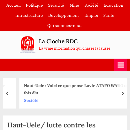
Skip
Accueil
Politique
Sécurité
Mine
Société
Education
to
Infrastructure
Développement
Emploi
Santé
content
Qui sommes-nous
La Cloche RDC
La vraie information qui chasse la fausse
Haut-Uele : Voici ce que pense Lavie ATAFO WARO une
fois élu
prev
nex
Société
Haut-Uele/ lutte contre les