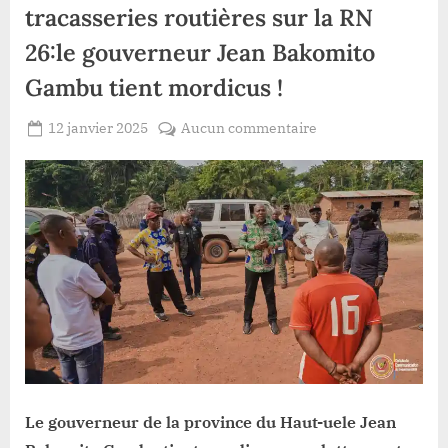
tracasseries routières sur la RN
26:le gouverneur Jean Bakomito
Gambu tient mordicus !
Posted
sur
12 janvier 2025
Aucun commentaire
By
Gloire
on
Haut-
VYAVU
Uele/
lutte
contre
les
tracasseries
routières
sur
la
RN
26:le
gouverneur
Le gouverneur de la province du Haut-uele Jean
Jean