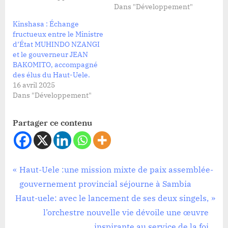
Dans "Développement"
Kinshasa : Échange
fructueux entre le Ministre
d’État MUHINDO NZANGI
et le gouverneur JEAN
BAKOMITO, accompagné
des élus du Haut-Uele.
16 avril 2025
Dans "Développement"
Partager ce contenu
Politique
Navigation
P
Haut-Uele :une mission mixte de paix assemblée-
r
gouvernement provincial séjourne à Sambia
de
N
e
Haut-uele: avec le lancement de ses deux singels,
l’article
e
v
l’orchestre nouvelle vie dévoile une œuvre
x
i
inspirante au service de la foi