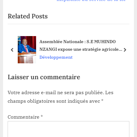
t
o
Related Posts
P
u
o
s
s
P
ne
Assemblée Nationale : S.E MUHINDO
t
o
t
NZANGI expose une stratégie agricole
:
s
prev
next
ambitieuse en cinq piliers devant la
Développement
t
représentation Nationale
:
Laisser un commentaire
Votre adresse e-mail ne sera pas publiée.
Les
champs obligatoires sont indiqués avec
*
Commentaire
*