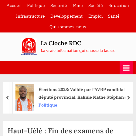
Skip
Accueil
Politique
Sécurité
Mine
Société
Education
to
Infrastructure
Développement
Emploi
Santé
content
Qui sommes-nous
La Cloche RDC
La vraie information qui chasse la fausse
Élections 2023: Validé par l’AVRP candidat
député provincial, Kakule Mathe Stéphane
prev
nex
mobilise la population de Goma
Politique
Haut-Uélé : Fin des examens de