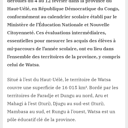
réussi
déroulés du 4 au 12 février dans la province du
pour
Haut-Uélé, en République Démocratique du Congo,
le
conformément au calendrier scolaire établi par le
calendrier
Ministère de l’Éducation Nationale et Nouvelle
scolaire
Citoyenneté. Ces évaluations intermédiaires,
malgré
des
essentielles pour mesurer les acquis des élèves à
perturbations
mi-parcours de l’année scolaire, ont eu lieu dans
à
l’ensemble des territoires de la province, y compris
Watsa
celui de Watsa
.
Situé à l’est du Haut-Uélé, le territoire de Watsa
couvre une superficie de 16 015 km². Bordé par les
territoires de Faradje et Dungu au nord, Aru et
Mahagi à l’est (Ituri), Djugu au sud-est (Ituri),
Mambasa au sud, et Rungu à l’ouest, Watsa est un
pôle éducatif clé de la province.