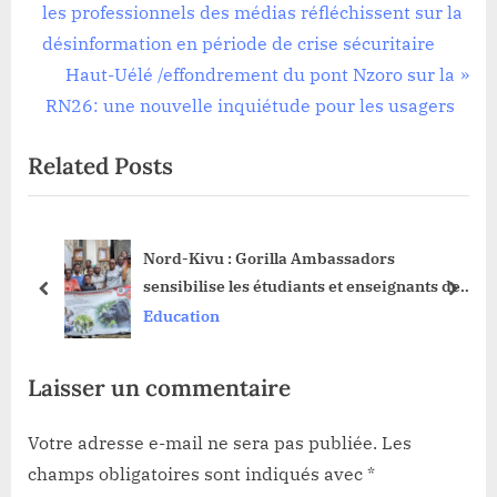
r
les professionnels des médias réfléchissent sur la
de
e
désinformation en période de crise sécuritaire
l’article
v
N
Haut-Uélé /effondrement du pont Nzoro sur la
i
e
RN26: une nouvelle inquiétude pour les usagers
o
x
Related Posts
u
t
s
P
P
o
Nord-Kivu : Gorilla Ambassadors
o
s
sensibilise les étudiants et enseignants de
s
t
prev
next
l’UCNDK sur une « plate forme en ligne »
Education
t
:
du
pour leur éducation environnementale
:
Laisser un commentaire
Votre adresse e-mail ne sera pas publiée.
Les
champs obligatoires sont indiqués avec
*