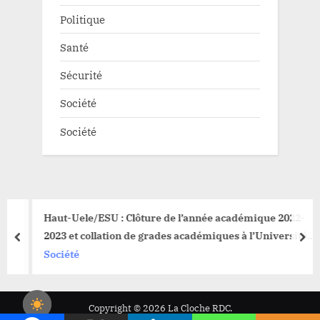
Politique
Santé
Sécurité
Société
Société
Haut-Uele/ESU : Clôture de l’année académique 2022-
2023 et collation de grades académiques à l’Université
prev
nex
de l’Uele à Isiro
Société
Copyright © 2026 La Cloche RDC.