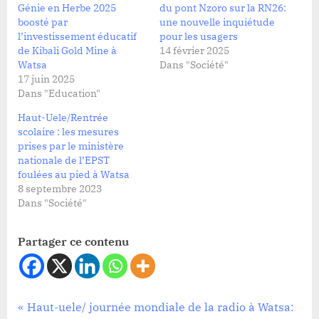
Génie en Herbe 2025
du pont Nzoro sur la RN26:
boosté par
une nouvelle inquiétude
l’investissement éducatif
pour les usagers
de Kibali Gold Mine à
14 février 2025
Watsa
Dans "Société"
17 juin 2025
Dans "Education"
Haut-Uele/Rentrée
scolaire : les mesures
prises par le ministère
nationale de l’EPST
foulées au pied à Watsa
8 septembre 2023
Dans "Société"
Partager ce contenu
Education
Navigation
P
Haut-uele/ journée mondiale de la radio à Watsa: