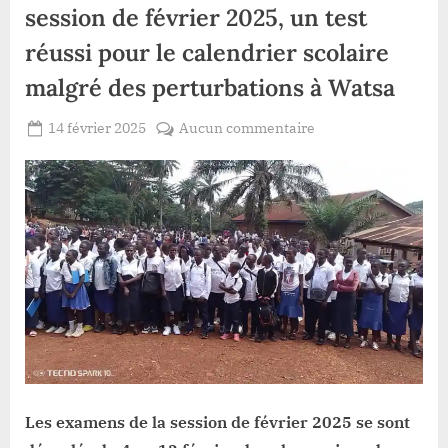
session de février 2025, un test
réussi pour le calendrier scolaire
malgré des perturbations à Watsa
Posted
sur
14 février 2025
Aucun commentaire
By
Gloire
on
Haut-
VYAVU
Uélé
:
Fin
des
examens
de
session
de
février
2025,
un
Les examens de la session de février 2025 se sont
test