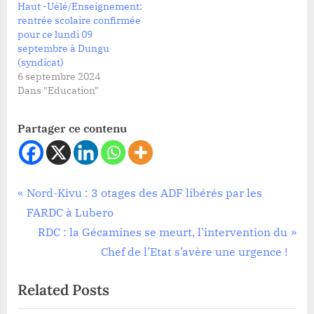
Haut -Uélé/Enseignement:
rentrée scolaire confirmée
pour ce lundi 09
septembre à Dungu
(syndicat)
6 septembre 2024
Dans "Education"
Partager ce contenu
Education
Navigation
P
Nord-Kivu : 3 otages des ADF libérés par les
r
FARDC à Lubero
de
e
N
RDC : la Gécamines se meurt, l’intervention du
l’article
v
e
Chef de l’Etat s’avère une urgence !
i
x
Related Posts
o
t
u
P