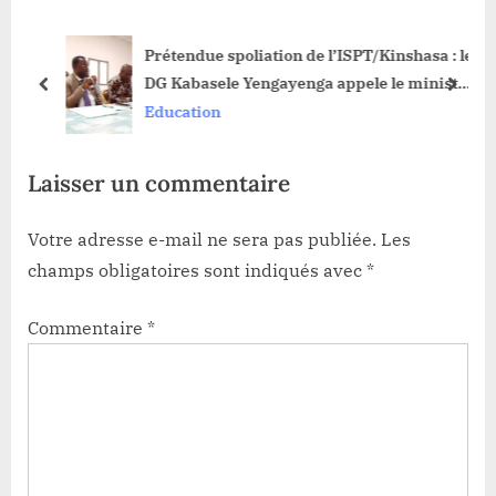
s
o
Prétendue spoliation de l’ISPT/Kinshasa : le
P
s
de
DG Kabasele Yengayenga appele le ministre
o
t
prev
next
Tonny Mwaba de ne pas franchir la ligne
Education
s
:
rouge
t
Laisser un commentaire
:
Votre adresse e-mail ne sera pas publiée.
Les
champs obligatoires sont indiqués avec
*
Commentaire
*