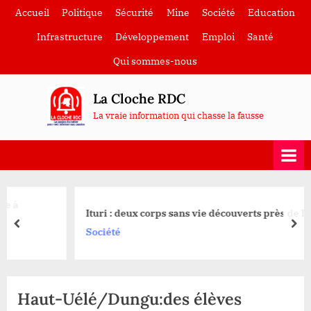
Skip
Accueil
Politique
Sécurité
Mine
Société
Education
to
Infrastructure
Développement
Emploi
Santé
content
Qui sommes-nous
La Cloche RDC
La vraie information qui chasse la fausse
Ituri : deux corps sans vie découverts près de Biakato
prev
nex
Société
Haut-Uélé/Dungu:des élèves