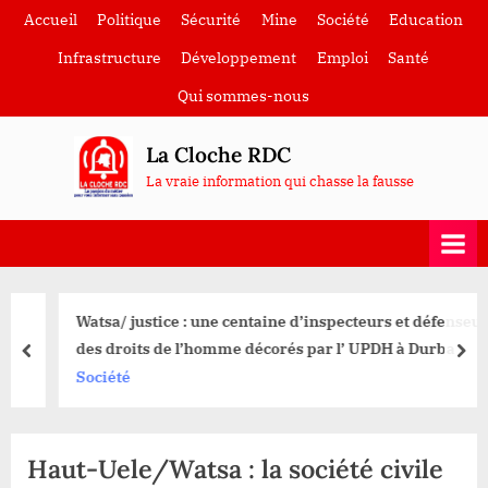
Skip
Accueil
Politique
Sécurité
Mine
Société
Education
to
Infrastructure
Développement
Emploi
Santé
content
Qui sommes-nous
La Cloche RDC
La vraie information qui chasse la fausse
Watsa/ justice : une centaine d’inspecteurs et défenseurs
des droits de l’homme décorés par l’ UPDH à Durba
prev
nex
Société
Haut-Uele/Watsa : la société civile