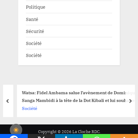
Politique
Santé
Sécurité
Société
Société
Watsa: Fidel Ambama salue l’avènement de Dominique
Sanga Mambidi à la tête de la Dot Kibali et lui souhaite un
prev
nex
fructueux mandat
Société
Copyright © 2026 La Cloche RDC.