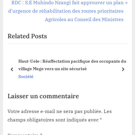
l’article
v
N
RDC : S.E Muhindo Nzangi fait approuver un plan
i
e
d’urgence de réhabilitation des routes prioritaires
o
x
Agricoles au Conseil des Ministres
u
t
Related Posts
s
P
P
o
o
s
e
Haut-Uele : Réaffectation pacifique des occupants du
s
t
ais
village Mege vers un site sécurisé
t
:
prev
next
Société
:
Laisser un commentaire
Votre adresse e-mail ne sera pas publiée.
Les
champs obligatoires sont indiqués avec
*