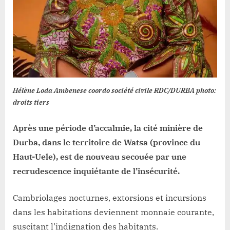
face
à
la
résurgence
de
l’insécurité
à
Durba.
Hélène Loda Ambenese coordo société civile RDC/DURBA photo:
droits tiers
Après une période d’accalmie, la cité minière de
Durba, dans le territoire de Watsa (province du
Haut-Uele), est de nouveau secouée par une
recrudescence inquiétante de l’insécurité.
Cambriolages nocturnes, extorsions et incursions
dans les habitations deviennent monnaie courante,
suscitant l’indignation des habitants.