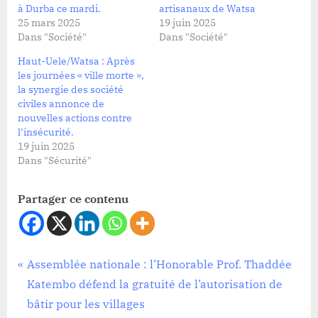
à Durba ce mardi.
artisanaux de Watsa
25 mars 2025
19 juin 2025
Dans "Société"
Dans "Société"
Haut-Uele/Watsa : Après
les journées « ville morte »,
la synergie des société
civiles annonce de
nouvelles actions contre
l’insécurité.
19 juin 2025
Dans "Sécurité"
Partager ce contenu
Société
Navigation
P
Assemblée nationale : l’Honorable Prof. Thaddée
r
Katembo défend la gratuité de l’autorisation de
de
e
bâtir pour les villages