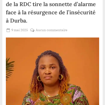
de la RDC tire la sonnette d’alarme
face à la résurgence de l’insécurité
à Durba.
Posted
sur
9 mai 2025
Aucun commentaire
By
Patient
on
Haut-
ROMEO
Uele/Watsa
:
la
société
civile
de
la
RDC
tire
la
sonnette
d’alarme