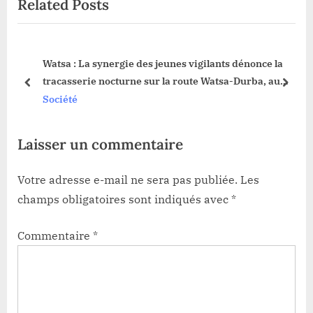
Related Posts
i
t
o
P
u
o
ole
Watsa : La synergie des jeunes vigilants dénonce la
s
s
tracasserie nocturne sur la route Watsa-Durba, au
P
t
prev
next
niveau du pont Kibali
Société
o
:
s
Laisser un commentaire
t
:
Votre adresse e-mail ne sera pas publiée.
Les
champs obligatoires sont indiqués avec
*
Commentaire
*