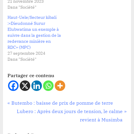
21 novembre 2023
Dans "Société"
Haut-Uele/Secteur kibali
:«Dieudonné Surur
Elubwatima un exemple à
suivre dans la gestion de la
redevance minière en
RDC» (MPC)
27 septembre 2024
Dans "Société"
Partager ce contenu
Société
Navigation
P
Butembo : baisse de prix de pomme de terre
r
N
Lubero : Après deux jours de tension, le calme
de
e
e
revient à Musimba
l’article
v
x