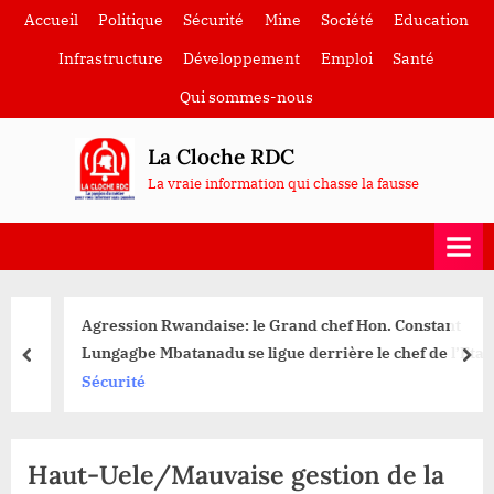
Skip
Accueil
Politique
Sécurité
Mine
Société
Education
to
Infrastructure
Développement
Emploi
Santé
content
Qui sommes-nous
La Cloche RDC
La vraie information qui chasse la fausse
Agression Rwandaise: le Grand chef Hon. Constant
Lungagbe Mbatanadu se ligue derrière le chef de l’Etat
prev
nex
pour mobiliser les jeunes de Dungu à intégrer l’armée
Sécurité
Haut-Uele/Mauvaise gestion de la