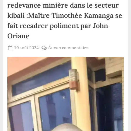
redevance minière dans le secteur
kibali :Maître Timothée Kamanga se
fait recadrer poliment par John
Oriane
Posted
sur
10 août 2024
Aucun commentaire
By
Patient
on
Haut-
ROMEO
Uele/Mauvaise
gestion
de
la
redevance
minière
dans
le
secteur
kibali
:Maître