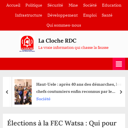
Skip
Accueil
Politique
Sécurité
Mine
Société
Education
to
Infrastructure
Développement
Emploi
Santé
content
Qui sommes-nous
La Cloche RDC
La vraie information qui chasse la fausse
Haut-Uele : après 40 ans des démarches, les
chefs coutumiers enfin reconnus par le
prev
nex
gouvernement central
Société
Élections à la FEC Watsa : Qui pour