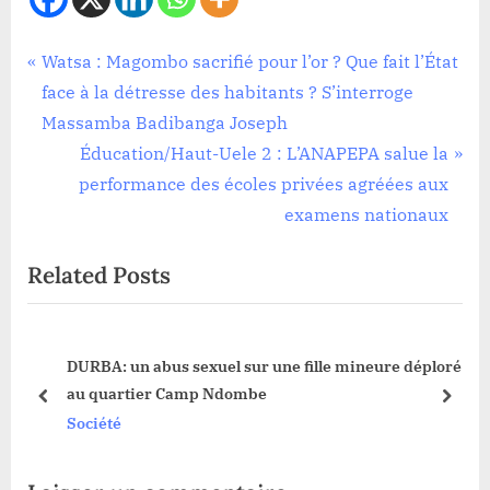
Société
Navigation
P
Watsa : Magombo sacrifié pour l’or ? Que fait l’État
r
face à la détresse des habitants ? S’interroge
de
e
Massamba Badibanga Joseph
l’article
v
N
Éducation/Haut-Uele 2 : L’ANAPEPA salue la
i
e
performance des écoles privées agréées aux
o
x
examens nationaux
u
t
Related Posts
s
P
P
o
o
s
DURBA: un abus sexuel sur une fille mineure déploré
s
t
tête
au quartier Camp Ndombe
t
:
prev
next
Société
: