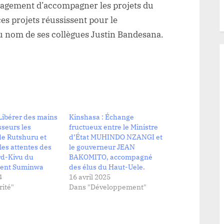
gagement d’accompagner les projets du
ces projets réussissent pour le
u nom de ses collègues Justin Bandesana.
Libérer des mains
Kinshasa : Échange
seurs les
fructueux entre le Ministre
 de Rutshuru et
d’État MUHINDO NZANGI et
 les attentes des
le gouverneur JEAN
rd-Kivu du
BAKOMITO, accompagné
ent Suminwa
des élus du Haut-Uele.
4
16 avril 2025
ité"
Dans "Développement"