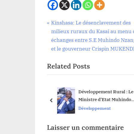
Navigation
P
Kinshasa: Le désenclavement des
Développement
r
milieux ruraux du Kasai au menu 
de
e
échanges entre S.E Muhindo Nzan
v
et le gouverneur Crispin MUKEND
l’article
i
Related Posts
o
u
s
P
le :sous l’impulsion
Développement Rural : Le
ovincial,la ville
Ministre d’Etat Muhindo
o
prev
lampadaires
Nzangi et Déo Sunzu de 
Développement
s
déterminés à élargir les
t
oeuvres dans le Sankuru
:
Laisser un commentaire