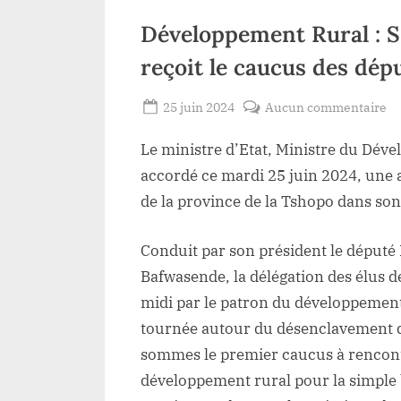
Développement Rural : 
reçoit le caucus des dép
Posted
su
25 juin 2024
Aucun commentaire
By
Redaction
on
Dé
Le ministre d’Etat, Ministre du Dé
Lacloche
Ru
:
accordé ce mardi 25 juin 2024, une
S.
de la province de la Tshopo dans son
M
Nz
Conduit par son président le député
Bu
Bafwasende, la délégation des élus d
re
midi par le patron du développement
le
tournée autour du désenclavement d
ca
de
sommes le premier caucus à rencontr
dé
développement rural pour la simple 
na