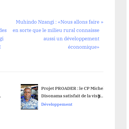
N
Muhindo Nzangi : «Nous allons faire
e
des
en sorte que le milieu rural connaisse
x
gi
aussi un développement
t
I
économique»
P
o
s
t
:
Projet PROADER : le CP Michel
Haut-U
Disonama satisfait de la visite
redeva
next
PRISE
du ministre d’Etat à Kwango
l’alco
Développement
Dével
Kibal