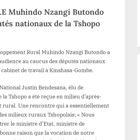
S.E Muhindo Nzangi Butondo
utés nationaux de la Tshopo
r
veloppement
veloppement Rural Muhindo Nzangi Butondo a
ral
 audience au caucus des députés nationaux
E
 cabinet de travail à Kinshasa-Gombe. ​
uhindo
angi
 National Justin Bendesana, élu de
tondo
e la Tshopo a été reçue en milieu d’après-
çoit
 rural. Une rencontre qui a essentiellement
es milieux ruraux Tshopolais; « Nous
ucus
s
er le ministre d’Etat, ministre de
putés
bonne raison que la vocation de notre
tionaux