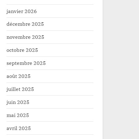
janvier 2026
décembre 2025
novembre 2025
octobre 2025
septembre 2025
août 2025
juillet 2025
ele : «l’argent de 15% de la
Watsa : une vingtaine
juin 2025
nce minière profite plus à
aux chefs des groupem
ol et aux femmes dans le secteur
acteurs étatiques dans
oppement
Développement
mai 2025
i» Me Timothée Kamanga
Mangbutu
avril 2025