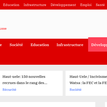
Education
Infrastructure
Développement
Emploi
Santé
ausse
e
Société
Education
Infrastructure
Dévelop
aut-uele: 150 nouvelles
Haut-Uele / Incivisme fis
ecrues dans le rang des
Watsa : la FEC et la FE
ARDC envoyées à Kinshasa
s’y opposent farouchem
écurité
Société