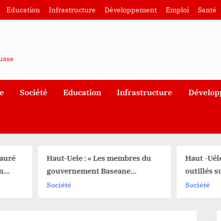
Education
Infrastructure
Développement
Emploi
Santé
ausse
e
Société
Education
Infrastructure
Dévelop
Haut-Uele : « Les membres du
Haut -Uélé :plus de 100
gouvernement Baseane
outillés sur l’entrepren
Nangaa sont engouffrés dans
à Dungu
ociété
Société
n cercueil»dixit Étienne
Andrito Alendo