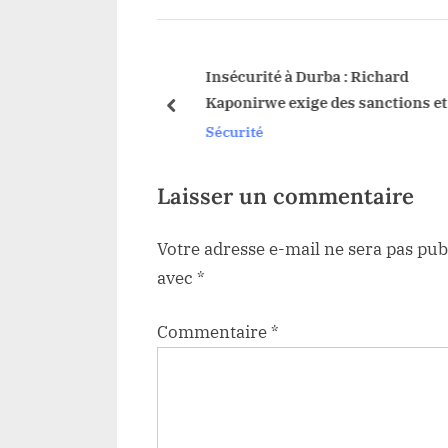
u
s
P
u : Les notables
Insécurité à Durba : Richard
gi et Julien
Kaponirwe exige des sanctions et l
o
prev
e soudent comme un
remplacement des responsables
Sécurité
s
e pour faire face à la
défaillants
t
ion du M23
:
Laisser un commentaire
Votre adresse e-mail ne sera pas pub
avec
*
Commentaire
*