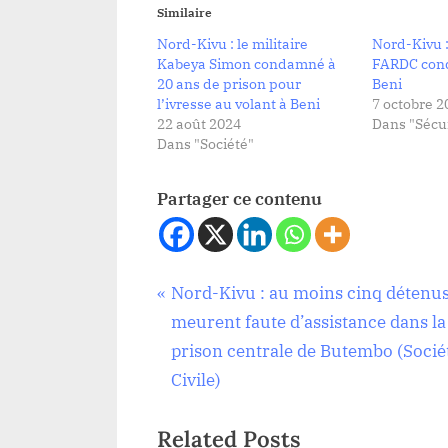
Similaire
Nord-Kivu : le militaire
Nord-Kivu :
Kabeya Simon condamné à
FARDC con
20 ans de prison pour
Beni
l’ivresse au volant à Beni
7 octobre 2
22 août 2024
Dans "Sécur
Dans "Société"
Partager ce contenu
Navigation
P
Nord-Kivu : au moins cinq détenu
Sécurité
r
meurent faute d’assistance dans la
de
e
prison centrale de Butembo (Socié
v
Civile)
l’article
i
Related Posts
o