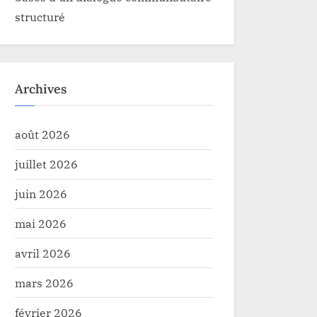
structuré
Uélé : Mambidi Koloboro plaide
Kinshasa : L
es déplacés de Watsa face à la
des envahiss
Archives
ce ADF
territoires d
té
Sécurité
Beni, voilà, l
élus du Nord
août 2026
gouverneme
juillet 2026
juin 2026
mai 2026
avril 2026
mars 2026
février 2026