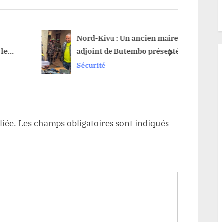
s
t
:
Nord-Kivu : Un ancien maire
Haut-
e
adjoint de Butembo présenté à
pour l
next
la presse comme collaborateur
mena
Sécurité
Sécuri
de la rébellion du M23-AFC
liée.
Les champs obligatoires sont indiqués