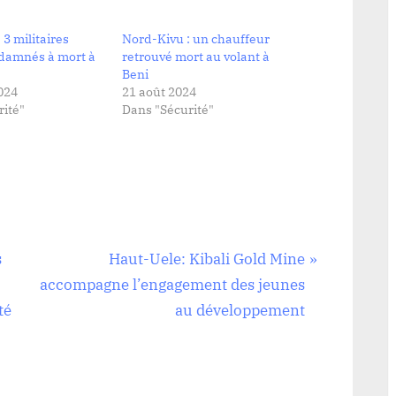
 3 militaires
Nord-Kivu : un chauffeur
damnés à mort à
retrouvé mort au volant à
Beni
024
21 août 2024
ité"
Dans "Sécurité"
N
s
Haut-Uele: Kibali Gold Mine
e
accompagne l’engagement des jeunes
x
té
au développement
t
P
o