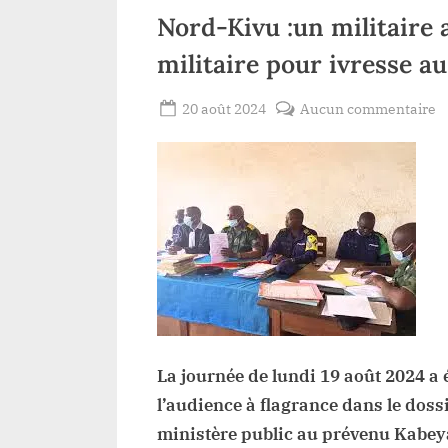
Nord-Kivu :un militaire 
militaire pour ivresse au
Posted
s
20 août 2024
Aucun commentaire
By
Gloire
on
N
VYAVU
K
:
mi
a
d
la
c
mi
p
La journée de lundi 19 août 2024 a é
i
l’audience à flagrance dans le dossi
a
v
ministère public au prévenu Kabeya