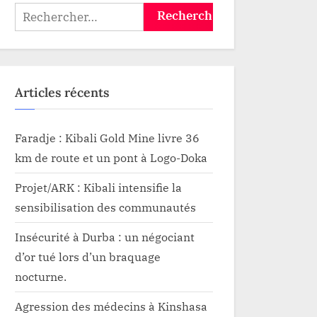
le salaire » dixit Emmanuel
Rechercher :
Madrandele Mandabha A.T
Faradje
Articles récents
Faradje : Kibali Gold Mine livre 36
km de route et un pont à Logo-Doka
Projet/ARK : Kibali intensifie la
sensibilisation des communautés
Insécurité à Durba : un négociant
d’or tué lors d’un braquage
nocturne.
Agression des médecins à Kinshasa