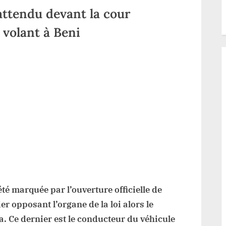
attendu devant la cour
 volant à Beni
ur
ord-
ivu
un
litaire
ttendu
evant
our
litaire
our
té marquée par l’ouverture officielle de
vresse
er opposant l’organe de la loi alors le
u
olant
. Ce dernier est le conducteur du véhicule