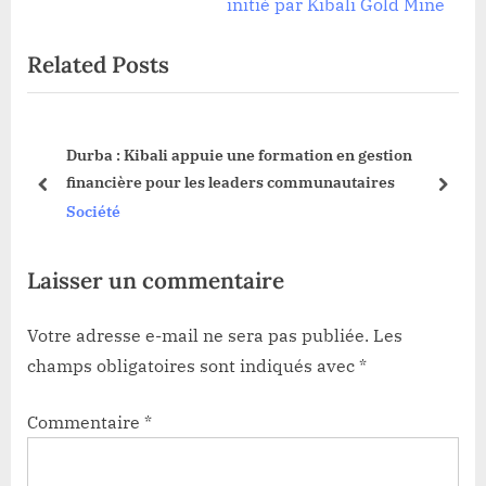
i
x
initié par Kibali Gold Mine
o
t
Related Posts
u
P
s
o
P
s
Durba : Kibali appuie une formation en gestion
o
t
financière pour les leaders communautaires
s
:
prev
next
Société
t
:
Laisser un commentaire
Votre adresse e-mail ne sera pas publiée.
Les
champs obligatoires sont indiqués avec
*
Commentaire
*