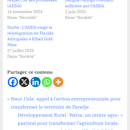
respect de ses promesses
Bangba Mayogo vivement
(ADDA)
sollicitée par l’ADDA
16 novembre 2024
2 juin 2025
Dans "Sécurité"
Dans "Société"
Durba : L’ADDA exige la
réintégration de Placide
Adrupiako à Kibali Gold
Mine
27 juillet 2025
Dans "Société"
Partager ce contenu
Société
Navigation
P
Haut-Uele: appel à l’action entrepreneuriale pour
r
transformer le territoire de Faradje
de
e
N
Développement Rural- Watsa: un centre agro-
l’article
v
e
pastoral pour transformer l’agriculture locale,