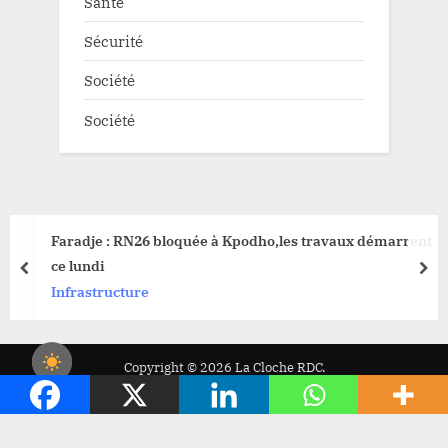
Santé
Sécurité
Société
Société
Faradje : RN26 bloquée à Kpodho,les travaux démarrent
ce lundi
prev
nex
Infrastructure
Copyright © 2026 La Cloche RDC.
Powered by
PressBook News WordPress theme