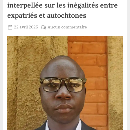
interpellée sur les inégalités entre
expatriés et autochtones
Posted
sur
22 avril 2025
Aucun commentaire
By
Patient
on
Haut-
ROMEO
Uele
:
Kibali
Gold
Mine
interpellée
sur
les
inégalités
entre
expatriés
et
autochtones