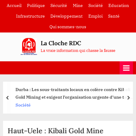
Skip
Accueil
Politique
Sécurité
Mine
Société
Education
to
Infrastructure
Développement
Emploi
Santé
content
Qui sommes-nous
La Cloche RDC
La vraie information qui chasse la fausse
Durba : Les sous-traitants locaux en colère contre Kibali
Gold Mining et exigent l’organisation urgente d’une table
prev
nex
ronde
Société
Haut-Uele : Kibali Gold Mine