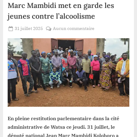
Marc Mambidi met en garde les
jeunes contre l’alcoolisme
Posted
sur
31 juillet 2025
Aucun commentaire
By
Patient
on
Watsa
ROMEO
:
Le
député
national
Jean
Marc
Mambidi
met
en
garde
les
En pleine restitution parlementaire dans la cité
jeunes
contre
administrative de Watsa ce jeudi. 31 juillet, le
l’alcoolisme
député national Jean Marc Mambidi Koloboro a