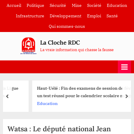
Skip
Accueil
Politique
Sécurité
Mine
Société
Education
to
Infrastructure
Développement
Emploi
Santé
content
Qui sommes-nous
La Cloche RDC
La vraie information qui chasse la fausse
Haut-Uélé : Fin des examens de session de février 2025,
un test réussi pour le calendrier scolaire malgré des
prev
nex
perturbations à Watsa
Education
Watsa : Le député national Jean