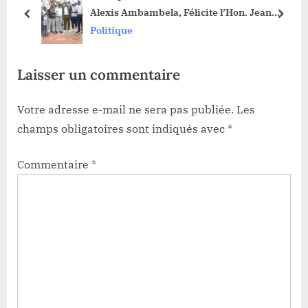
ne
Alexis Ambambela, Félicite l’Hon. Jean
o
t
prev
next
Bakomito pour sa brillante élection en tant
Politique
s
:
que Gouverneur de province
t
Laisser un commentaire
:
Votre adresse e-mail ne sera pas publiée.
Les
champs obligatoires sont indiqués avec
*
Commentaire
*