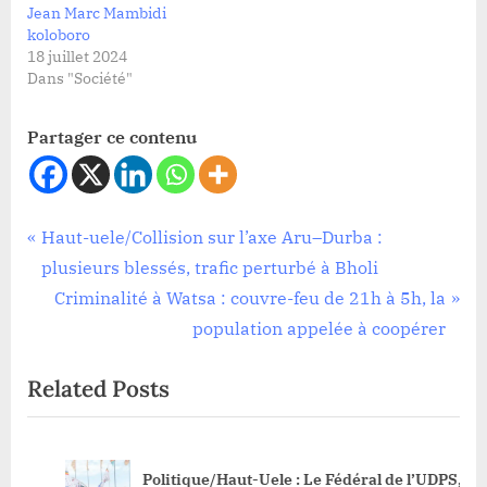
Jean Marc Mambidi
koloboro
18 juillet 2024
Dans "Société"
Partager ce contenu
Politique
Navigation
P
Haut-uele/Collision sur l’axe Aru–Durba :
r
plusieurs blessés, trafic perturbé à Bholi
de
e
N
Criminalité à Watsa : couvre-feu de 21h à 5h, la
l’article
v
e
population appelée à coopérer
i
x
Related Posts
o
t
u
P
s
o
at
Politique/Haut-Uele : Le Fédéral de l’UDPS,
P
s