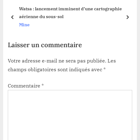
o
s
Watsa : lancement imminent d’une cartographie
s
t
aérienne du sous-sol
t
:
prev
next
Mine
:
Laisser un commentaire
Votre adresse e-mail ne sera pas publiée.
Les
champs obligatoires sont indiqués avec
*
Commentaire
*