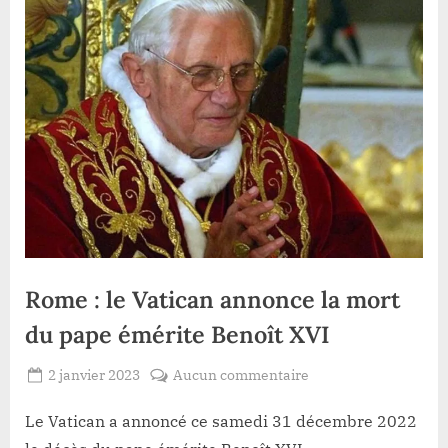
Rome : le Vatican annonce la mort
du pape émérite Benoît XVI
Posted
sur
2 janvier 2023
Aucun commentaire
By
Redaction
on
Rome
Lacloche
:
Le Vatican a annoncé ce samedi 31 décembre 2022
le