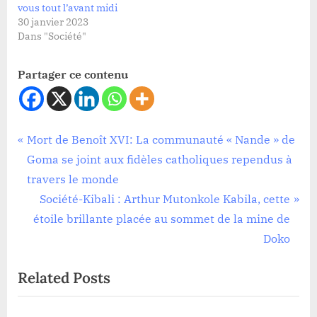
vous tout l’avant midi
30 janvier 2023
Dans "Société"
Partager ce contenu
Société
Navigation
P
Mort de Benoît XVI: La communauté « Nande » de
r
Goma se joint aux fidèles catholiques rependus à
de
e
travers le monde
l’article
v
N
Société-Kibali : Arthur Mutonkole Kabila, cette
i
e
étoile brillante placée au sommet de la mine de
o
x
Doko
u
t
Related Posts
s
P
P
o