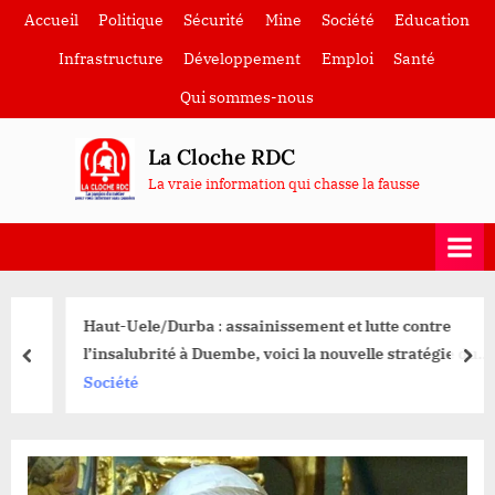
Skip
Accueil
Politique
Sécurité
Mine
Société
Education
to
Infrastructure
Développement
Emploi
Santé
content
Qui sommes-nous
La Cloche RDC
La vraie information qui chasse la fausse
Haut-Uele/Durba : assainissement et lutte contre
l’insalubrité à Duembe, voici la nouvelle stratégie du
prev
nex
chef de secteur kibali
Société