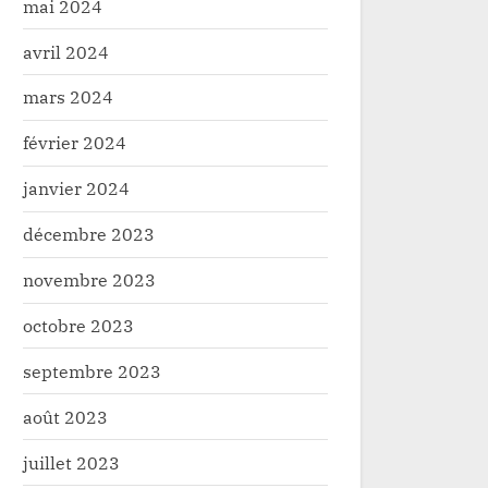
mai 2024
avril 2024
mars 2024
février 2024
janvier 2024
décembre 2023
novembre 2023
octobre 2023
septembre 2023
Haut-Uele: Matériels livrés,un
Consultations
août 2023
mois pour transformer
dynamique «A
l’Assemblée Provinciale
loyauté indéf
Infrastructure
Politique
juillet 2023
président Fé