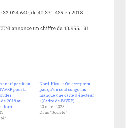
de 32.024.640, de 40.371.439 en 2018.
la CENI annonce un chiffre de 43.955.181
tant répartition
Nord-Kivu : « On acceptera
 l’AVRP pour la
pas qu’un seul congolais
on des
manque une carte d’électeur
s de 2018 au
»(Cadre de l’AVRP)
t Ituri
20 mars 2023
23
Dans "Société"
té"