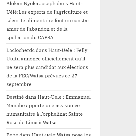
Alokan Nyoka Joseph
dans
Haut-
Uélé:Les experts de l’agriculture et
sécurité alimentaire font un constat
amer de l’abandon et de la
spoliation du CAPSA
Laclocherdc
dans
Haut-Uele : Felly
Ututu annonce officiellement qu’il
ne sera plus candidat aux élections
de la FEC/Watsa prévues ce 27
septembre
Destiné
dans
Haut-Uele : Emmanuel
Manabe apporte une assistance
humanitaire à l’orphelinat Sainte
Rose de Lima à Watsa
Bebe
dans
Haut-uele:Watsa pose les