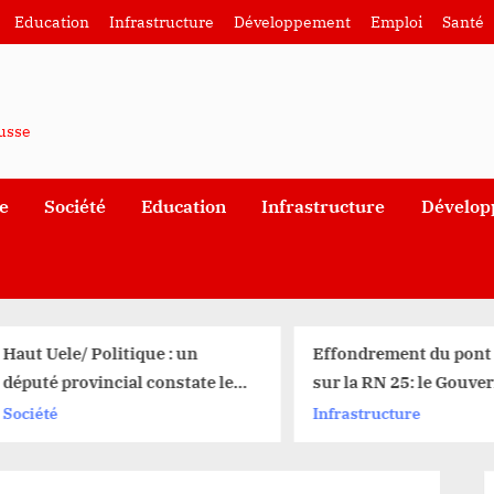
Education
Infrastructure
Développement
Emploi
Santé
ausse
e
Société
Education
Infrastructure
Dévelop
aut Uele/ Politique : un
Effondrement du pont 
éputé provincial constate le
sur la RN 25: le Gouver
érapage dans la
Jean Bakomito appelle à
ociété
Infrastructure
communication du
l’action urgente du
ouverneur Baseane Nangaa
Gouvernement de la