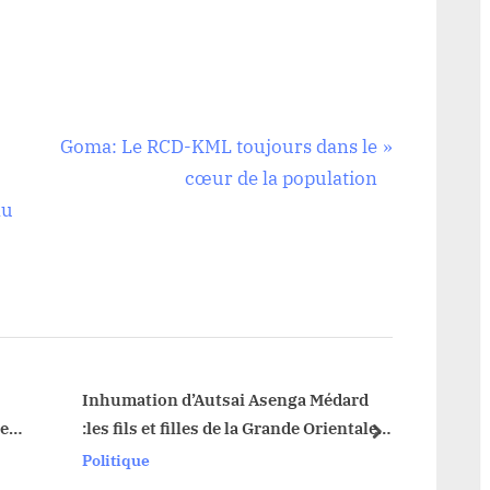
N
Goma: Le RCD-KML toujours dans le
e
cœur de la population
x
au
t
P
o
s
t
:
Inhumation d’Autsai Asenga Médard
de
:les fils et filles de la Grande Orientale
next
appelés cohésion et à l’unité
Politique