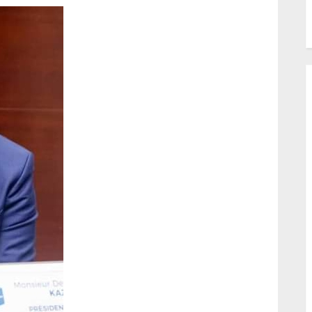
République pour éviter
l’enclavement total du H
Uele.