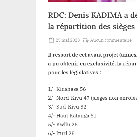
RDC: Denis KADIMA a dépo
la répartition des sièges
Posted
su
25 mai 2023
Aucun commentaire
By
Redaction
on
RD
Il ressort de cet avant projet (annexe
Lacloche
De
K
a pu obtenir en exclusivité, la répa
a
pour les législatives :
dé
l’
1/- Kinshasa 56
pr
2/- Nord-Kivu 47 (sièges non enrôlés
de
3/- Sud-Kivu 32
loi
4/- Haut Katanga 31
su
la
5/- Kwilu 28
ré
6/- Ituri 28