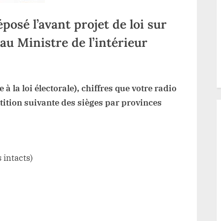
sé l’avant projet de loi sur
 au Ministre de l’intérieur
r
C:
 à la loi électorale), chiffres que votre radio
nis
ADIMA
rtition suivante des sièges par provinces
posé
avant
ojet
 intacts)
r
partition