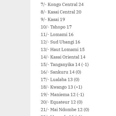
de
7/- Kongo Central 24
si
8/- Kasai Central 20
au
9/- Kasai 19
Mi
10/- Tshopo 17
de
l’
11/- Lomami 16
12/- Sud Ubangi 16
13/- Haut Lomami 15
14/- Kasai Oriental 14
15/- Tanganyika 14 (-1)
16/- Sankuru 14 (0)
17/- Lualaba 13 (0)
18/- Kwango 13 (+1)
19/- Maniema 12 (-1)
20/- Equateur 12 (0)
21/- Mai Ndombe 12 (0)