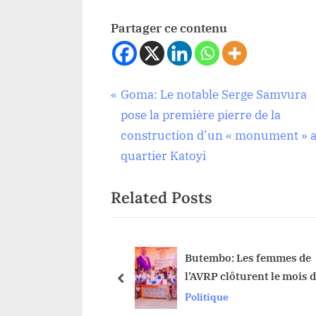
Partager ce contenu
Tags:
Navigation
P
Goma: Le notable Serge Samvura
Politique
CENI
,
r
pose la première pierre de la
de
Denis
e
construction d’un « monument » 
Kadima
v
quartier Katoyi
l’article
,
i
dépôt
Related Posts
o
,
u
intérieur
s
,
loi
P
nistre d’Etat au
Butembo: Les femmes de
,
ement Rural,
l’AVRP clôturent le mois 
o
prev
Ministre
Nzangi va assumer
mars en beauté
Politique
s
,
butions