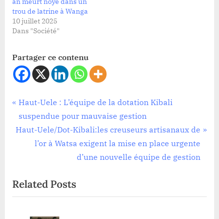
an meurt noyé dans un
trou de latrine à Wanga
10 juillet 2025
Dans "Société"
Partager ce contenu
Société
Navigation
P
Haut-Uele : L’équipe de la dotation Kibali
r
suspendue pour mauvaise gestion
de
N
e
Haut-Uele/Dot-Kibali:les creuseurs artisanaux de
l’article
e
v
l’or à Watsa exigent la mise en place urgente
x
i
d’une nouvelle équipe de gestion
t
o
Related Posts
P
u
o
s
s
P