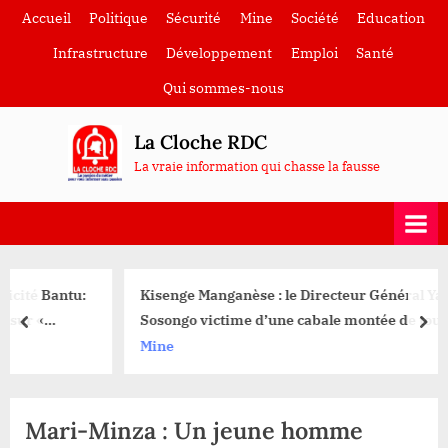
Skip
Accueil
Politique
Sécurité
Mine
Société
Education
to
Infrastructure
Développement
Emploi
Santé
content
Qui sommes-nous
La Cloche RDC
La vraie information qui chasse la fausse
:
Kisenge Manganèse : le Directeur Général Yannick
Sosongo victime d’une cabale montée de toutes pièces
prev
nex
Mine
Mari-Minza : Un jeune homme