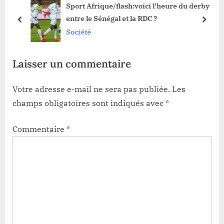
e
Sport Afrique/flash:voici l’heure du derby
t
o
entre le Sénégal et la RDC ?
:
s
prev
next
Société
t
:
Laisser un commentaire
Votre adresse e-mail ne sera pas publiée.
Les
champs obligatoires sont indiqués avec
*
Commentaire
*