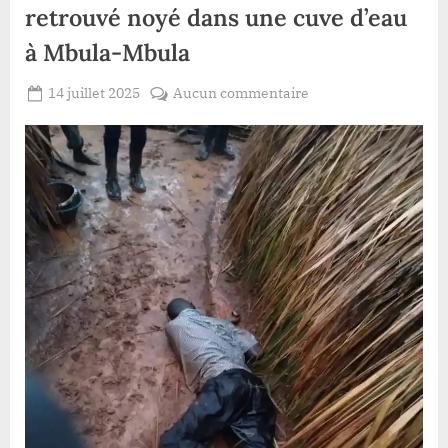
retrouvé noyé dans une cuve d’eau
à Mbula-Mbula
Posted
sur
14 juillet 2025
Aucun commentaire
By
Patient
on
Mari-
ROMEO
Minza
:
Un
jeune
homme
retrouvé
noyé
dans
une
cuve
d’eau
à
Mbula-
Mbula