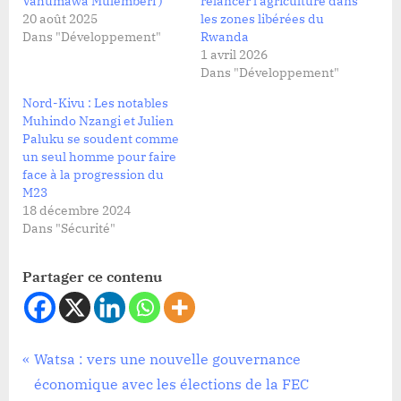
Vahumawa Mulemberi )
relancer l’agriculture dans
20 août 2025
les zones libérées du
Dans "Développement"
Rwanda
1 avril 2026
Dans "Développement"
Nord-Kivu : Les notables
Muhindo Nzangi et Julien
Paluku se soudent comme
un seul homme pour faire
face à la progression du
M23
18 décembre 2024
Dans "Sécurité"
Partager ce contenu
Développement
Navigation
P
Watsa : vers une nouvelle gouvernance
r
économique avec les élections de la FEC