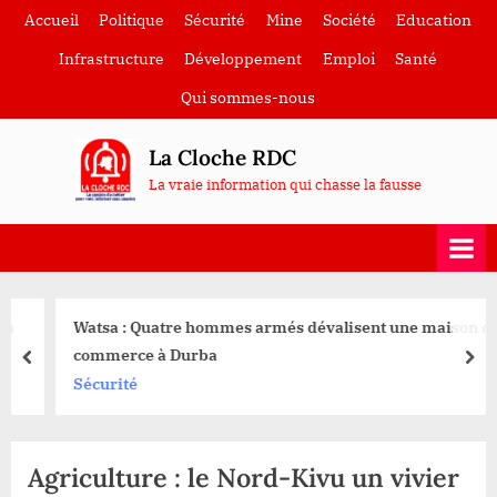
Skip
Accueil
Politique
Sécurité
Mine
Société
Education
to
Infrastructure
Développement
Emploi
Santé
content
Qui sommes-nous
La Cloche RDC
La vraie information qui chasse la fausse
Watsa : Quatre hommes armés dévalisent une maison de
commerce à Durba
prev
nex
Sécurité
Agriculture : le Nord-Kivu un vivier