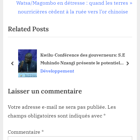
de
e
N
Watsa/Magombo en détresse : quand les terres
l’article
v
e
nourricières cèdent à la ruée vers l’or chinoise
i
x
Related Posts
o
t
u
P
s
o
u
Kwilu-Conférence des gouverneurs: S.E
P
s
Muhindo Nzangi présente le potentiel
o
t
prev
next
agricole et les mécanismes
Développement
s
:
d’accompagnement du gouvernement
t
Laisser un commentaire
:
Votre adresse e-mail ne sera pas publiée.
Les
champs obligatoires sont indiqués avec
*
Commentaire
*