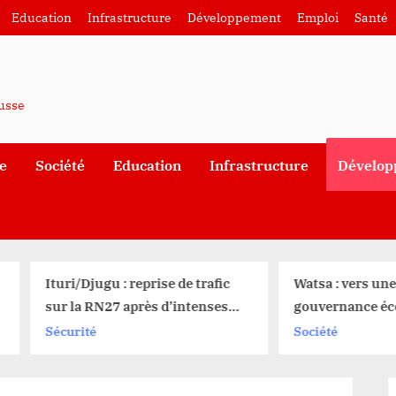
Education
Infrastructure
Développement
Emploi
Santé
ausse
e
Société
Education
Infrastructure
Dévelop
turi/Djugu : reprise de trafic
Watsa : vers une nouvell
ur la RN27 après d’intenses
gouvernance économiq
ombat entre UPDF et
avec les élections de la 
écurité
Société
CODECO