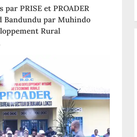
ées par PRISE et PROADER
nd Bandundu par Muhindo
eloppement Rural
sur
e
RDC:
les
œuvres
réalisées
par
PRISE
et
PROADER
inaugurées
dans
le
grand