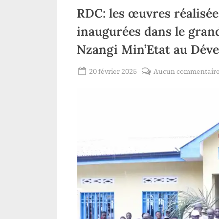
pelle à la non
RDC: les œuvres réalis
inaugurées dans le gra
Nzangi Min’Etat au Dév
Posted
20 février 2025
Aucun commentair
By
Gloire
on
VYAVU