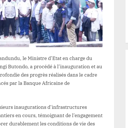
Bandundu
par
Muhindo
Nzangi
Min’Etat
au
Développement
Rural
Bandundu, le Ministre d’Etat en charge du
i Butondo, a procédé à l’inauguration et au
fondie des progrès réalisés dans le cadre
cés par la Banque Africaine de
sieurs inaugurations d’infrastructures
hantiers en cours, témoignant de l’engagement
er durablement les conditions de vie des