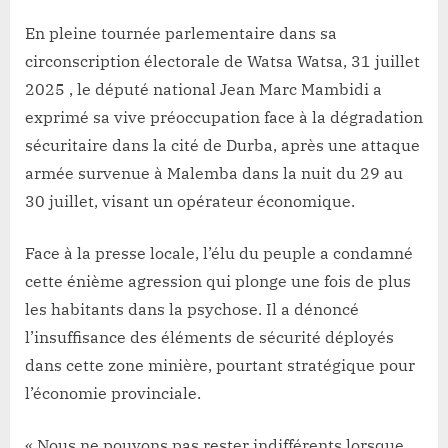
Lacloche
Uele
:
En pleine tournée parlementaire dans sa
En
circonscription électorale de Watsa Watsa, 31 juillet
vacances
2025 , le député national Jean Marc Mambidi a
parlementaires,
exprimé sa vive préoccupation face à la dégradation
Jean
sécuritaire dans la cité de Durba, après une attaque
Marc
Mambidi
armée survenue à Malemba dans la nuit du 29 au
alerte
30 juillet, visant un opérateur économique.
sur
l’insécurité
Face à la presse locale, l’élu du peuple a condamné
et
cette énième agression qui plonge une fois de plus
appelle
à
les habitants dans la psychose. Il a dénoncé
un
l’insuffisance des éléments de sécurité déployés
renforcement
dans cette zone minière, pourtant stratégique pour
sécuritaire
l’économie provinciale.
à
Watsa
« Nous ne pouvons pas rester indifférents lorsque