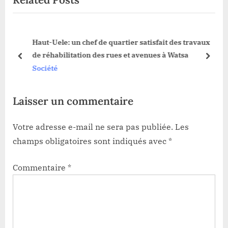
P
s
o
P
n
Haut-Uele: un chef de quartier satisfait des travaux
s
o
de réhabilitation des rues et avenues à Watsa
t
s
prev
next
Société
:
t
:
Laisser un commentaire
Votre adresse e-mail ne sera pas publiée.
Les
champs obligatoires sont indiqués avec
*
Commentaire
*