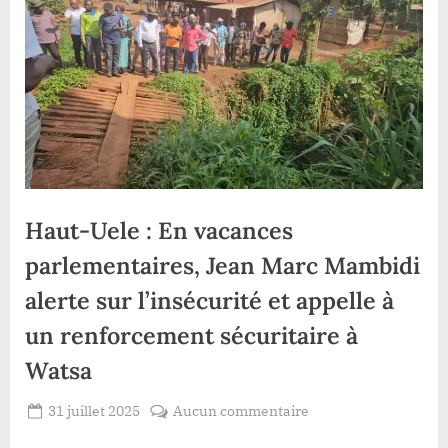
Haut-Uele : En vacances
parlementaires, Jean Marc Mambidi
alerte sur l’insécurité et appelle à
un renforcement sécuritaire à
Watsa
Posted
sur
31 juillet 2025
Aucun commentaire
By
Redaction
on
Haut-