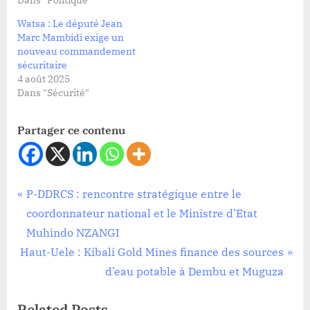
Dans "Politique"
Watsa : Le député Jean
Marc Mambidi exige un
nouveau commandement
sécuritaire
4 août 2025
Dans "Sécurité"
Partager ce contenu
Société
Navigation
P
P-DDRCS : rencontre stratégique entre le
r
coordonnateur national et le Ministre d’Etat
de
e
Muhindo NZANGI
l’article
N
v
Haut-Uele : Kibali Gold Mines finance des sources
e
i
d’eau potable à Dembu et Muguza
x
o
Related Posts
t
u