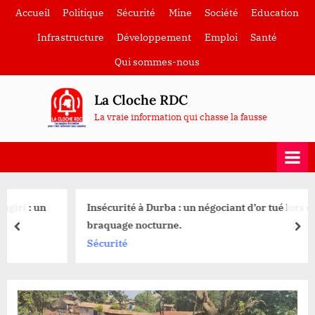
Skip
Accueil
Politique
Sécurité
Mine
Société
Education
to
Infrastructure
Développement
Emploi
Santé
content
Qui sommes-nous
La Cloche RDC
La vraie information qui chasse la fausse
Insécurité à Durba : un négociant d’or tué lors d’un
braquage nocturne.
prev
nex
Sécurité