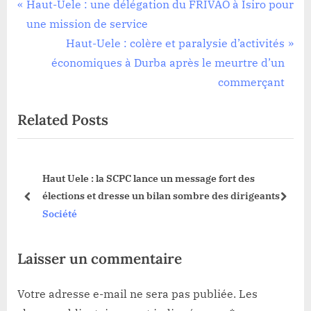
Société
Navigation
P
Haut-Uele : une délégation du FRIVAO à Isiro pour
r
une mission de service
de
e
N
Haut-Uele : colère et paralysie d’activités
l’article
v
e
économiques à Durba après le meurtre d’un
i
x
commerçant
o
t
Related Posts
u
P
s
o
P
s
Haut Uele : la SCPC lance un message fort des
o
t
é
élections et dresse un bilan sombre des dirigeants
s
:
prev
next
Société
t
:
Laisser un commentaire
Votre adresse e-mail ne sera pas publiée.
Les