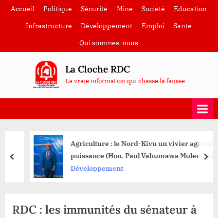
Skip
Accueil
Politique
Sécurité
Mine
Société
Education
to
Infrastructure
Développement
Emploi
Santé
content
Qui sommes-nous
La Cloche RDC
La vraie information qui chasse la fausse
Agriculture : le Nord-Kivu un vivier agricole en
puissance (Hon. Paul Vahumawa Mulemberi )
prev
nex
Développement
RDC : les immunités du sénateur à