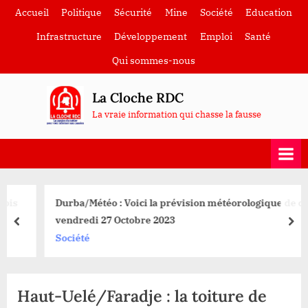
Skip
Accueil
Politique
Sécurité
Mine
Société
Education
to
Infrastructure
Développement
Emploi
Santé
content
Qui sommes-nous
La Cloche RDC
La vraie information qui chasse la fausse
Durba/Météo : Voici la prévision météorologique de ce
vendredi 27 Octobre 2023
prev
nex
Société
Haut-Uelé/Faradje : la toiture de