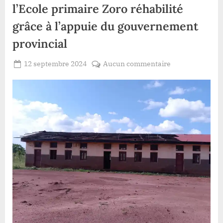
l’Ecole primaire Zoro réhabilité
grâce à l’appuie du gouvernement
provincial
Posted
sur
12 septembre 2024
Aucun commentaire
By
Patient
on
Haut-
ROMEO
Uelé/Faradje
:
la
toiture
de
l’Ecole
primaire
Zoro
réhabilité
grâce
à
l’appuie