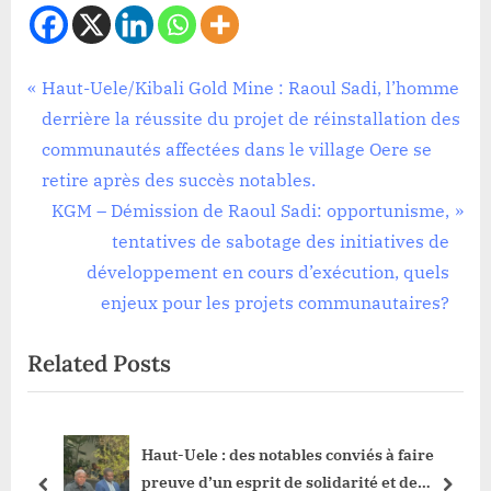
Infrastructure
Navigation
P
Haut-Uele/Kibali Gold Mine : Raoul Sadi, l’homme
r
derrière la réussite du projet de réinstallation des
de
e
communautés affectées dans le village Oere se
l’article
v
retire après des succès notables.
i
N
KGM – Démission de Raoul Sadi: opportunisme,
o
e
tentatives de sabotage des initiatives de
u
x
développement en cours d’exécution, quels
s
t
enjeux pour les projets communautaires?
P
P
Related Posts
o
o
s
s
t
t
Haut-Uele : des notables conviés à faire
:
:
de
preuve d’un esprit de solidarité et de