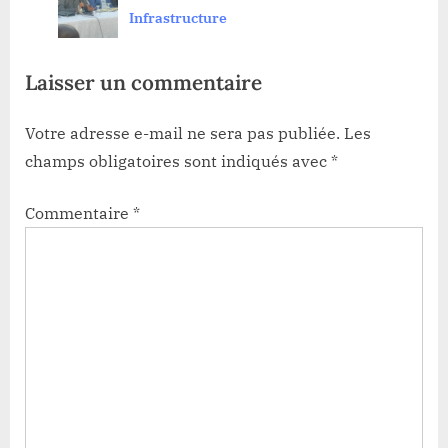
prev
next
cohésion pour édifier la province
Infrastructure
Laisser un commentaire
Votre adresse e-mail ne sera pas publiée.
Les
champs obligatoires sont indiqués avec
*
Commentaire
*