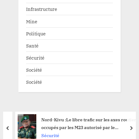
Infrastructure
Mine
Politique
Santé
Sécurité
Société
Société
Nord-Kivu :Le libre trafic sur les axes routiers
occupés par les M23 autorisé par le
prev
nex
gouverneur militaire
Sécurité