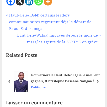
Politique
Navigation
P
Haut-Uele/KGM: certains leaders
r
communautaires regrettent déjà le départ de
de
e
Raoul Sadi kanega
l’article
v
N
Haut Uele/Watsa: impayés depuis le mois de
i
e
mars,les agents de la SOKIMO en grève
o
x
Related Posts
u
t
s
P
P
o
 en
Gouvernorale Haut-Uele: « Que le meilleur
o
s
gagne », (Christophe Baseane Nangaa à
s
t
prev
next
Serge Madigo)
Politique
t
:
:
Laisser un commentaire