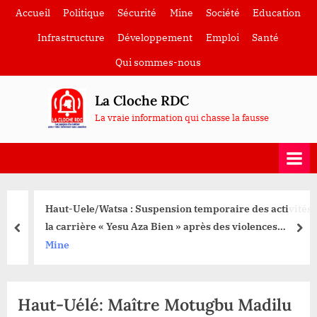
Skip
Accueil
Politique
Sécurité
Mine
Société
Education
to
Infrastructure
Développement
Emploi
Santé
content
Qui sommes-nous
La Cloche RDC
La vraie information qui chasse la fausse
Haut-Uele/Watsa : Suspension temporaire des activités à
la carrière « Yesu Aza Bien » après des violences
prev
nex
meurtrières
Mine
Haut-Uélé: Maître Motugbu Madilu