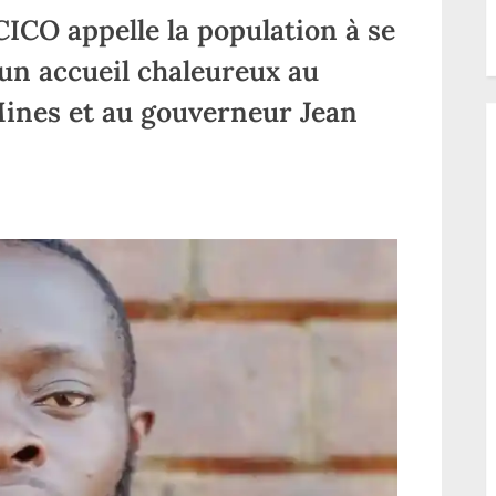
samedi
ICO appelle la population à se
un accueil chaleureux au
Mines et au gouverneur Jean
sur
Haut-
Uele/Watsa:
la
SOCICO
appelle
la
population
à
se
mobiliser