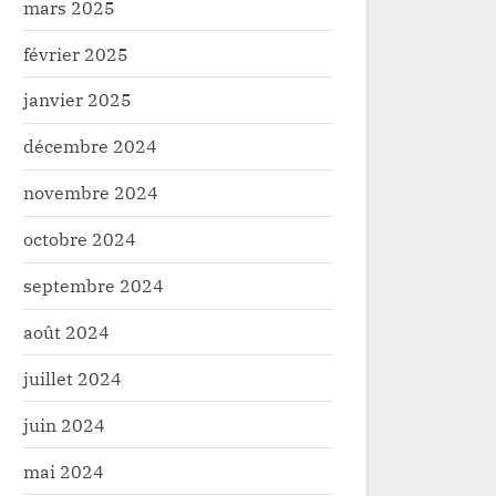
mars 2025
février 2025
janvier 2025
décembre 2024
Muhindo Nzangi : «Nous
Haut-Uele : 12 élèves 
novembre 2024
allons faire en sorte que le
chien à Watsa
octobre 2024
milieu rural connaisse aussi
Société
Société
un développement
septembre 2024
économique»
août 2024
juillet 2024
juin 2024
mai 2024