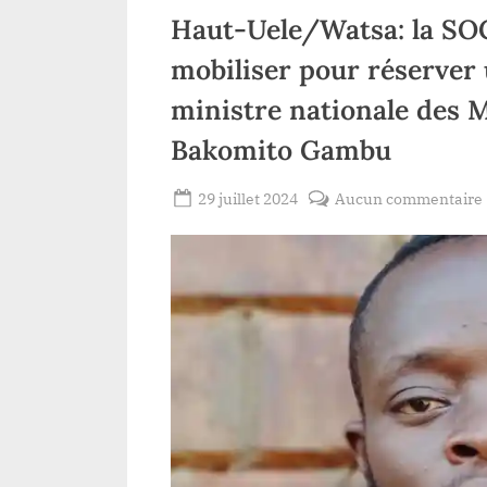
Haut-Uele/Watsa: la SOC
mobiliser pour réserver 
ministre nationale des 
Bakomito Gambu
Posted
29 juillet 2024
Aucun commentaire
By
Patient
on
ROMEO