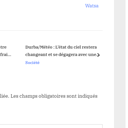
x
Watsa
t
P
o
s
t
re
Durba/Météo : L’état du ciel restera
ais
changeant et se dégagera avec une
:
next
alternance des averses ce Samedi 28
Société
Octobre 2023
le
liée.
Les champs obligatoires sont indiqués