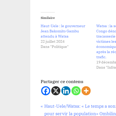
Similaire
Haut-Uele : le gouverneur
Watsa : la s
Jean Bakomito Gambu
Congo déno
attendu à Watsa
tracasserie
22 juillet 2024
victimes le
Dans "Politique"
économique
après la ré
trafic.
19 décembr
Dans "Infra
Partager ce contenu
Navigation
P
Haut-Uele/Watsa: « Le temps a so
Société
r
pour servir la population» Ombili