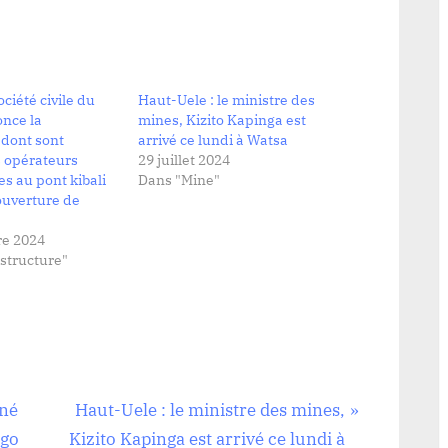
ociété civile du
Haut-Uele : le ministre des
nce la
mines, Kizito Kapinga est
 dont sont
arrivé ce lundi à Watsa
s opérateurs
29 juillet 2024
s au pont kibali
Dans "Mine"
ouverture de
e 2024
structure"
N
nné
Haut-Uele : le ministre des mines,
e
ngo
Kizito Kapinga est arrivé ce lundi à