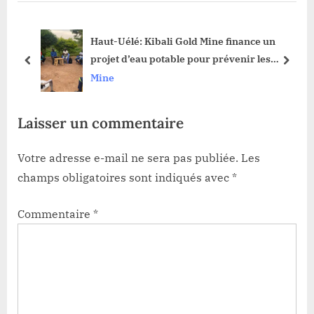
P
P
o
o
ns
Haut-Uélé: Kibali Gold Mine finance un
s
s
projet d’eau potable pour prévenir les
t
t
prev
next
maladies à Nzopi
Mine
:
:
Laisser un commentaire
Votre adresse e-mail ne sera pas publiée.
Les
champs obligatoires sont indiqués avec
*
Commentaire
*