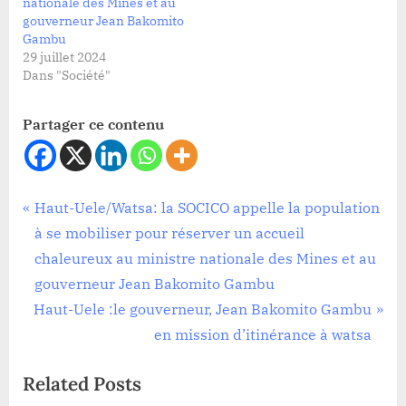
nationale des Mines et au
gouverneur Jean Bakomito
Gambu
29 juillet 2024
Dans "Société"
Partager ce contenu
Mine
Navigation
P
Haut-Uele/Watsa: la SOCICO appelle la population
r
à se mobiliser pour réserver un accueil
de
e
chaleureux au ministre nationale des Mines et au
l’article
v
gouverneur Jean Bakomito Gambu
N
i
Haut-Uele :le gouverneur, Jean Bakomito Gambu
e
o
en mission d’itinérance à watsa
x
u
Related Posts
t
s