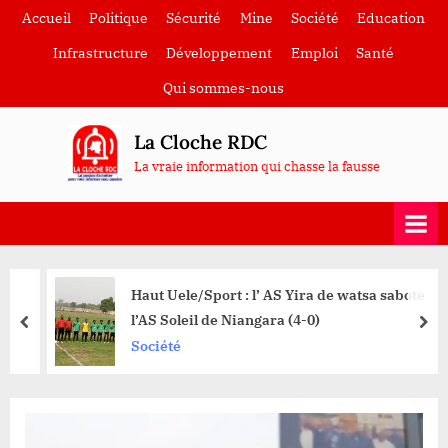
Skip
Accueil
Politique
Sécurité
Mine
Société
Education
to
Infrastructure
Développement
Emploi
Santé
content
Qui sommes-nous
La Cloche RDC
La vraie information qui chasse la fausse
Haut Uele/Sport : l’ AS Yira de watsa sabote
l’AS Soleil de Niangara (4-0)
prev
nex
Société