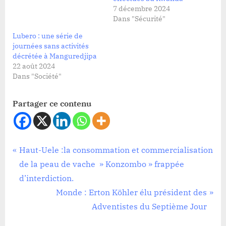
7 décembre 2024
Dans "Sécurité"
Lubero : une série de
journées sans activités
décrétée à Manguredjipa
22 août 2024
Dans "Société"
Partager ce contenu
Politique
Navigation
P
Haut-Uele :la consommation et commercialisation
r
de la peau de vache » Konzombo » frappée
de
e
d’interdiction.
l’article
v
N
Monde : Erton Köhler élu président des
i
e
Adventistes du Septième Jour
o
x