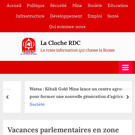
Skip
Accueil
Politique
Sécurité
Mine
Société
Education
to
Infrastructure
Développement
Emploi
Santé
content
Qui sommes-nous
La Cloche RDC
La vraie information qui chasse la fausse
Watsa : Kibali Gold Mine lance un centre agro-pastoral
pour former une nouvelle génération d’agriculteurs
prev
nex
Société
Vacances parlementaires en zone