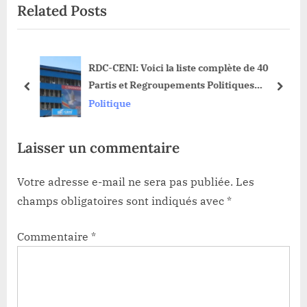
Related Posts
u
t
s
P
P
o
e
RDC-CENI: Voici la liste complète de 40
o
s
Partis et Regroupements Politiques
s
t
prev
next
Qualifiés pour les Sièges à l’Assemblée
Politique
t
:
Nationale
:
Laisser un commentaire
Votre adresse e-mail ne sera pas publiée.
Les
champs obligatoires sont indiqués avec
*
Commentaire
*