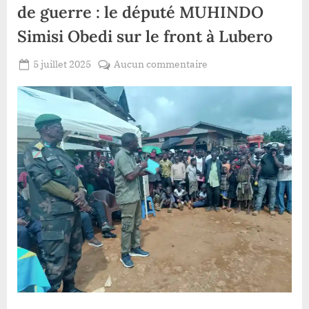
de guerre : le député MUHINDO
Simisi Obedi sur le front à Lubero
Posted
sur
5 juillet 2025
Aucun commentaire
By
Patient
on
Vacances
ROMEO
parlementaires
en
zone
de
guerre
:
le
député
MUHINDO
Simisi
Obedi
sur
le
front