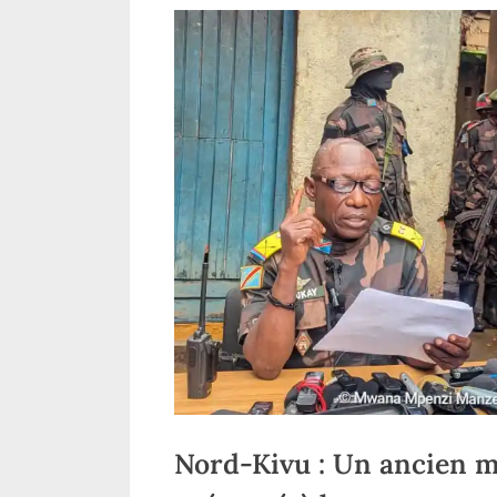
relier deux Kasaï par
une route de desserte
agricole
Nord-Kivu : Un ancien m