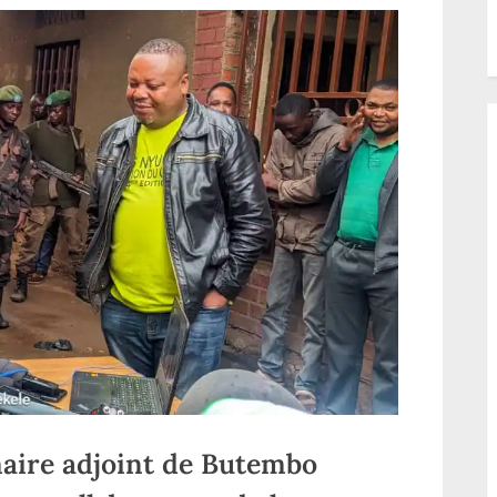
autorités judiciaires
sur ces
interpellations
aire adjoint de Butembo