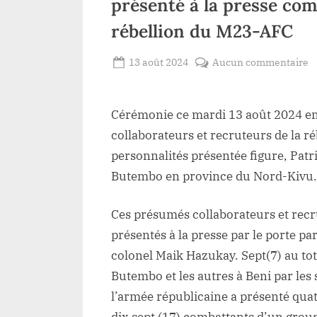
présenté à la presse com
rébellion du M23-AFC
Posted
s
13 août 2024
Aucun commentaire
By
Redaction
on
N
Lacloche
K
Cérémonie ce mardi 13 août 2024 en 
:
U
collaborateurs et recruteurs de la r
a
personnalités présentée figure, Patr
m
Butembo en province du Nord-Kivu.
a
d
Ces présumés collaborateurs et recr
B
présentés à la presse par le porte pa
p
colonel Maik Hazukay. Sept(7) au total
à
la
Butembo et les autres à Beni par les
p
l’armée républicaine a présenté quatr
c