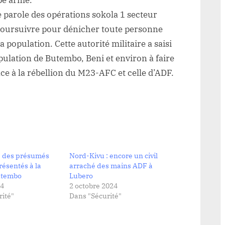
pe armé.
ollaborateur
 parole des opérations sokola 1 secteur
e
poursuivre pour dénicher toute personne
a population. Cette autorité militaire a saisi
ébellion
u
opulation de Butembo, Beni et environ à faire
23-
ce à la rébellion du M23-AFC et celle d’ADF.
FC
: des présumés
Nord-Kivu : encore un civil
résentés à la
arraché des mains ADF à
utembo
Lubero
24
2 octobre 2024
ité"
Dans "Sécurité"