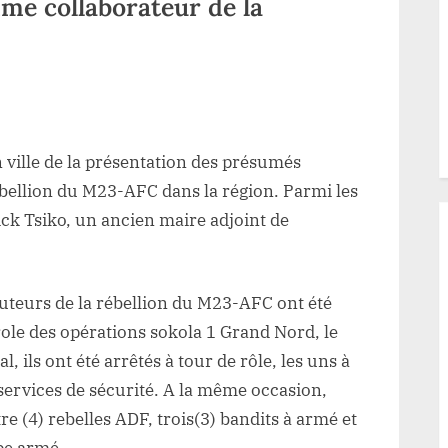
me collaborateur de la
ur
ord-
ivu
ville de la présentation des présumés
n
ébellion du M23-AFC dans la région. Parmi les
ncien
ick Tsiko, un ancien maire adjoint de
aire
djoint
e
uteurs de la rébellion du M23-AFC ont été
utembo
role des opérations sokola 1 Grand Nord, le
résenté
, ils ont été arrêtés à tour de rôle, les uns à
 services de sécurité. A la même occasion,
resse
e (4) rebelles ADF, trois(3) bandits à armé et
omme