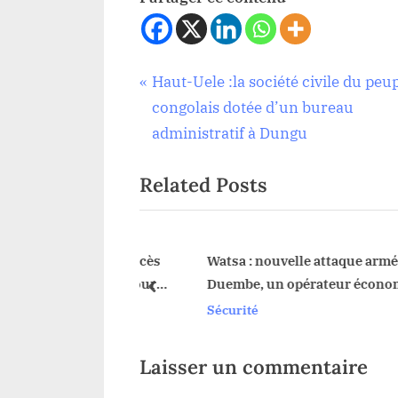
Navigation
P
Haut-Uele :la société civile du peu
Sécurité
r
congolais dotée d’un bureau
de
e
administratif à Dungu
v
l’article
Related Posts
i
o
u
s
 poursuite du procès
Watsa : nouvelle attaque armée à
da devant la Cour
Duembe, un opérateur économiqu
P
prev
grièvement blessé
Sécurité
o
s
t
Laisser un commentaire
: