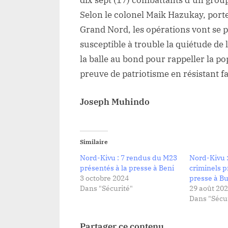
dix sept (17) combattants d’un grou
c
Selon le colonel Maik Hazukay, porte
d
Grand Nord, les opérations vont se 
la
susceptible à trouble la quiétude de l
r
d
la balle au bond pour rappeller la p
M
preuve de patriotisme en résistant fa
A
Joseph Muhindo
Similaire
Nord-Kivu : 7 rendus du M23
Nord-Kivu 
présentés à la presse à Beni
criminels p
3 octobre 2024
presse à B
Dans "Sécurité"
29 août 20
Dans "Sécur
Partager ce contenu