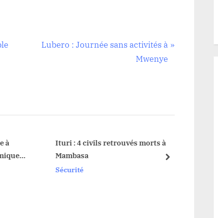
N
ple
Lubero : Journée sans activités à
e
Mwenye
x
t
P
o
s
t
Ituri : 4 civils retrouvés morts à
Haut-
e
Mambasa
vente
:
next
reussi
Sécurité
Sécuri