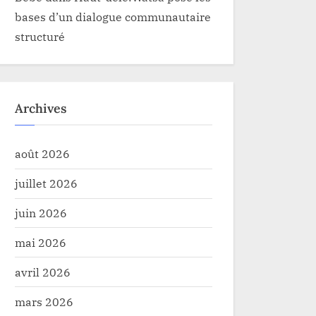
bases d’un dialogue communautaire
structuré
Archives
août 2026
juillet 2026
Uele : operation “Zero maison de
Geurre du M
juin 2026
 de chanvre”: coup de poing
Destine porte
mai 2026
 à Giro
femmes du N
té
Sécurité
Bahati Lukw
avril 2026
mars 2026