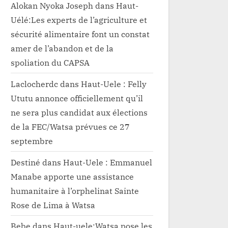
Alokan Nyoka Joseph
dans
Haut-
Uélé:Les experts de l’agriculture et
sécurité alimentaire font un constat
amer de l’abandon et de la
spoliation du CAPSA
Laclocherdc
dans
Haut-Uele : Felly
Ututu annonce officiellement qu’il
ne sera plus candidat aux élections
de la FEC/Watsa prévues ce 27
septembre
Destiné
dans
Haut-Uele : Emmanuel
Manabe apporte une assistance
humanitaire à l’orphelinat Sainte
Rose de Lima à Watsa
Bebe
dans
Haut-uele:Watsa pose les