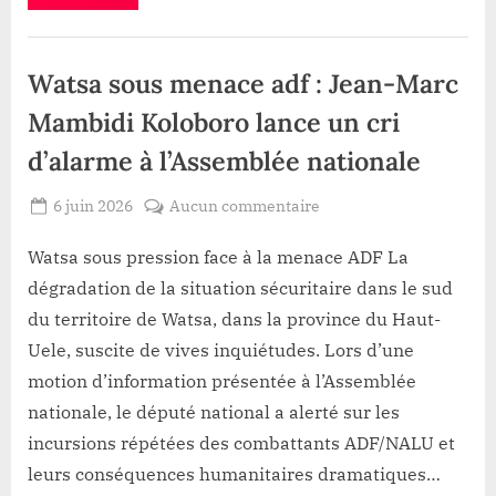
lance
l’usine
des
Politique
tracteursMbanza-
Ngungu”
Watsa sous menace adf : Jean-Marc
Mambidi Koloboro lance un cri
d’alarme à l’Assemblée nationale
Posted
sur
6 juin 2026
Aucun commentaire
By
Gloire
on
Watsa
VYAVU
sous
Watsa sous pression face à la menace ADF La
menace
dégradation de la situation sécuritaire dans le sud
adf
du territoire de Watsa, dans la province du Haut-
:
Uele, suscite de vives inquiétudes. Lors d’une
Jean-
motion d’information présentée à l’Assemblée
Marc
Mambidi
nationale, le député national a alerté sur les
Koloboro
incursions répétées des combattants ADF/NALU et
lance
leurs conséquences humanitaires dramatiques…
un