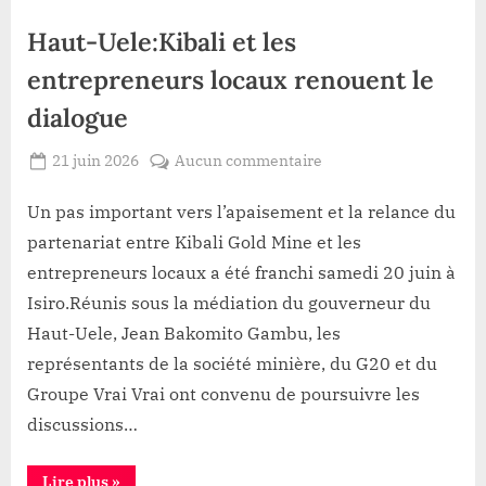
Haut-Uele:Kibali et les
entrepreneurs locaux renouent le
dialogue
Posted
sur
21 juin 2026
Aucun commentaire
By
Gloire
on
Haut-
VYAVU
Uele:Kibali
Un pas important vers l’apaisement et la relance du
et
partenariat entre Kibali Gold Mine et les
les
entrepreneurs locaux a été franchi samedi 20 juin à
entrepreneurs
Isiro.Réunis sous la médiation du gouverneur du
locaux
Haut-Uele, Jean Bakomito Gambu, les
renouent
le
représentants de la société minière, du G20 et du
dialogue
Groupe Vrai Vrai ont convenu de poursuivre les
discussions…
“Haut-
Lire plus
»