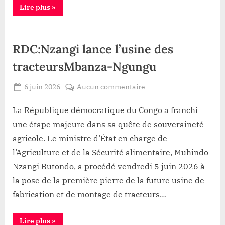
“Haut-
Lire plus
»
Uele:Kibali
célèbre
le
Mine
leadership
féminin
RDC:Nzangi lance l’usine des
dans
les
mines”
tracteursMbanza-Ngungu
Posted
sur
6 juin 2026
Aucun commentaire
By
Gloire
on
RDC:Nzangi
VYAVU
lance
La République démocratique du Congo a franchi
l’usine
une étape majeure dans sa quête de souveraineté
des
agricole. Le ministre d’État en charge de
tracteursMbanza-
l’Agriculture et de la Sécurité alimentaire, Muhindo
Ngungu
Nzangi Butondo, a procédé vendredi 5 juin 2026 à
la pose de la première pierre de la future usine de
fabrication et de montage de tracteurs…
“RDC:Nzangi
Lire plus
»