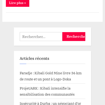
“Agriculture:
Lire plus
»
le
Ministre
d’État
Société
MUHINDO
NZANGI
plaide
pour
un
système
Rechercher :
financier
conçu
selon
les
réalités
agricoles
congolaises”
Articles récents
Faradje : Kibali Gold Mine livre 36 km
de route et un pont à Logo-Doka
Projet/ARK : Kibali intensifie la
sensibilisation des communautés
Insécurité à Durba : un négociant d’or