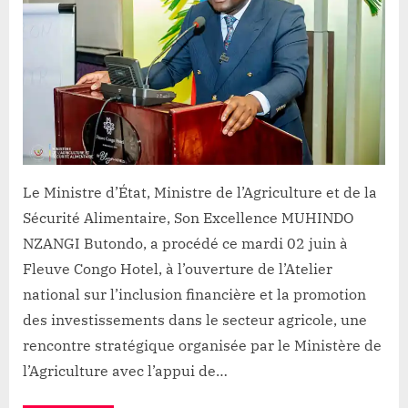
NZANGI
plaide
pour
un
système
financier
conçu
selon
les
Le Ministre d’État, Ministre de l’Agriculture et de la
réalités
Sécurité Alimentaire, Son Excellence MUHINDO
agricoles
NZANGI Butondo, a procédé ce mardi 02 juin à
congolaises
Fleuve Congo Hotel, à l’ouverture de l’Atelier
national sur l’inclusion financière et la promotion
des investissements dans le secteur agricole, une
rencontre stratégique organisée par le Ministère de
l’Agriculture avec l’appui de…