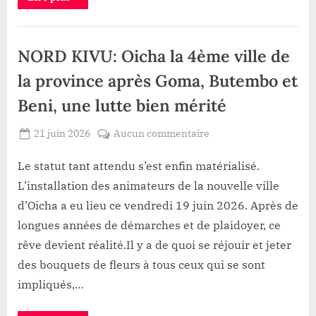
Uele:Kibali
et
les
Mine
entrepreneurs
locaux
,
NORD KIVU: Oicha la 4ème ville de
renouent
le
Société
dialogue”
la province après Goma, Butembo et
Beni, une lutte bien mérité
Posted
sur
21 juin 2026
Aucun commentaire
By
Gloire
on
NORD
VYAVU
KIVU:
Le statut tant attendu s’est enfin matérialisé.
Oicha
L’installation des animateurs de la nouvelle ville
la
d’Oicha a eu lieu ce vendredi 19 juin 2026. Après de
4ème
longues années de démarches et de plaidoyer, ce
ville
rêve devient réalité.Il y a de quoi se réjouir et jeter
de
la
des bouquets de fleurs à tous ceux qui se sont
province
impliqués,…
après
Goma,