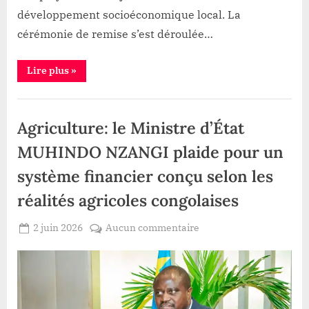
pour
développement socioéconomique local. La
l’emploi
cérémonie de remise s’est déroulée…
des
jeunes
“Logo-
Lire plus
»
Doka
:
Kibali
Société
inaugure
un
Agriculture: le Ministre d’État
centre
de
formation
MUHINDO NZANGI plaide pour un
pour
l’emploi
système financier conçu selon les
des
jeunes”
réalités agricoles congolaises
Posted
sur
2 juin 2026
Aucun commentaire
By
Redaction
on
Agriculture:
Lacloche
le
Ministre
d’État
MUHINDO