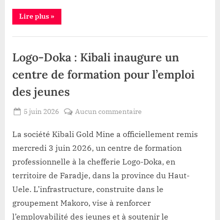
cri
“Watsa
Lire plus
»
d’alarme
sous
à
menace
adf
l’Assemblée
Politique
:
Jean-
nationale
,
Logo-Doka : Kibali inaugure un
Marc
Mambidi
Sécurité
Koloboro
centre de formation pour l’emploi
lance
un
des jeunes
cri
d’alarme
à
Posted
sur
5 juin 2026
Aucun commentaire
l’Assemblée
nationale”
By
Gloire
on
Logo-
VYAVU
Doka
La société Kibali Gold Mine a officiellement remis
:
mercredi 3 juin 2026, un centre de formation
Kibali
professionnelle à la chefferie Logo-Doka, en
inaugure
territoire de Faradje, dans la province du Haut-
un
Uele. L’infrastructure, construite dans le
centre
de
groupement Makoro, vise à renforcer
formation
l’employabilité des jeunes et à soutenir le