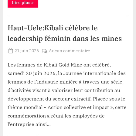
“NORD
Lire plus
»
Butembo
KIVU:
Oicha
et
la
Politique
Beni,
4ème
ville
une
Haut-Uele:Kibali célèbre le
de
la
lutte
province
leadership féminin dans les mines
bien
après
Goma,
mérité
Butembo
Posted
sur
21 juin 2026
Aucun commentaire
et
By
Gloire
on
Haut-
Beni,
une
VYAVU
Uele:Kibali
Les femmes de Kibali Gold Mine ont célébré,
lutte
bien
célèbre
samedi 20 juin 2026, la Journée internationale des
mérité”
le
femmes de l’industrie minière à travers une série
leadership
d’activités visant à valoriser leur contribution au
féminin
développement du secteur extractif. Placée sous le
dans
les
thème mondial « Action collective et impact », cette
mines
commémoration a réuni les employées de
l’entreprise ainsi…