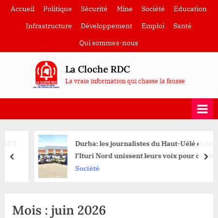
Skip
Accueil
Politique
Sécurité
Mine
Société
Education
to
Infrastructure
Développement
Emploi
Santé
content
Qui sommes-nous
La Cloche RDC
La vraie information qui chasse la fausse
Durba: les journalistes du Haut-Uélé et de
l’Ituri Nord unissent leurs voix pour célébrer
prev
nex
la liberté de la presse
Société
Mois :
juin 2026